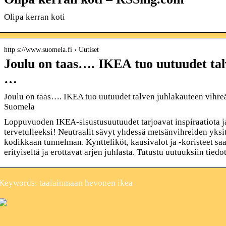
Olipa kerran koti
http s://www.suomela.fi › Uutiset
Joulu on taas…. IKEA tuo uutuudet tal
…
Joulu on taas…. IKEA tuo uutuudet talven juhlakauteen vihreä
Suomela
Loppuvuoden IKEA-sisustusuutuudet tarjoavat inspiraatiota j
tervetulleeksi! Neutraalit sävyt yhdessä metsänvihreiden yksi
kodikkaan tunnelman. Kyntteliköt, kausivalot ja -koristeet s
erityiseltä ja erottavat arjen juhlasta. Tutustu uutuuksiin tiedo
Keywords: taalainmaan hevonen ikea