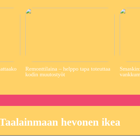
attaako
Remonttilaina – helppo tapa toteuttaa
Smaskin:
kodin muutostyöt
vankkuma
Taalainmaan hevonen ikea