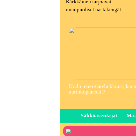
Kärkkäinen tarjoavat
monipuoliset nastakengät
Kodin energiatehokkuus, kann
aurinkopaneelit?
Sähköasentajat
Maa