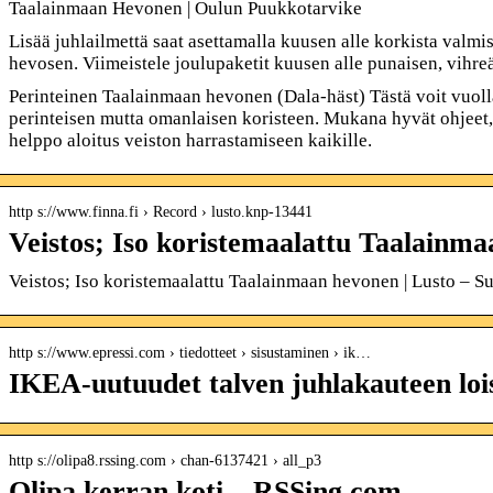
Taalainmaan Hevonen | Oulun Puukkotarvike
Lisää juhlailmettä saat asettamalla kuusen alle korkista valm
hevosen. Viimeistele joulupaketit kuusen alle punaisen, vihre
Perinteinen Taalainmaan hevonen (Dala-häst) Tästä voit vuolla 
perinteisen mutta omanlaisen koristeen. Mukana hyvät ohjeet, 
helppo aloitus veiston harrastamiseen kaikille.
http s://www.finna.fi › Record › lusto.knp-13441
Veistos; Iso koristemaalattu Taalainma
Veistos; Iso koristemaalattu Taalainmaan hevonen | Lusto – 
http s://www.epressi.com › tiedotteet › sisustaminen › ik…
IKEA-uutuudet talven juhlakauteen loi
http s://olipa8.rssing.com › chan-6137421 › all_p3
Olipa kerran koti – RSSing.com