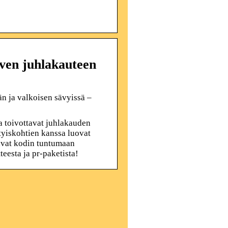
ven juhlakauteen
n ja valkoisen sävyissä –
a toivottavat juhlakauden
tyiskohtien kanssa luovat
aavat kodin tuntumaan
tteesta ja pr-paketista!