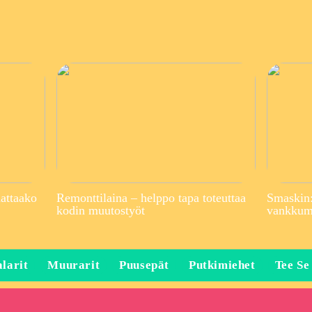
attaako
Remonttilaina – helppo tapa toteuttaa
Smaskin:
kodin muutostyöt
vankkuma
larit
Muurarit
Puusepät
Putkimiehet
Tee Se