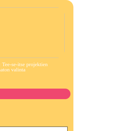
 Tee-se-itse projektien
ton valinta