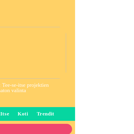
 Tee-se-itse projektien
ton valinta
 Itse
Koti
Trendit