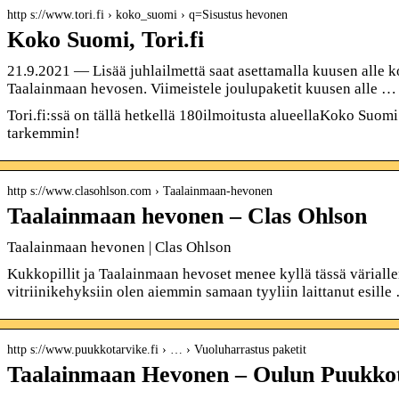
http s://www.tori.fi › koko_suomi › q=Sisustus hevonen
Koko Suomi, Tori.fi
21.9.2021 — Lisää juhlailmettä saat asettamalla kuusen alle k
Taalainmaan hevosen. Viimeistele joulupaketit kuusen alle …
Tori.fi:ssä on tällä hetkellä 180ilmoitusta alueellaKoko Suomi
tarkemmin!
http s://www.clasohlson.com › Taalainmaan-hevonen
Taalainmaan hevonen – Clas Ohlson
Taalainmaan hevonen | Clas Ohlson
Kukkopillit ja Taalainmaan hevoset menee kyllä tässä väriall
vitriinikehyksiin olen aiemmin samaan tyyliin laittanut esille
http s://www.puukkotarvike.fi › … › Vuoluharrastus paketit
Taalainmaan Hevonen – Oulun Puukko