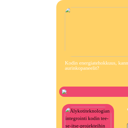
Kodin energiatehokkuus, kann
aurinkopaneelit?