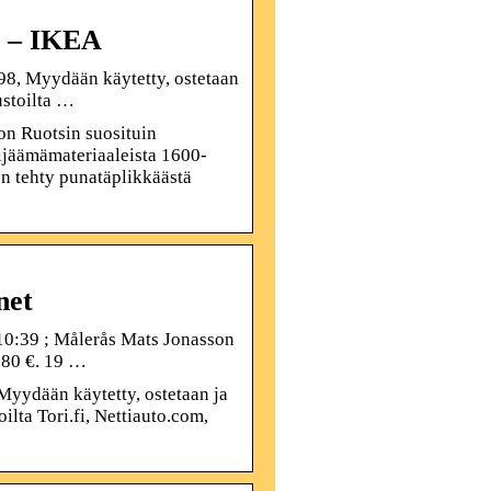
i – IKEA
98, Myydään käytetty, ostetaan
ustoilta …
n Ruotsin suosituin
ijäämämateriaaleista 1600-
on tehty punatäplikkäästä
net
 10:39 ; Målerås Mats Jonasson
180 €. 19 …
Myydään käytetty, ostetaan ja
lta Tori.fi, Nettiauto.com,