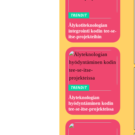
TRENDIT
Älykotiteknologian
integrointi kodin tee-se-
itse-projekteihin
TRENDIT
Älyteknologian
hyödyntäminen kodin
tee-se-itse-projekteissa