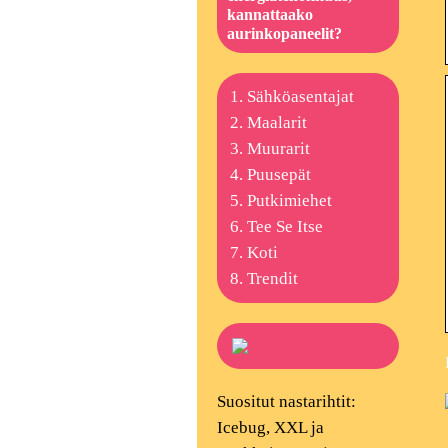
kannattaako
aurinkopaneelit?
Sähköasentajat
Maalarit
Muurarit
Puusepät
Putkimiehet
Tee Se Itse
Koti
Trendit
Suositut nastarihtit:
Icebug, XXL ja