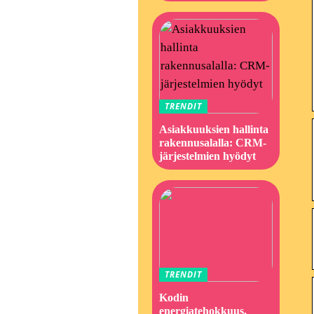
TRENDIT
Asiakkuuksien hallinta
rakennusalalla: CRM-
järjestelmien hyödyt
TRENDIT
Kodin
energiatehokkuus,