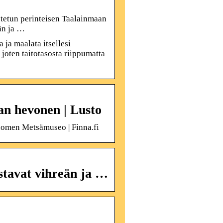
istetun perinteisen Taalainmaan
än ja …
ja maalata itsellesi
joten taitotasosta riippumatta
an hevonen | Lusto
Suomen Metsämuseo | Finna.fi
stavat vihreän ja …