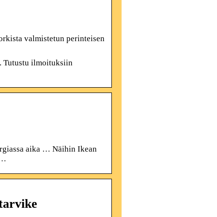
orkista valmistetun perinteisen
. Tutustu ilmoituksiin
ergiassa aika … Näihin Ikean
 …
tarvike