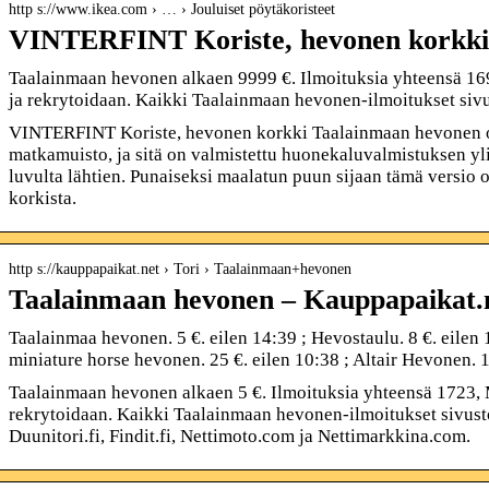
http s://www.ikea.com › … › Jouluiset pöytäkoristeet
VINTERFINT Koriste, hevonen korkk
Taalainmaan hevonen alkaen 9999 €. Ilmoituksia yhteensä 16
ja rekrytoidaan. Kaikki Taalainmaan hevonen-ilmoitukset siv
VINTERFINT Koriste, hevonen korkki Taalainmaan hevonen o
matkamuisto, ja sitä on valmistettu huonekaluvalmistuksen yl
luvulta lähtien. Punaiseksi maalatun puun sijaan tämä versio 
korkista.
http s://kauppapaikat.net › Tori › Taalainmaan+hevonen
Taalainmaan hevonen – Kauppapaikat.
Taalainmaa hevonen. 5 €. eilen 14:39 ; Hevostaulu. 8 €. eilen
miniature horse hevonen. 25 €. eilen 10:38 ; Altair Hevonen. 
Taalainmaan hevonen alkaen 5 €. Ilmoituksia yhteensä 1723, 
rekrytoidaan. Kaikki Taalainmaan hevonen-ilmoitukset sivustoi
Duunitori.fi, Findit.fi, Nettimoto.com ja Nettimarkkina.com.