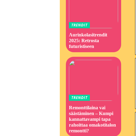
TRENDIT
Aurinkolasitrendit
2025: Retrosta
futuristiseen
TRENDIT
Remonttilaina vai
säästäminen – Kumpi
kannattavampi tapa
rahoittaa omakotitalon
remontti?