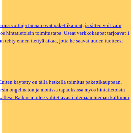
rma voittaja tänään ovat pakettikaupat, ja sitten voit vain
myös hintatietoisin toimitustapa. Useat verkkokaupat tarjoavat 1
 tehty ennen tiettyä aikaa, jotta he saavat uuden tuotteesi
Eniten käytetty on tällä hetkellä toimitus pakettikauppaan,
arsin ongelmaton ja monissa tapauksissa myös hintatietoisin
kallesi. Ratkaisu tulee valitettavasti olemaan hieman kalliimpi,