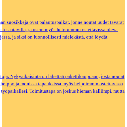
n suosikkeja ovat palautuspaikat, jonne noutat uudet tavarat
posti saatavilla, ja usein myös helpoimmin ostettavissa oleva
assa, ja siksi on luonnollisesti mielekästä, että löydät
htoja. Nykyaikaisinta on lähettää pakettikauppaan, josta noutat
äin helppo ja monissa tapauksissa myös helpoimmin ostettavissa
tai työpaikallesi. Toimitustapa on joskus hieman kalliimpi, mutta