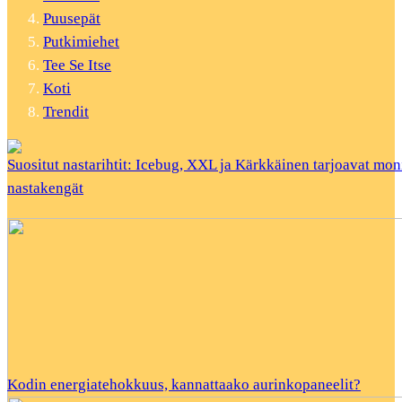
Puusepät
Putkimiehet
Tee Se Itse
Koti
Trendit
Suositut nastarihtit: Icebug, XXL ja Kärkkäinen tarjoavat mon
nastakengät
Kodin energiatehokkuus, kannattaako aurinkopaneelit?