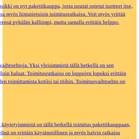
ikki on nyt pakettikauppa, josta noutat ostetut tuotteet itse,
sa myös hintatietoisin toimitusratkaisu. Voit myös yrittää
leensä pykälän kalliimpi, mutta samalla erittäin helppo.
ihtoehtoja. Yksi yleisimmistä tällä hetkellä on sen
loin haluat. Toimitusratkaisu on loppujen lopuksi erittäin
den toimittamista kotiisi tai töihin. Toimitusvaihtoehto on
i käytetyimmistä on tällä hetkellä toimitus pakettikauppaan,
etelmä on erittäin käytännöllinen ja myös halvin ratkaisu