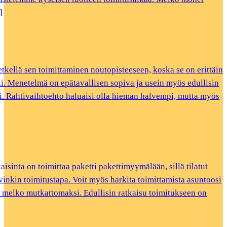
]
etkellä sen toimittaminen noutopisteeseen, koska se on erittäin
opii. Menetelmä on epätavallisen sopiva ja usein myös edullisin
esi. Rahtivaihtoehto haluaisi olla hieman halvempi, mutta myös
sinta on toimittaa paketti pakettimyymälään, sillä tilatut
lvinkin toimitustapa. Voit myös harkita toimittamista asuntoosi
 melko mutkattomaksi. Edullisin ratkaisu toimitukseen on