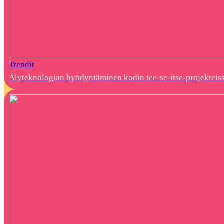
Trendit
Älyteknologian hyödyntäminen kodin tee-se-itse-projekteis