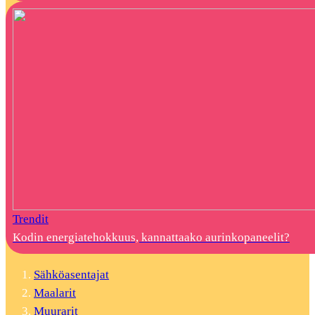
Trendit
Kodin energiatehokkuus, kannattaako aurinkopaneelit?
Sähköasentajat
Maalarit
Muurarit