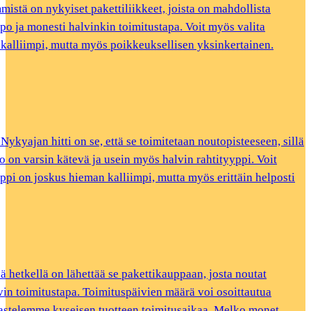
mmistä on nykyiset pakettiliikkeet, joista on mahdollista
ppo ja monesti halvinkin toimitustapa. Voit myös valita
n kalliimpi, mutta myös poikkeuksellisen yksinkertainen.
ykyajan hitti on se, että se toimitetaan noutopisteeseen, sillä
o on varsin kätevä ja usein myös halvin rahtityyppi. Voit
yppi on joskus hieman kalliimpi, mutta myös erittäin helposti
lä hetkellä on lähettää se pakettikauppaan, josta noutat
lvin toimitustapa. Toimituspäivien määrä voi osoittautua
tarkastelemme kyseisen tuotteen toimitusaikaa. Melko monet