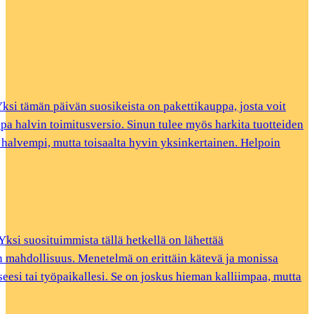
 Yksi tämän päivän suosikeista on pakettikauppa, josta voit
 jopa halvin toimitusversio. Sinun tulee myös harkita tuotteiden
n halvempi, mutta toisaalta hyvin yksinkertainen. Helpoin
ksi suosituimmista tällä hetkellä on lähettää
 on mahdollisuus. Menetelmä on erittäin kätevä ja monissa
seesi tai työpaikallesi. Se on joskus hieman kalliimpaa, mutta