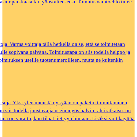
 asuinpaikkaasi tai työosoitteeseesi. Toimitusvaihtoehto tulee
a. Varma voittaja tällä hetkellä on se, että se toimitetaan
inulle sopivana päivänä. Toimitustapa on siis todella helppo ja
oimituksen useille tuotenumeroilleen, mutta ne kuitenkin
aisuja. Yksi yleisimmistä nykyään on paketin toimittaminen
n siis todella joustava ja usein myös halvin rahtiratkaisu. on
ämä on varattu, kun tilaat tiettyyn hintaan. Lisäksi voit käyttää