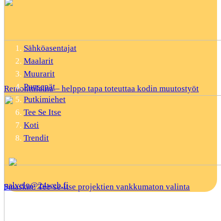
Sähköasentajat
Maalarit
Muurarit
Puusepät
Remonttilaina – helppo tapa toteuttaa kodin muutostyöt
Putkimiehet
Tee Se Itse
Koti
Trendit
palvelu@24web.fi
Smaskin: Tee-se-itse projektien vankkumaton valinta