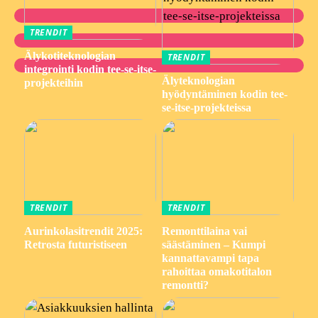
TRENDIT
Älykotiteknologian
TRENDIT
integrointi kodin tee-se-itse-
Älyteknologian
projekteihin
hyödyntäminen kodin tee-
se-itse-projekteissa
TRENDIT
TRENDIT
Aurinkolasitrendit 2025:
Remonttilaina vai
Retrosta futuristiseen
säästäminen – Kumpi
kannattavampi tapa
rahoittaa omakotitalon
remontti?