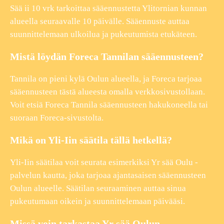
Sää ii 10 vrk tarkoittaa sääennustetta Ylitornian kunnan
alueella seuraavalle 10 päivälle. Sääennuste auttaa
suunnittelemaan ulkoilua ja pukeutumista etukäteen.
Mistä löydän Foreca Tannilan sääennusteen?
Tannila on pieni kylä Oulun alueella, ja Foreca tarjoaa
sääennusteen tästä alueesta omalla verkkosivustollaan.
Voit etsiä Foreca Tannila sääennusteen hakukoneella tai
suoraan Foreca-sivustolta.
Mikä on Yli-Iin säätila tällä hetkellä?
Yli-Iin säätilaa voit seurata esimerkiksi Yr sää Oulu -
palvelun kautta, joka tarjoaa ajantasaisen sääennusteen
Oulun alueelle. Säätilan seuraaminen auttaa sinua
pukeutumaan oikein ja suunnittelemaan päivääsi.
Missä voin tarkastaa Yr sää Oulun