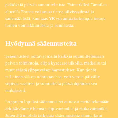
päätöksiä päivän suunnitelmista. Esimerkiksi Tannilan
alueella Foreca voi antaa tietoa pilvisyydestä ja
sademäärästä, kun taas YR voi antaa tarkempia tietoja
tuulen voimakkuudesta ja suunnasta.
Hyödynnä sääennusteita
Sääennusteet auttavat meitä kaikkia suunnittelemaan
päivän toimintoja, olipa kyseessä ulkoilu, matkailu tai
muut säästä riippuvaiset harrastukset. Kun tiedät
millainen sää on odotettavissa, voit varata päivälle
sopivat vaatteet ja suunnitella päiväohjelman sen
mukaisesti.
Loppujen lopuksi sääennusteet auttavat meitä tekemään
arkipäivämme hieman sujuvammiksi ja mukavammiksi.
Joten älä unohda tarkistaa sääennusteita ennen kuin