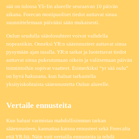
sää on tulossa Yli-Iin alueelle seuraavan 10 päivän
aikana. Forecan monipuoliset tiedot auttavat sinua
suunnittelemaan päivääsi sään mukaisesti.
Oulun seudulla sääolosuhteet voivat vaihdella
nopeastikin. Onneksi YR:n sääennusteet auttavat sinua
pysymään ajan tasalla. YR:n tarkat ja luotettavat tiedot
auttavat sinua pukeutumaan oikein ja valitsemaan päivän
toimintoihin sopivat vaatteet. Esimerkiksi “yr sää oulu”
on hyvä hakusana, kun haluat tarkastella
yksityiskohtaista sääennustetta Oulun alueelle.
Vertaile ennusteita
Kun haluat varmistaa mahdollisimman tarkan
sääennusteen, kannattaa katsoa ennusteet sekä Forecalta
että YR:ltä. Näin voit vertailla ennusteita ja tehdä