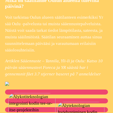
Mikä on säätilanne Oulun alueella tulevina
päivinä?
Voit tarkistaa Oulun alueen säätilanteen esimerkiksi Yr
sää Oulu -palvelusta tai muista sääennustepalveluista.
Näistä voit saada tarkat tiedot lämpötilasta, sateesta, ja
muista sääilmiöistä. Säätilan seuraaminen auttaa sinua
suunnittelemaan päivääsi ja varautumaan erilaisiin
sääolosuhteisiin.
Artiklen Sääennuste – Tannila, Yli-Ii ja Oulu: Katso 10
päivän sääennusteet Foreca ja YR säästä har i
gennemsnit fået
3.7
stjerner baseret på
7
anmeldelser