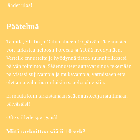
lähdet ulos!
Päätelmä
Tannila, Yli-Iin ja Oulun alueen 10 päivän sääennusteet
voit tarkistaa helposti Forecaa ja YR:ää hyödyntäen.
Vertaile ennusteita ja hyödynnä tietoa suunnitellessasi
päivän toimintoja. Sääennusteet auttavat sinua tekemään
päivistäsi sujuvampia ja mukavampia, varmistaen että
olet aina valmiina erilaisiin sääolosuhteisiin.
Ei muuta kuin tarkistamaan sääennusteet ja nauttimaan
päivästäsi!
Ofte stillede spørgsmål
Mitä tarkoittaa sää ii 10 vrk?