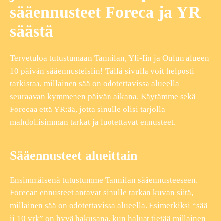
sääennusteet Foreca ja YR
säästä
Tervetuloa tutustumaan Tannilan, Yli-Iin ja Oulun alueen
10 päivän sääennusteisiin! Tällä sivulla voit helposti
tarkistaa, millainen sää on odotettavissa alueella
seuraavan kymmenen päivän aikana. Käytämme sekä
Forecaa että YR:ää, jotta sinulle olisi tarjolla
mahdollisimman tarkat ja luotettavat ennusteet.
Sääennusteet alueittain
Ensimmäisenä tutustumme Tannilan sääennusteeseen.
Forecan ennusteet antavat sinulle tarkan kuvan siitä,
millainen sää on odotettavissa alueella. Esimerkiksi “sää
ii 10 vrk” on hyvä hakusana, kun haluat tietää millainen