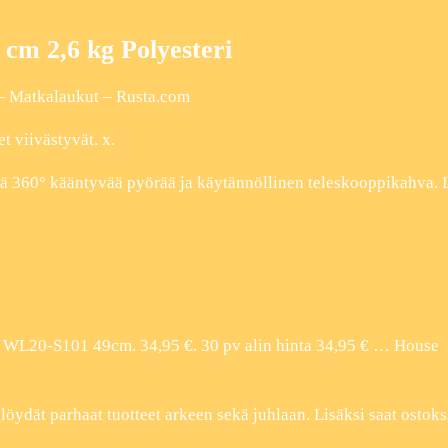
cm 2,6 kg Polyesteri
 – Matkalaukut – Rusta.com
t viivästyvät. x.
ljä 360° kääntyvää pyörää ja käytännöllinen teleskooppikahva. 
L20-S101 49cm. 34,95 €. 30 pv alin hinta 34,95 € … House
ydät parhaat tuotteet arkeen sekä juhlaan. Lisäksi saat ostoks