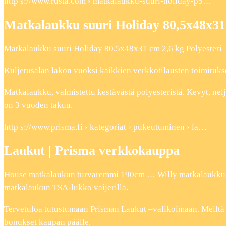
http s://www.rusta.com › matkalaukku-suuri-holiday-p5…
Matkalaukku suuri Holiday 80,5x48x31 
Matkalaukku suuri Holiday 80,5x48x31 cm 2,6 kg Polyesteri
Kuljetusalan lakon vuoksi kaikkien verkkotilausten toimitukse
Matkalaukku, valmistettu kestävästä polyesteristä. Kevyt, ne
on 3 vuoden takuu.
http s://www.prisma.fi › kategoriat › pukeutuminen › la…
Laukut | Prisma verkkokauppa
House matkalaukun turvaremmi 190cm … Willy matkalaukku W
matkalaukun TSA-lukko vaijerilla.
Tervetuloa tutustumaan Prisman Laukut –valikoimaan. Meiltä lö
bonukset kaupan päälle.