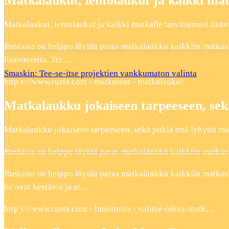
Matkalaukut, lentolaukut ja kaikki mat
Matkalaukut, lentolaukut ja kaikki matkalle tarvitsemasi lisäv
Rustasta on helppo löytää paras matkalaukku kaikkiin matkasi 
lisävuoteita. Ter…
Smaskin: Tee-se-itse projektien vankkumaton valinta
http s://www.rusta.com › matkustus › matkalaukut
Matkalaukku jokaiseen tarpeeseen, sek
Matkalaukku jokaiseen tarpeeseen, sekä pitkiä että lyhyitä ma
Rustasta on helppo löytää paras matkalaukku kaikkiin matkasi 
Rustasta on helppo löytää paras matkalaukku kaikkiin matkas
ne ovat kestäviä ja ni…
http s://www.rusta.com › Innoitusta › valitse-oikea-matk…