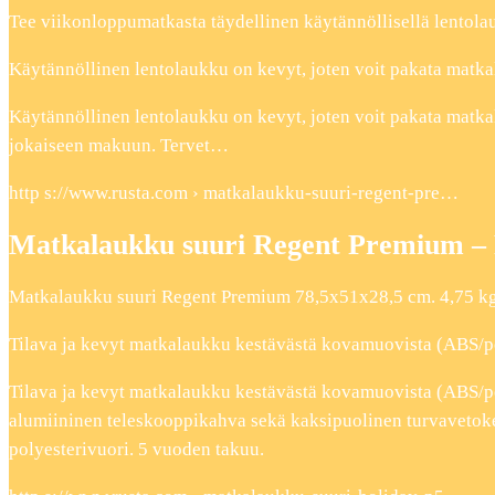
Tee viikonloppumatkasta täydellinen käytännöllisellä lentola
Käytännöllinen lentolaukku on kevyt, joten voit pakata mat
Käytännöllinen lentolaukku on kevyt, joten voit pakata matk
jokaiseen makuun. Tervet…
http s://www.rusta.com › matkalaukku-suuri-regent-pre…
Matkalaukku suuri Regent Premium –
Matkalaukku suuri Regent Premium 78,5x51x28,5 cm. 4,75 k
Tilava ja kevyt matkalaukku kestävästä kovamuovista (ABS/p
Tilava ja kevyt matkalaukku kestävästä kovamuovista (ABS/po
alumiininen teleskooppikahva sekä kaksipuolinen turvavetoketj
polyesterivuori. 5 vuoden takuu.