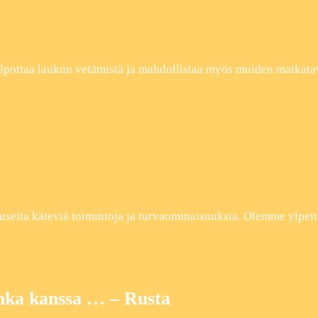
elpottaa laukun vetämistä ja mahdollistaa myös muiden matkat
useita käteviä toimintoja ja turvaominaisuuksia. Olemme ylpeit
onka kanssa … – Rusta