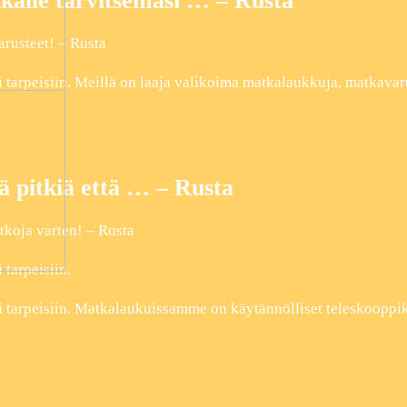
kalle tarvitsemasi … – Rusta
arusteet! – Rusta
tarpeisiin. Meillä on laaja valikoima matkalaukkuja, matkavaru
ä pitkiä että … – Rusta
tkoja varten! – Rusta
tarpeisiin.
i tarpeisiin. Matkalaukuissamme on käytännölliset teleskooppi