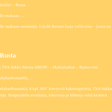
ukulla! – Rusta
kalle mukaan …
alle mukaan enemmän. Löydä Rustan laaja valikoima – jossa on 
 Rusta
g TSA-lukko Musta ABS/PC – Matkalaukut – Rusta.com
olykarbonaatti), …
lykarbonaatti), 4 kpl 360° kiertyviä kaksoispyöriä, TSA-lukko
u. Sisäpuolella erottimia, lokeroita ja hihnoja sekä kestävä