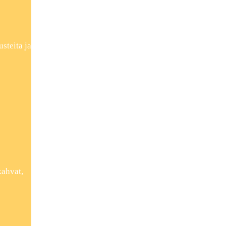
steita ja
kahvat,