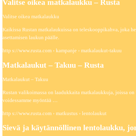
Valitse oikea matkalaukku – Rusta
Valitse oikea matkalaukku
Kaikissa Rustan matkalaukuissa on teleskooppikahva, joka h
asettamisen laukun päälle.
http s://www.rusta.com › kampanje › matkalaukut-takuu
Matkalaukut – Takuu – Rusta
Matkalaukut – Takuu
Rustan valikoimassa on laadukkaita matkalaukkuja, joissa on 
voidessamme myöntää …
http s://www.rusta.com › matkustus › lentolaukut
Sievä ja käytännöllinen lentolaukku, j