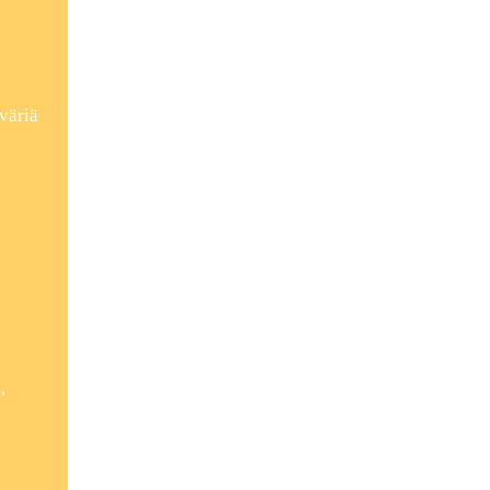
väriä
,