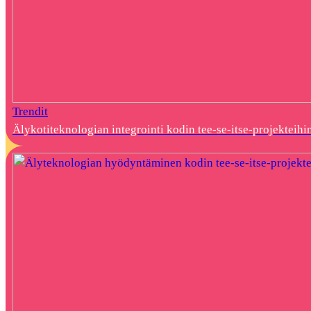
Trendit
Älykotiteknologian integrointi kodin tee-se-itse-projekteihi