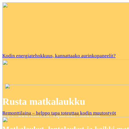
Kodin energiatehokkuus, kannattaako aurinkopaneelit?
Rusta matkalaukku
Remonttilaina – helppo tapa toteuttaa kodin muutostyöt
http s://www.rusta.com › vapaa-aika › matkustus