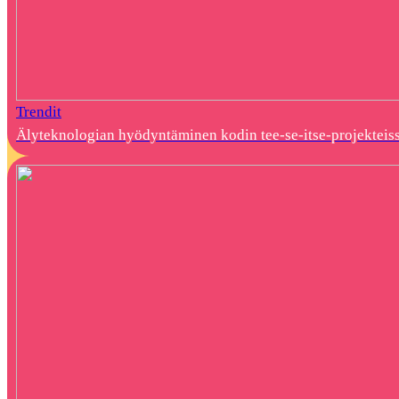
Trendit
Älyteknologian hyödyntäminen kodin tee-se-itse-projekteis