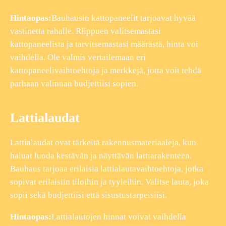
Hintaopas:
Bauhausin kattopaneelit tarjoavat hyvää
vastinetta rahalle. Riippuen valitsemastasi
kattopaneelista ja tarvitsemastasi määrästä, hinta voi
vaihdella. Ole valmis vertailemaan eri
kattopaneelivaihtoehtoja ja merkkejä, jotta voit tehdä
parhaan valinnan budjettiisi sopien.
Lattialaudat
Lattialaudat ovat tärkeitä rakennusmateriaaleja, kun
haluat luoda kestävän ja näyttävän lattiarakenteen.
Bauhaus tarjoaa erilaisia lattialautavaihtoehtoja, jotka
sopivat erilaisiin tiloihin ja tyyleihin. Valitse lauta, joka
sopii sekä budjettiisi että sisustustarpeisiisi.
Hintaopas:
Lattialautojen hinnat voivat vaihdella