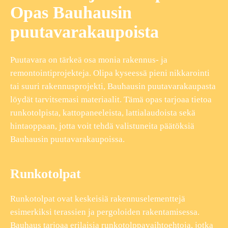
Opas Bauhausin
puutavarakaupoista
Puutavara on tärkeä osa monia rakennus- ja
remontointiprojekteja. Olipa kyseessä pieni nikkarointi
tai suuri rakennusprojekti, Bauhausin puutavarakaupasta
löydät tarvitsemasi materiaalit. Tämä opas tarjoaa tietoa
runkotolpista, kattopaneeleista, lattialaudoista sekä
hintaoppaan, jotta voit tehdä valistuneita päätöksiä
Bauhausin puutavarakaupoissa.
Runkotolpat
Runkotolpat ovat keskeisiä rakennuselementtejä
esimerkiksi terassien ja pergoloiden rakentamisessa.
Bauhaus tarjoaa erilaisia runkotolppavaihtoehtoja, jotka