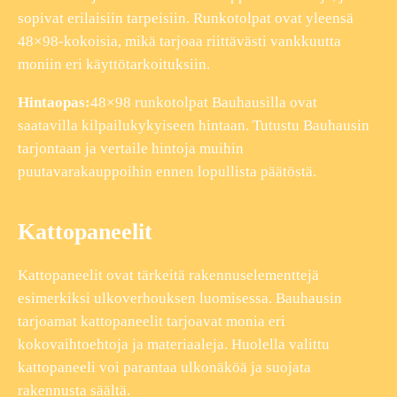
sopivat erilaisiin tarpeisiin. Runkotolpat ovat yleensä
48×98-kokoisia, mikä tarjoaa riittävästi vankkuutta
moniin eri käyttötarkoituksiin.
Hintaopas:
48×98 runkotolpat Bauhausilla ovat
saatavilla kilpailukykyiseen hintaan. Tutustu Bauhausin
tarjontaan ja vertaile hintoja muihin
puutavarakauppoihin ennen lopullista päätöstä.
Kattopaneelit
Kattopaneelit ovat tärkeitä rakennuselementtejä
esimerkiksi ulkoverhouksen luomisessa. Bauhausin
tarjoamat kattopaneelit tarjoavat monia eri
kokovaihtoehtoja ja materiaaleja. Huolella valittu
kattopaneeli voi parantaa ulkonäköä ja suojata
rakennusta säältä.