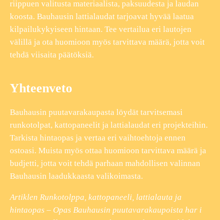
riippuen valitusta materiaalista, paksuudesta ja laudan
koosta. Bauhausin lattialaudat tarjoavat hyvää laatua
kilpailukykyiseen hintaan. Tee vertailua eri lautojen
välillä ja ota huomioon myös tarvittava määrä, jotta voit
tehdä viisaita päätöksiä.
Yhteenveto
Bauhausin puutavarakaupasta löydät tarvitsemasi
runkotolpat, kattopaneelit ja lattialaudat eri projekteihin.
Tarkista hintaopas ja vertaa eri vaihtoehtoja ennen
ostoasi. Muista myös ottaa huomioon tarvittava määrä ja
budjetti, jotta voit tehdä parhaan mahdollisen valinnan
Bauhausin laadukkaasta valikoimasta.
Artiklen Runkotolppa, kattopaneeli, lattialauta ja
hintaopas – Opas Bauhausin puutavarakaupoista har i