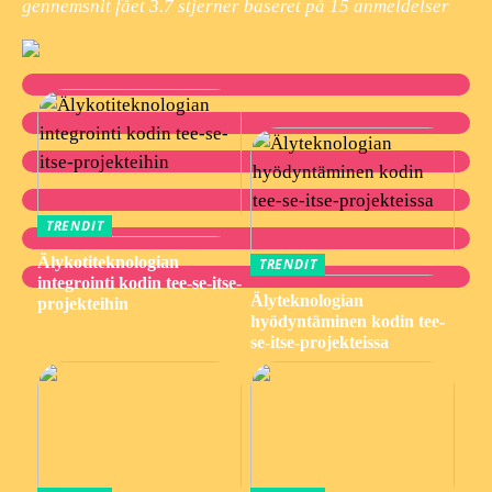
gennemsnit fået
3.7
stjerner baseret på
15
anmeldelser
TRENDIT
Älykotiteknologian
TRENDIT
integrointi kodin tee-se-itse-
Älyteknologian
projekteihin
hyödyntäminen kodin tee-
se-itse-projekteissa