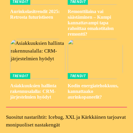
TRENDIT
TRENDIT
Aurinkolasitrendit 2025:
Remonttilaina vai
Retrosta futuristiseen
säästäminen – Kumpi
kannattavampi tapa
rahoittaa omakotitalon
remontti?
TRENDIT
TRENDIT
Asiakkuuksien hallinta
Kodin energiatehokkuus,
rakennusalalla: CRM-
kannattaako
järjestelmien hyödyt
aurinkopaneelit?
Suositut nastarihtit: Icebug, XXL ja Kärkkäinen tarjoavat
monipuoliset nastakengät