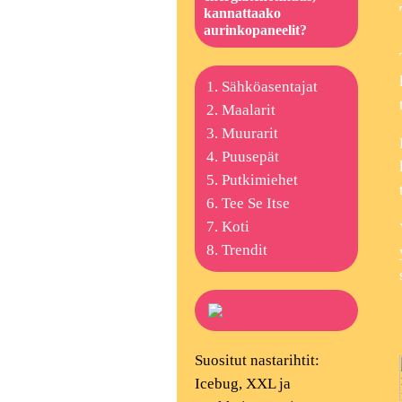
kannattaako
aurinkopaneelit?
Sähköasentajat
Maalarit
Muurarit
Puusepät
Putkimiehet
Tee Se Itse
Koti
Trendit
Suositut nastarihtit:
Icebug, XXL ja