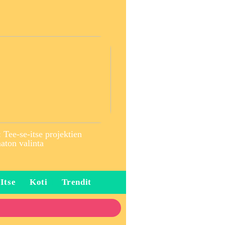
 Tee-se-itse projektien
ton valinta
 Itse
Koti
Trendit