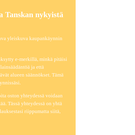
taa Tanskan nykyistä
tava yleiskuva kaupankäynnin
ksytty e-merkillä, minkä pitäisi
 lainsäädäntöä ja että
tävät alueen säännökset. Tämä
ynnissäsi.
oita oston yhteydessä voidaan
tää. Tässä yhteydessä on yhtä
ilauksestasi riippumatta siitä,