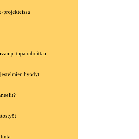
e-projekteissa
vampi tapa rahoittaa
rjestelmien hyödyt
neelit?
utostyöt
linta