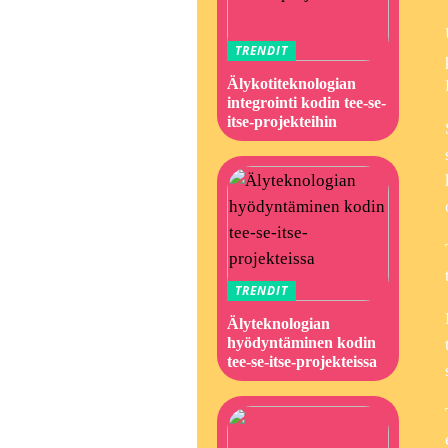
TRENDIT
Älykotiteknologian
integrointi kodin tee-se-
itse-projekteihin
TRENDIT
Älyteknologian
hyödyntäminen kodin
tee-se-itse-projekteissa