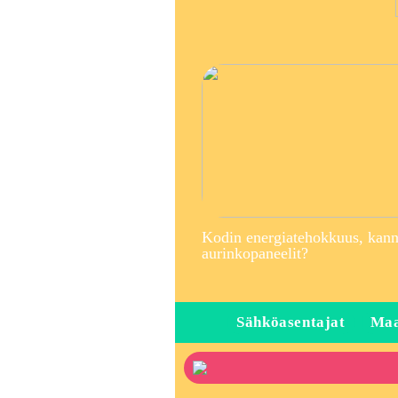
Kodin energiatehokkuus, kann
aurinkopaneelit?
Sähköasentajat
Maa