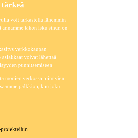
 tärkeä
vulla voit tarkastella lähemmin
stä annamme lakon isku sinun on
 käsitys verkkokaupan
 asiakkaat voivat lähettää
väisyyden punnitsemiseen.
tä monien verkossa toimivien
a saamme palkkion, kun joku
-projekteihin