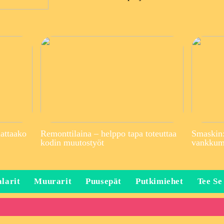
attaako
Remonttilaina – helppo tapa toteuttaa
Smaskin:
kodin muutostyöt
vankkuma
larit
Muurarit
Puusepät
Putkimiehet
Tee Se