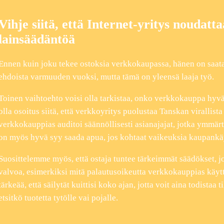
Vihje siitä, että Internet-yritys noudat
lainsäädäntöä
Ennen kuin joku tekee ostoksia verkkokaupassa, hänen on saa
ehdoista varmuuden vuoksi, mutta tämä on yleensä laaja työ.
Toinen vaihtoehto voisi olla tarkistaa, onko verkkokauppa hyvä
olla osoitus siitä, että verkkoyritys puolustaa Tanskan virallista
verkkokauppias auditoi säännöllisesti asianajajat, jotka ymmär
on myös hyvä syy saada apua, jos kohtaat vaikeuksia kaupankä
Suosittelemme myös, että ostaja tuntee tärkeimmät säädökset, j
valvoa, esimerkiksi mitä palautusoikeutta verkkokauppias käyt
tärkeää, että säilytät kuittisi koko ajan, jotta voit aina todistaa t
etsitkö tuotetta tytölle vai pojalle.