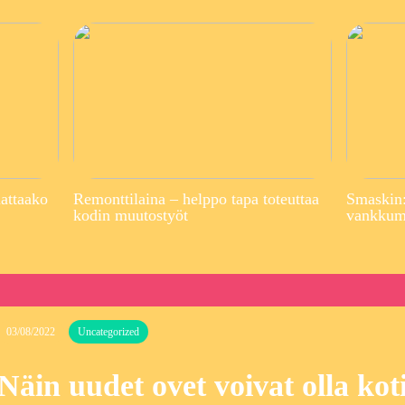
attaako
Remonttilaina – helppo tapa toteuttaa
Smaskin:
kodin muutostyöt
vankkuma
03/08/2022
Uncategorized
Näin uudet ovet voivat olla koti