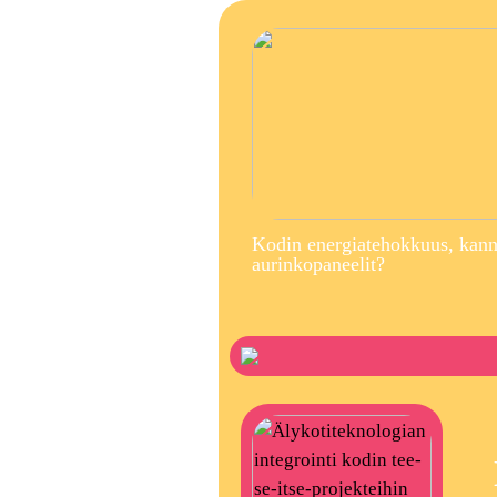
Kodin energiatehokkuus, kann
aurinkopaneelit?