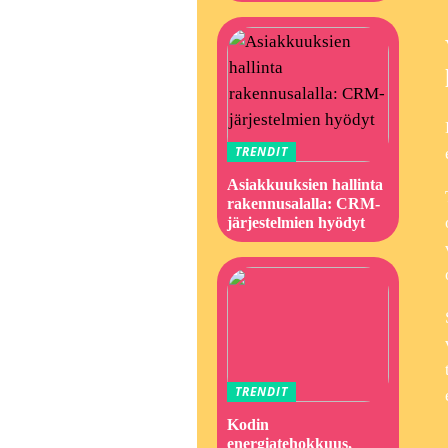
TRENDIT
Asiakkuuksien hallinta
rakennusalalla: CRM-
järjestelmien hyödyt
TRENDIT
Kodin
energiatehokkuus,