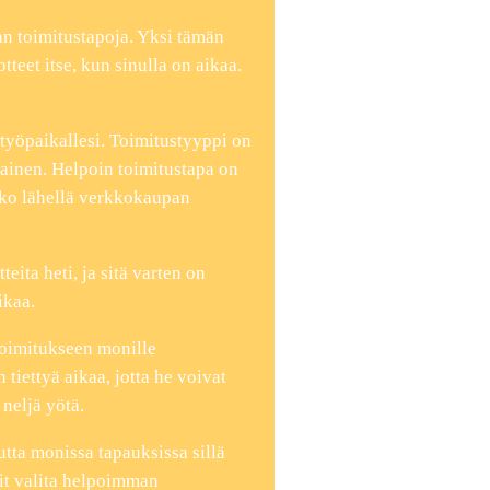
man toimitustapoja. Yksi tämän
tteet itse, kun sinulla on aikaa.
s työpaikallesi. Toimitustyyppi on
tainen. Helpoin toimitustapa on
utko lähellä verkkokaupan
teita heti, ja sitä varten on
ikaa.
toimitukseen monille
 tiettyä aikaa, jotta he voivat
 neljä yötä.
utta monissa tapauksissa sillä
oit valita helpoimman