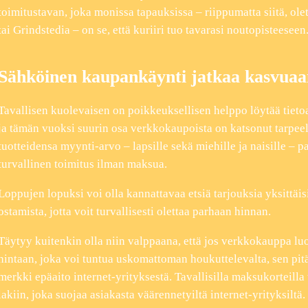
toimitustavan, joka monissa tapauksissa – riippumatta siitä, ol
tai Grindstedia – on se, että kuriiri tuo tavarasi noutopisteeseen
Sähköinen kaupankäynti jatkaa kasvuaa
Tavallisen kuolevaisen on poikkeuksellisen helppo löytää tieto
ja tämän vuoksi suurin osa verkkokaupoista on katsonut tarpee
tuotteidensa myynti-arvo – lapsille sekä miehille ja naisille – p
turvallinen toimitus ilman maksua.
Loppujen lopuksi voi olla kannattavaa etsiä tarjouksia yksittäis
ostamista, jotta voit turvallisesti olettaa parhaan hinnan.
Täytyy kuitenkin olla niin valppaana, että jos verkkokauppa lu
hintaan, joka voi tuntua uskomattoman houkuttelevalta, sen pitäi
merkki epäaito internet-yrityksestä. Tavallisilla maksukorteilla 
lakiin, joka suojaa asiakasta väärennetyiltä internet-yrityksiltä.