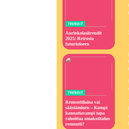
TRENDIT
Aurinkolasitrendit
2025: Retrosta
futuristiseen
TRENDIT
Remonttilaina vai
säästäminen – Kumpi
kannattavampi tapa
rahoittaa omakotitalon
remontti?