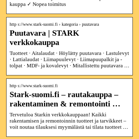
kauppa ✓ Nopea toimitus
http s://www.stark-suomi.fi › kategoria › puutavara
Puutavara | STARK
verkkokauppa
Tuotteet · Aitalaudat · Höylätty puutavara · Lastulevyt
· Lattialaudat · Liimapuulevyt · Liimapuupalkit ja -
tolpat · MDF- ja kovalevyt · Mitallistettu puutavara …
http s://www.stark-suomi.fi
Stark-suomi.fi – rautakauppa –
rakentaminen & remontointi …
Tervetuloa Starkin verkkokauppaan! Kaikki
rakentamisen ja remontoinnin tuotteet ja tarvikkeet –
voit noutaa tilauksesi myymälästä tai tilata tuotteet …