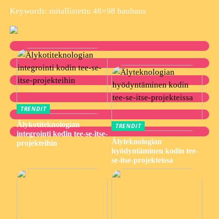
Keywords: mitallistettu 48×98 bauhaus
TRENDIT
Älykotiteknologian
TRENDIT
integrointi kodin tee-se-itse-
Älyteknologian
projekteihin
hyödyntäminen kodin tee-
se-itse-projekteissa