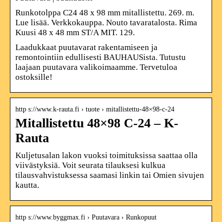
Runkotolppa C24 48 x 98 mm mitallistettu. 269. m.
Lue lisää. Verkkokauppa. Nouto tavaratalosta. Rima
Kuusi 48 x 48 mm ST/A MIT. 129.
Laadukkaat puutavarat rakentamiseen ja
remontointiin edullisesti BAUHAUSista. Tutustu
laajaan puutavara valikoimaamme. Tervetuloa
ostoksille!
http s://www.k-rauta.fi › tuote › mitallistettu-48×98-c-24
Mitallistettu 48×98 C-24 – K-
Rauta
Kuljetusalan lakon vuoksi toimituksissa saattaa olla
viivästyksiä. Voit seurata tilauksesi kulkua
tilausvahvistuksessa saamasi linkin tai Omien sivujen
kautta.
http s://www.byggmax.fi › Puutavara › Runkopuut