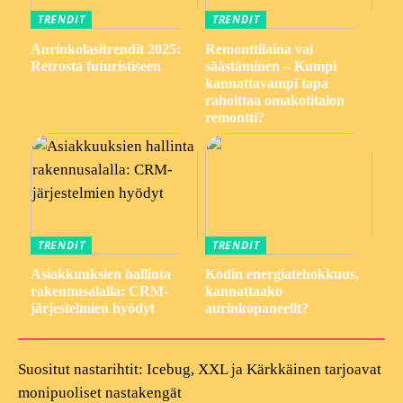
TRENDIT
TRENDIT
Aurinkolasitrendit 2025:
Remonttilaina vai
Retrosta futuristiseen
säästäminen – Kumpi
kannattavampi tapa
rahoittaa omakotitalon
remontti?
TRENDIT
TRENDIT
Asiakkuuksien hallinta
Kodin energiatehokkuus,
rakennusalalla: CRM-
kannattaako
järjestelmien hyödyt
aurinkopaneelit?
Suositut nastarihtit: Icebug, XXL ja Kärkkäinen tarjoavat
monipuoliset nastakengät