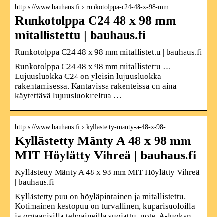
http s://www.bauhaus.fi › runkotolppa-c24-48-x-98-mm…
Runkotolppa C24 48 x 98 mm
mitallistettu | bauhaus.fi
Runkotolppa C24 48 x 98 mm mitallistettu | bauhaus.fi
Runkotolppa C24 48 x 98 mm mitallistettu …
Lujuusluokka C24 on yleisin lujuusluokka
rakentamisessa. Kantavissa rakenteissa on aina
käytettävä lujuusluokiteltua …
http s://www.bauhaus.fi › kyllastetty-manty-a-48-x-98-…
Kyllästetty Mänty A 48 x 98 mm
MIT Höylätty Vihreä | bauhaus.fi
Kyllästetty Mänty A 48 x 98 mm MIT Höylätty Vihreä
| bauhaus.fi
Kyllästetty puu on höyläpintainen ja mitallistettu.
Kotimainen kestopuu on turvallinen, kuparisuoloilla
ja orgaanisilla tehoaineilla suojattu tuote. A-luokan …