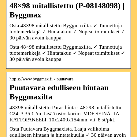
48×98 mitallistettu (P-08148098) |
Byggmax
Osta 48×98 mitallistettu Byggmaxilta. ✓ Tunnettuja
tuotemerkkejä ✓ Hintatakuu ✓ Nopeat toimitukset ✓
30 päivän avoin kauppa.
Osta 48×98 mitallistettu Byggmaxilta. ✓ Tunnettuja
tuotemerkkejä ✓ Hintatakuu ✓ Nopeat toimitukset ✓
30 päivän avoin kauppa
http s://www.byggmax.fi › puutavara
Puutavara edulliseen hintaan
Byggmaxilta
48×98 mitallistettu Paras hinta · 48×98 mitallistettu.
C24. 3 35 € /m. Lisää ostoskoriin. MDF SEINÄ- JA
KATTOPANEELI. 10x2400x154mm, vit, 8 st/pkt.
Osta Puutavara Byggmaxista. Laaja valikoima
edulliseen hintaan ja hintatakuulla ✓ 30 päivän avoin