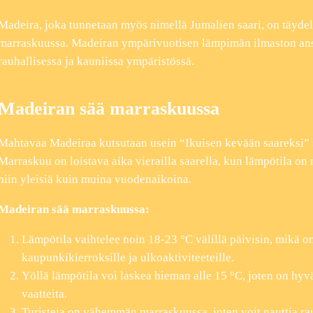
Madeira, joka tunnetaan myös nimellä Jumalien saari, on täyd
marraskuussa. Madeiran ympärivuotisen lämpimän ilmaston ansi
rauhallisessa ja kauniissa ympäristössä.
Madeiran sää marraskuussa
Mahtavaa Madeiraa kutsutaan usein “Ikuisen kevään saareksi” s
Marraskuu on loistava aika vierailla saarella, kun lämpötila on m
niin yleisiä kuin muina vuodenaikoina.
Madeiran sää marraskuussa:
Lämpötila vaihtelee noin 18-23 °C välillä päivisin, mikä on
kaupunkikierroksille ja ulkoaktiviteeteille.
Yöllä lämpötila voi laskea hieman alle 15 °C, joten on h
vaatteita.
Turisteja on vähemmän marraskuussa, joten voit nauttia 