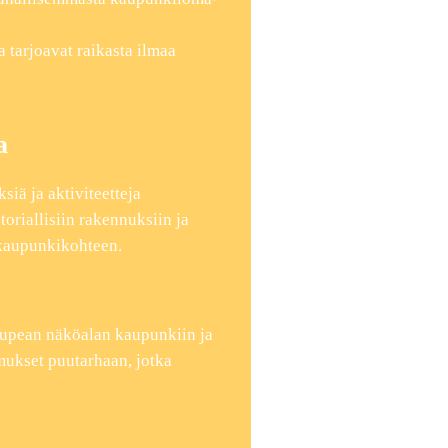
a tarjoavat raikasta ilmaa
a
ä ja aktiviteetteja
toriallisiin rakennuksiin ja
 kaupunkikohteen.
aa upean näköalan kaupunkiin ja
omukset puutarhaan, jotka