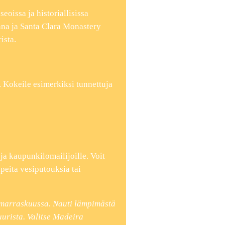
seoissa ja historiallisissa
nna ja Santa Clara Monastery
ista.
 Kokeile esimerkiksi tunnettuja
a kaupunkilomailijoille. Voit
peita vesiputouksia tai
marraskuussa. Nauti lämpimästä
uurista. Valitse Madeira