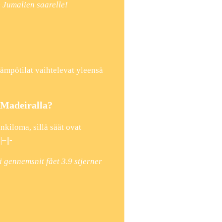
 Jumalien saarelle!
ämpötilat vaihtelevat yleensä
Madeiralla?
kiloma, sillä säät ovat
–||-
i gennemsnit fået
3.9
stjerner