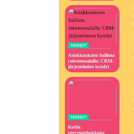
TRENDIT
Asiakkuuksien hallinta
rakennusalalla: CRM-
järjestelmien hyödyt
TRENDIT
Kodin
energiatehokkuus,