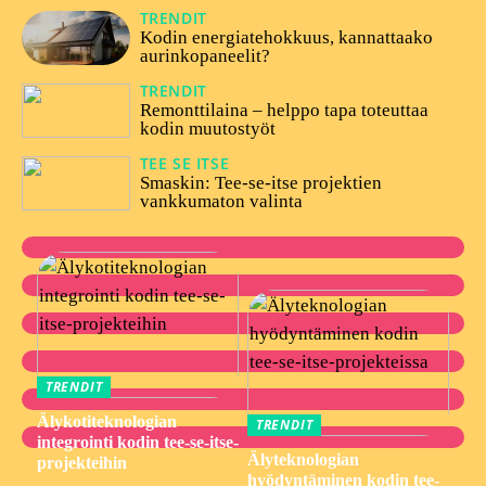
TRENDIT
05/12/2024
Kodin energiatehokkuus, kannattaako
aurinkopaneelit?
TRENDIT
26/10/2023
Remonttilaina – helppo tapa toteuttaa
kodin muutostyöt
TEE SE ITSE
27/07/2023
Smaskin: Tee-se-itse projektien
vankkumaton valinta
TRENDIT
Älykotiteknologian
TRENDIT
integrointi kodin tee-se-itse-
Älyteknologian
projekteihin
hyödyntäminen kodin tee-