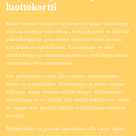
luottokortti
Monet Internet-yritykset tarjoavat nyt laajan valikoiman
erilaisia toimitusvaihtoehtoja. Nykyaikaisinta on lähettää
pakettikauppaan, josta noutat sitten itse uudet tavarat,
kun siihen on mahdollisuus. Toimitustapa on siksi
erittäin helppo ja monissa tapauksissa myös helpoimmin
ostettavissa oleva toimitustapa.
Voit päinvastoin yrittää tilata tuotteet toimitettavaksi
kotiisi tai työpaikallesi. Toimitustapa on joskus hieman
kalliimpi, mutta toisaalta todella helppo. Hintatietoisin
toimitustapa ei voi kieltää, että noudat paketin itse, mutta
se riippuu siitä, pysytkö lähellä verkkokaupan toimivaa
varastoa.
Toimitusaika voi joissain tapauksissa olla varsin tärkeä,