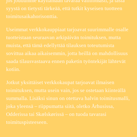
jos joudumme käyttämään tavaraa välittömästi, ja tästä
syystä on tietysti tärkeää, että tutkit kyseisen tuotteen
toimitusaikahorisonttia.
Useimmat verkkokauppiaat tarjoavat suurimmalle osalle
tuotteistaan seuraavan arkipäivän toimituksen, mutta
muista, että tämä edellyttää tilauksen toteutumista
sovittua aikaa aikaisemmin, jotta heillä on mahdollisuus
saada tilausvastaava ennen paketin työntekijät lähtevät
kotiin.
Jotkut yksittäiset verkkokaupat tarjoavat ilmaisen
toimituksen, mutta usein vain, jos se ostetaan kiinteällä
summalla. Lisäksi sinun on otettava halvin toimitusmalli,
joka yleensä – riippumatta siitä, oletko Århusissa,
Odderissa tai Skælskørissä – on tuoda tavarasi
toimituspisteeseen.