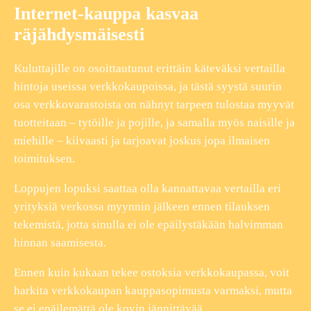
Internet-kauppa kasvaa
räjähdysmäisesti
Kuluttajille on osoittautunut erittäin käteväksi vertailla
hintoja useissa verkkokaupoissa, ja tästä syystä suurin
osa verkkovarastoista on nähnyt tarpeen tulostaa myyvät
tuotteitaan – tytöille ja pojille, ja samalla myös naisille ja
miehille – kiivaasti ja tarjoavat joskus jopa ilmaisen
toimituksen.
Loppujen lopuksi saattaa olla kannattavaa vertailla eri
yrityksiä verkossa myynnin jälkeen ennen tilauksen
tekemistä, jotta sinulla ei ole epäilystäkään halvimman
hinnan saamisesta.
Ennen kuin kukaan tekee ostoksia verkkokaupassa, voit
harkita verkkokaupan kauppasopimusta varmaksi, mutta
se ei epäilemättä ole kovin jännittävää.