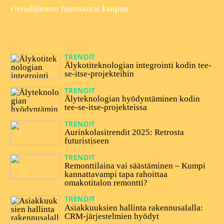
vierailijamme huomaavat kaupan.
TRENDIT
18/12/2025
Älykotiteknologian integrointi kodin tee-
se-itse-projekteihin
TRENDIT
08/12/2025
Älyteknologian hyödyntäminen kodin
tee-se-itse-projekteissa
TRENDIT
06/05/2025
Aurinkolasitrendit 2025: Retrosta
futuristiseen
TRENDIT
25/02/2025
Remonttilaina vai säästäminen – Kumpi
kannattavampi tapa rahoittaa
omakotitalon remontti?
TRENDIT
03/01/2025
Asiakkuuksien hallinta rakennusalalla:
CRM-järjestelmien hyödyt