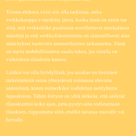
Toinen ehdotus voisi siis olla tarkistaa, onko
verkkokauppa e-merkitty jäsen, koska tämä on usein tae
siitä, että verkkoliike puolustaa sovellettavia tanskalaisia
sääntöjä ja että verkkoliiketoiminta on säännöllisesti alan
määräykset tuntevien ammattilaisten tarkastamia. Tämä
on myös mahdollisuutesi saada tukea, jos sinulla on
vaikeuksia tilauksen kanssa.
Lisäksi voi olla hyödyllistä, jos asiakas on tietoinen
tärkeimmistä oston yhteydessä voimassa olevista
säännöistä, kuten esimerkiksi vaihdetun nettiyhtiön
lupauksista. Tähän liittyen on yhtä tärkeää, että säilytät
tilauskuittisi koko ajan, jotta pystyt aina todistamaan
tilauksen, riippumatta siitä, etsitkö tavaraa rouvalle vai
herralle.