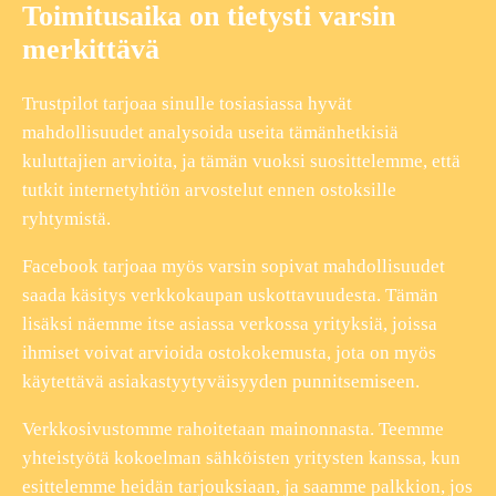
Toimitusaika on tietysti varsin
merkittävä
Trustpilot tarjoaa sinulle tosiasiassa hyvät
mahdollisuudet analysoida useita tämänhetkisiä
kuluttajien arvioita, ja tämän vuoksi suosittelemme, että
tutkit internetyhtiön arvostelut ennen ostoksille
ryhtymistä.
Facebook tarjoaa myös varsin sopivat mahdollisuudet
saada käsitys verkkokaupan uskottavuudesta. Tämän
lisäksi näemme itse asiassa verkossa yrityksiä, joissa
ihmiset voivat arvioida ostokokemusta, jota on myös
käytettävä asiakastyytyväisyyden punnitsemiseen.
Verkkosivustomme rahoitetaan mainonnasta. Teemme
yhteistyötä kokoelman sähköisten yritysten kanssa, kun
esittelemme heidän tarjouksiaan, ja saamme palkkion, jos