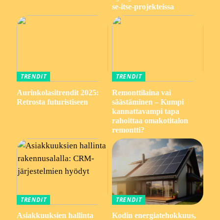
se-itse-projekteissa
TRENDIT
TRENDIT
Aurinkolasitrendit 2025:
Remonttilaina vai
Retrosta futuristiseen
säästäminen – Kumpi
kannattavampi tapa
rahoittaa omakotitalon
remontti?
TRENDIT
TRENDIT
Asiakkuuksien hallinta
Kodin energiatehokkuus,