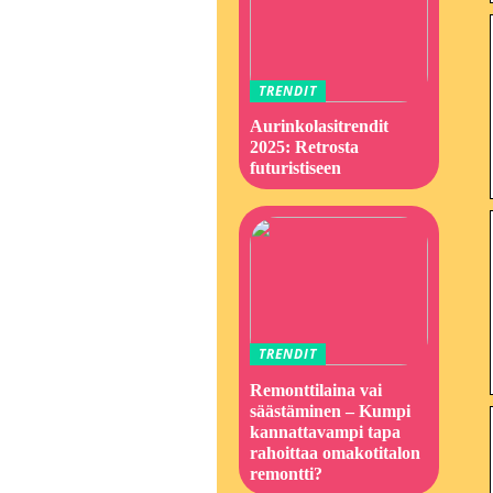
TRENDIT
Aurinkolasitrendit
2025: Retrosta
futuristiseen
TRENDIT
Remonttilaina vai
säästäminen – Kumpi
kannattavampi tapa
rahoittaa omakotitalon
remontti?