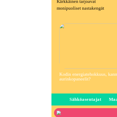
Kärkkäinen tarjoavat
monipuoliset nastakengät
Kodin energiatehokkuus, kann
aurinkopaneelit?
Sähköasentajat
Maa