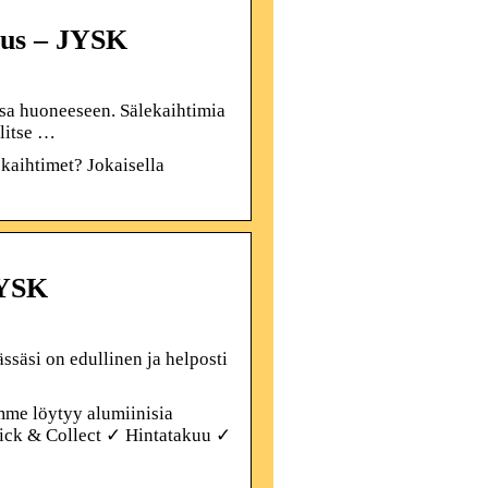
nnus – JYSK
nsa huoneeseen. Sälekaihtimia
litse …
ekaihtimet? Jokaisella
JYSK
ssäsi on edullinen ja helposti
mme löytyy alumiinisia
Click & Collect ✓ Hintatakuu ✓