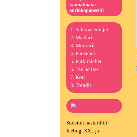
kannattaako
aurinkopaneelit?
Sähköasentajat
Maalarit
Muurarit
Puusepät
Putkimiehet
Tee Se Itse
Koti
Trendit
Suositut nastarihtit:
Icebug, XXL ja