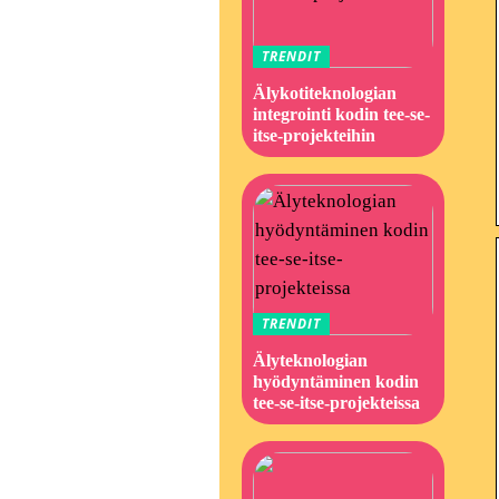
TRENDIT
Älykotiteknologian
integrointi kodin tee-se-
itse-projekteihin
TRENDIT
Älyteknologian
hyödyntäminen kodin
tee-se-itse-projekteissa