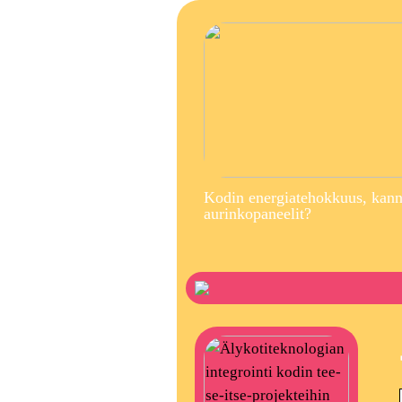
Kodin energiatehokkuus, kann
aurinkopaneelit?