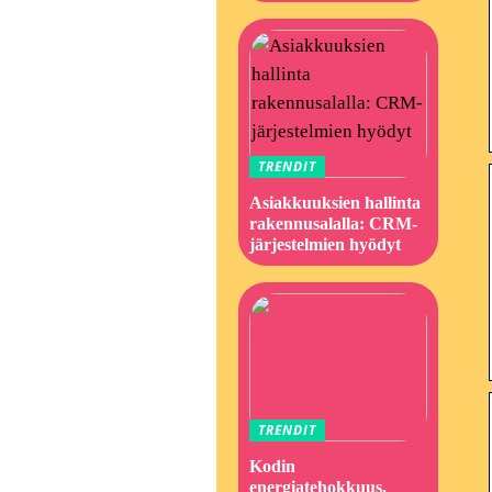
TRENDIT
Asiakkuuksien hallinta
rakennusalalla: CRM-
järjestelmien hyödyt
TRENDIT
Kodin
energiatehokkuus,