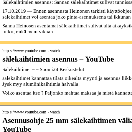
Sälekaihtimien asennus: Sannan sälekaihtimet sulivat tunniss
17.10.2019 — Ennen asennusta Heinonen tarkisti käyttöohjeen. 
sälekaihtimet voi asentaa joko pinta-asennuksena tai ikkunan s
Sanna Heinosen asentamat sälekaihtimet sulivat alta aikayksi
tutkii, mikä meni vikaan.
http s://www.youtube.com › watch
sälekaihtimien asennus – YouTube
Sälekaihtimet – – Suomi24 Keskustelut
sälekaihtimet kannattaa tilata oikealta myynti ja asennus liik
Jysk myy alumiinikaihtimia halvalla.
Voiko asentaa itse ? Paljonko mahtaa maksaa ja mistä kannatta
http s://www.youtube.com › watch
Asennusohje 25 mm sälekaihtimen välia
YouTube