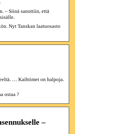
a
– Siinä sanottiin, että
isälle.
kön. Nyt Tanskan laatuosasto
keeltä. … Kaihtimet on halpoja.
a ostaa ?
sennukselle –