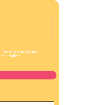
 Tee-se-itse projektien
ton valinta