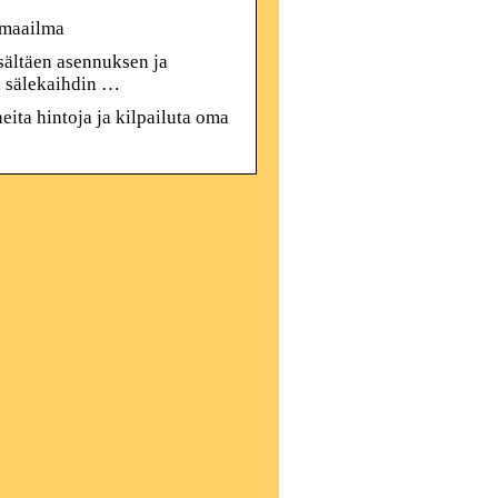
amaailma
sältäen asennuksen ja
ä sälekaihdin …
ita hintoja ja kilpailuta oma