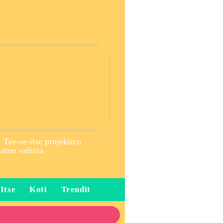
 Tee-se-itse projektien
ton valinta
 Itse
Koti
Trendit