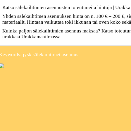
Katso sälekaihtimien asennusten toteutuneita hintoja | Urakk
Yhden sälekaihtimen asennuksen hinta on n. 100 € – 200 €, si
materiaalit. Hintaan vaikuttaa toki ikkunan tai oven koko sek
Kuinka paljon sälekaihtimien asennus maksaa? Katso toteutune
urakkasi Urakkamaailmassa.
Keywords: jysk sälekaihtimet asennus