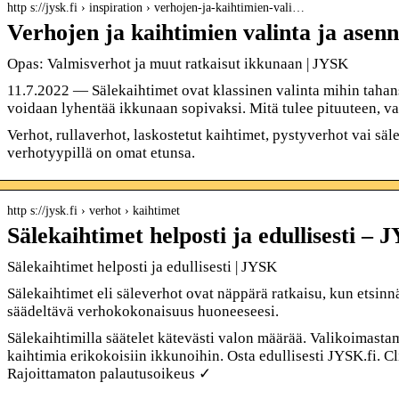
http s://jysk.fi › inspiration › verhojen-ja-kaihtimien-vali…
Verhojen ja kaihtimien valinta ja ase
Opas: Valmisverhot ja muut ratkaisut ikkunaan | JYSK
11.7.2022 — Sälekaihtimet ovat klassinen valinta mihin taha
voidaan lyhentää ikkunaan sopivaksi. Mitä tulee pituuteen, va
Verhot, rullaverhot, laskostetut kaihtimet, pystyverhot vai säl
verhotyypillä on omat etunsa.
http s://jysk.fi › verhot › kaihtimet
Sälekaihtimet helposti ja edullisesti – 
Sälekaihtimet helposti ja edullisesti | JYSK
Sälekaihtimet eli säleverhot ovat näppärä ratkaisu, kun etsinnä
säädeltävä verhokokonaisuus huoneeseesi.
Sälekaihtimilla säätelet kätevästi valon määrää. Valikoimasta
kaihtimia erikokoisiin ikkunoihin. Osta edullisesti JYSK.fi. 
Rajoittamaton palautusoikeus ✓