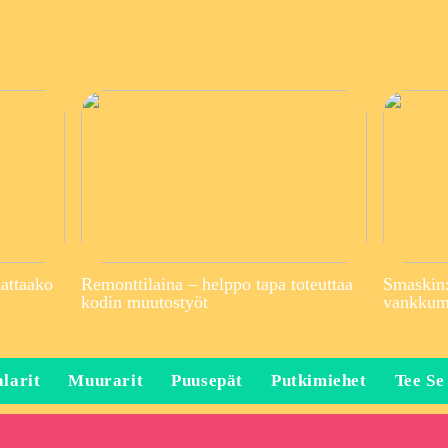
attaako
Remonttilaina – helppo tapa toteuttaa
Smaskin:
kodin muutostyöt
vankkuma
larit
Muurarit
Puusepät
Putkimiehet
Tee Se