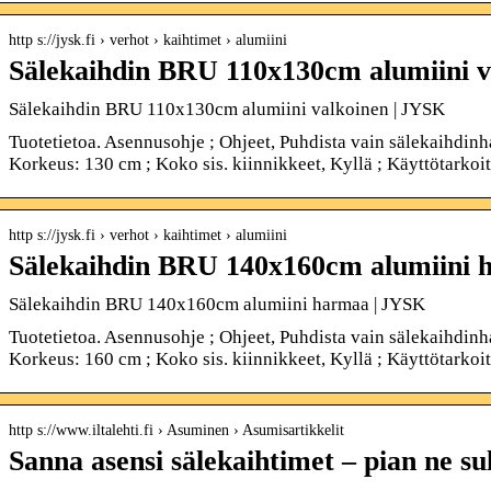
http s://jysk.fi › verhot › kaihtimet › alumiini
Sälekaihdin BRU 110x130cm alumiini 
Sälekaihdin BRU 110x130cm alumiini valkoinen | JYSK
Tuotetietoa. Asennusohje ; Ohjeet, Puhdista vain sälekaihdinha
Korkeus: 130 cm ; Koko sis. kiinnikkeet, Kyllä ; Käyttötarko
http s://jysk.fi › verhot › kaihtimet › alumiini
Sälekaihdin BRU 140x160cm alumiini
Sälekaihdin BRU 140x160cm alumiini harmaa | JYSK
Tuotetietoa. Asennusohje ; Ohjeet, Puhdista vain sälekaihdinha
Korkeus: 160 cm ; Koko sis. kiinnikkeet, Kyllä ; Käyttötarko
http s://www.iltalehti.fi › Asuminen › Asumisartikkelit
Sanna asensi sälekaihtimet – pian ne suli