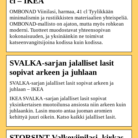
cl – IKEA
OMBONAD Viinilasi, harmaa, 41 cl Tyylikkään
minimalismin ja rustiikkisten materiaalien yhteispeliä.
OMBONAD-mallisto on ajaton, mutta myös rohkean
moderni. Tuotteet muodostavat yhteensopivan
kokonaisuuden, ja yksinäänkin ne toimivat
katseenvangitsijoina kodissa kuin kodissa.
SVALKA-sarjan jalalliset lasit
sopivat arkeen ja juhlaan
SVALKA-sarjan jalalliset lasit sopivat arkeen ja
juhlaan – IKEA
IKEA SVALKA -sarjan jalalliset lasit sopivat
yksinkertaisen muotoilunsa ansiosta niin arkeen kuin
juhlaankin. Lasin muoto antaa juoman aromien
kehittyä juuri oikein. Katso kaikki jalalliset lasit.
STORSINT Valkoviinilasi, kirkas