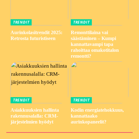
TRENDIT
TRENDIT
Aurinkolasitrendit 2025:
Remonttilaina vai
Retrosta futuristiseen
säästäminen – Kumpi
kannattavampi tapa
rahoittaa omakotitalon
remontti?
TRENDIT
TRENDIT
Asiakkuuksien hallinta
Kodin energiatehokkuus,
rakennusalalla: CRM-
kannattaako
järjestelmien hyödyt
aurinkopaneelit?