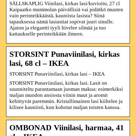
SÄLLSKAPLIG Viinilasi, kirkas lasi/kuvioitu, 27 cl
Kaipaatko mummolan päivällisiä vai pidätkö muuten
vain perinteikkäästä, kauniista lasista? Siinä
tapauksessa nämä lasiastiat sopivat juuri sinulle.
Ajaton ja elegantti tyyli hivelee silmää ja tuo
kattaukselle perinteikkään ilmeen.
STORSINT Punaviinilasi, kirkas
lasi, 68 cl – IKEA
STORSINT Punaviinilasi, kirkas lasi – IKEA
STORSINT Punaviinilasi, kirkas lasi. Lasit on
suunniteltu parantamaan juoman makua: esimerkiksi
maljan muodon ansiosta viinin maut ja aromit
kehittyvät paremmin. Kristallimainen lasi kiiltelee ja
kilisee kauniisti, kun kohotat maljan toisten kanssa.
OMBONAD Viinilasi, harmaa, 41