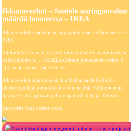
Ikkunaverhot – Säätele auringonvalon
määrää huoneessa – IKEA
Ikkunaverhot – Säätele auringonvalon määrää huoneessa –
IKEA
Kaihtimilla yksinään tai verhoihin yhdistettynä voit koristaa
kotisi ikkunat ja … SANELA Osittain pimentävät verhot, 2
kpl, vaalea roosa, 140×250 cm …
Ikkunaverhot ovat ratkaisu, kun haluat säädellä kodin
yksityisyyttä ja luonnollisen valon määrää. Valikoimamme
ikkunaverhot tarjoavat paljon mahdollisuuksia. Tutustu!
Keywords: ikea verhot roosa