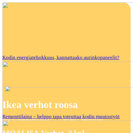
Kodin energiatehokkuus, kannattaako aurinkopaneelit?
Ikea verhot roosa
Remonttilaina – helppo tapa toteuttaa kodin muutostyöt
http s://www.ikea.com › … › Verhot › Valoverhot