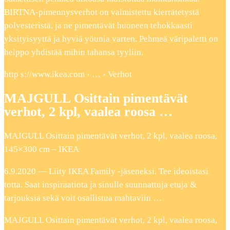
BIRTNA-pimennysverhot on valmistettu kierrätetystä
polyesteristä, ja ne pimentävät huoneen tehokkaasti
yksityisyyttä ja hyviä yöunia varten. Pehmeä väripaletti on
helppo yhdistää mihin tahansa tyyliin.
http s://www.ikea.com › … › Verhot
MAJGULL Osittain pimentävät
verhot, 2 kpl, vaalea roosa …
MAJGULL Osittain pimentävät verhot, 2 kpl, vaalea roosa,
145×300 cm – IKEA
6.9.2020 — Liity IKEA Family -jäseneksi. Tee ideoistasi
totta. Saat inspiraatiota ja sinulle suunnattuja etuja &
tarjouksia sekä voit osallistua mahtaviin …
MAJGULL Osittain pimentävät verhot, 2 kpl, vaalea roosa,