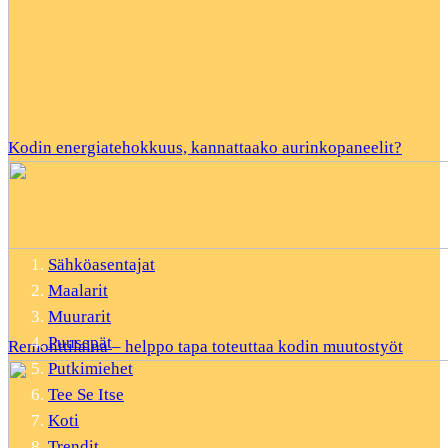
Kodin energiatehokkuus, kannattaako aurinkopaneelit?
Sähköasentajat
Maalarit
Muurarit
Puusepät
Remonttilaina – helppo tapa toteuttaa kodin muutostyöt
Putkimiehet
Tee Se Itse
Koti
Trendit