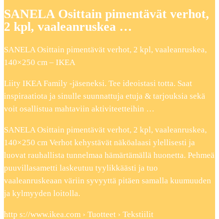
SANELA Osittain pimentävät verhot,
2 kpl, vaaleanruskea …
SANELA Osittain pimentävät verhot, 2 kpl, vaaleanruskea,
140×250 cm – IKEA
Liity IKEA Family -jäseneksi. Tee ideoistasi totta. Saat
inspiraatiota ja sinulle suunnattuja etuja & tarjouksia sekä
voit osallistua mahtaviin aktiviteetteihin …
SANELA Osittain pimentävät verhot, 2 kpl, vaaleanruskea,
140×250 cm Verhot kehystävät näköalaasi ylellisesti ja
luovat rauhallista tunnelmaa hämärtämällä huonetta. Pehmeä
puuvillasametti laskeutuu tyylikkäästi ja tuo
vaaleanruskeaan väriin syvyyttä pitäen samalla kuumuuden
ja kylmyyden loitolla.
http s://www.ikea.com › Tuotteet › Tekstiilit