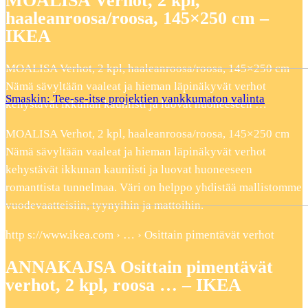
MOALISA Verhot, 2 kpl,
haaleanroosa/roosa, 145×250 cm –
IKEA
MOALISA Verhot, 2 kpl, haaleanroosa/roosa, 145×250 cm
Nämä sävyltään vaaleat ja hieman läpinäkyvät verhot
Smaskin: Tee-se-itse projektien vankkumaton valinta
kehystävät ikkunan kauniisti ja luovat huoneeseen …
MOALISA Verhot, 2 kpl, haaleanroosa/roosa, 145×250 cm
Nämä sävyltään vaaleat ja hieman läpinäkyvät verhot
kehystävät ikkunan kauniisti ja luovat huoneeseen
romanttista tunnelmaa. Väri on helppo yhdistää mallistomme
vuodevaatteisiin, tyynyihin ja mattoihin.
http s://www.ikea.com › … › Osittain pimentävät verhot
ANNAKAJSA Osittain pimentävät
verhot, 2 kpl, roosa … – IKEA