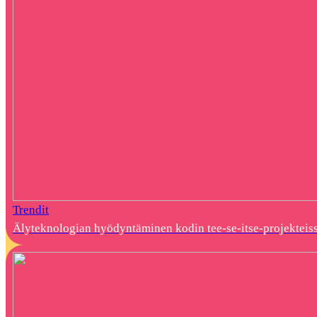
Trendit
Älyteknologian hyödyntäminen kodin tee-se-itse-projekteis