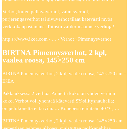
Verhot, kuten pellavaverhot, valmisverhot,
purjerengasverhot tai sivuverhot tilaat kätevästi myös
verkkokaupastamme. Tutustu valikoimaamme verhoja!
http s://www.ikea.com › … › Verhot › Pimennysverhot
BIRTNA Pimennysverhot, 2 kpl,
vaalea roosa, 145×250 cm
BIRTNA Pimennysverhot, 2 kpl, vaalea roosa, 145×250 cm –
IKEA
Pakkauksessa 2 verhoa. Annettu koko on yhden verhon
koko. Verhot voi lyhentää kätevästi SY-silitysnauhalla;
ompelukonetta ei tarvita. … Konepesu enintään 40 °C, …
BIRTNA Pimennysverhot, 2 kpl, vaalea roosa, 145×250 cm
Samettisen pehmeä ulkoasu muistuttaa mokkanahkaa.