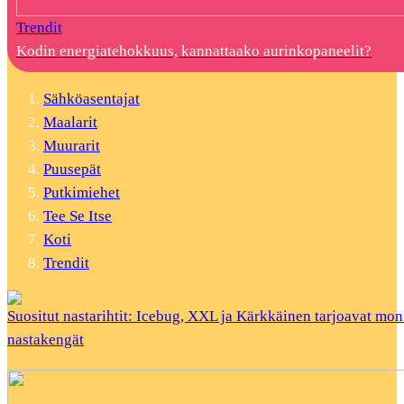
Trendit
Kodin energiatehokkuus, kannattaako aurinkopaneelit?
Sähköasentajat
Maalarit
Muurarit
Puusepät
Putkimiehet
Tee Se Itse
Koti
Trendit
Suositut nastarihtit: Icebug, XXL ja Kärkkäinen tarjoavat mon
nastakengät