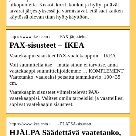
ulkopuolelta. Kiskot, korit, koukut ja hyllyt pitävät
tavarat järjestyksessä ja varmistavat, että saat kaiken
käytössä olevan tilan hyötykäyttöön.
http s://www.ikea.com › … › PAX-järjestelmä
PAX-sisusteet – IKEA
Vaatekaapin sisusteet PAX-vaatekaappiin – IKEA
Voit suunnitella itse – mutta sinun ei tarvitse, anna
vaatekaappi suunnittelijoidemme … KOMPLEMENT
Vaatetanko, vaaleaksi petsattu tammikuvio, 100×35
cm.
Vaatekaapin sisusteet viimeistelevät PAX-
vaatekaappisi. Valitset omiin tarpeisiisi ja vaatteillesi
sopivat vaatekaapin sisusteet.
http s://www.ikea.com › … › PLATSA-sisusteet
HJÄLPA Säädettävä vaatetanko,