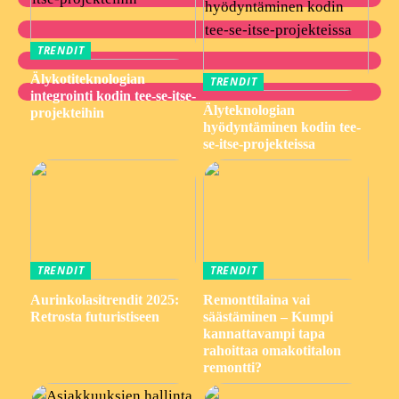
TRENDIT
Älykotiteknologian
TRENDIT
integrointi kodin tee-se-itse-
Älyteknologian
projekteihin
hyödyntäminen kodin tee-
se-itse-projekteissa
TRENDIT
TRENDIT
Aurinkolasitrendit 2025:
Remonttilaina vai
Retrosta futuristiseen
säästäminen – Kumpi
kannattavampi tapa
rahoittaa omakotitalon
remontti?