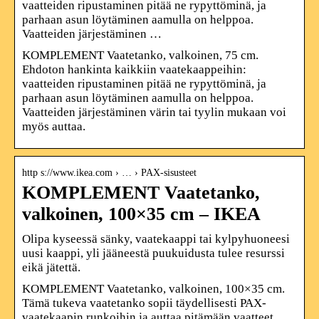
vaatteiden ripustaminen pitää ne rypyttöminä, ja
parhaan asun löytäminen aamulla on helppoa.
Vaatteiden järjestäminen …
KOMPLEMENT Vaatetanko, valkoinen, 75 cm.
Ehdoton hankinta kaikkiin vaatekaappeihin:
vaatteiden ripustaminen pitää ne rypyttöminä, ja
parhaan asun löytäminen aamulla on helppoa.
Vaatteiden järjestäminen värin tai tyylin mukaan voi
myös auttaa.
http s://www.ikea.com › … › PAX-sisusteet
KOMPLEMENT Vaatetanko,
valkoinen, 100×35 cm – IKEA
Olipa kyseessä sänky, vaatekaappi tai kylpyhuoneesi
uusi kaappi, yli jääneestä puukuidusta tulee resurssi
eikä jätettä.
KOMPLEMENT Vaatetanko, valkoinen, 100×35 cm.
Tämä tukeva vaatetanko sopii täydellisesti PAX-
vaatekaapin runkoihin ja auttaa pitämään vaatteet