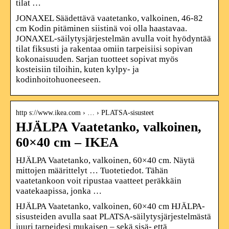
tilat …
JONAXEL Säädettävä vaatetanko, valkoinen, 46-82
cm Kodin pitäminen siistinä voi olla haastavaa.
JONAXEL-säilytysjärjestelmän avulla voit hyödyntää
tilat fiksusti ja rakentaa omiin tarpeisiisi sopivan
kokonaisuuden. Sarjan tuotteet sopivat myös
kosteisiin tiloihin, kuten kylpy- ja
kodinhoitohuoneeseen.
http s://www.ikea.com › … › PLATSA-sisusteet
HJÄLPA Vaatetanko, valkoinen,
60×40 cm – IKEA
HJÄLPA Vaatetanko, valkoinen, 60×40 cm. Näytä
mittojen määrittelyt … Tuotetiedot. Tähän
vaatetankoon voit ripustaa vaatteet peräkkäin
vaatekaapissa, jonka …
HJÄLPA Vaatetanko, valkoinen, 60×40 cm HJÄLPA-
sisusteiden avulla saat PLATSA-säilytysjärjestelmästä
juuri tarpeidesi mukaisen – sekä sisä- että