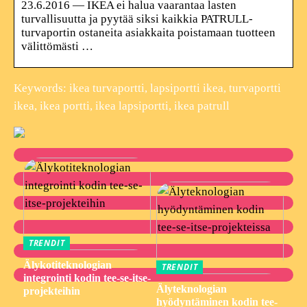
23.6.2016 — IKEA ei halua vaarantaa lasten
turvallisuutta ja pyytää siksi kaikkia PATRULL-
turvaportin ostaneita asiakkaita poistamaan tuotteen
välittömästi …
Keywords: ikea turvaportti, lapsiportti ikea, turvaportti
ikea, ikea portti, ikea lapsiportti, ikea patrull
TRENDIT
Älykotiteknologian
TRENDIT
integrointi kodin tee-se-itse-
Älyteknologian
projekteihin
hyödyntäminen kodin tee-