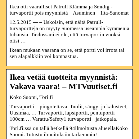
Ikea otti vaaralliset Patrull Klämma ja Smidig -
turvaportit pois myynnistä – Asuminen – Ilta-Sanomat
12.5.2015 — – Uskoisin, että näitä Patrull-
turvaportteja on myyty Suomessa useampia kymmeniä
tuhansia. Tiedossani ei ole, että turvaportin vuoksi
olisi …
Ikean mukaan vaarana on se, että portti voi irrota tai
sen alapalkkiin voi kompastua.
Ikea vetää tuotteita myynnistä:
Vakava vaara! – MTVuutiset.fi
Koko Suomi, Tori.fi
Turvaportti – pingotettava. Tuolit, sängyt ja kalusteet,
Uusimaa, … Turvaportti, lapsiportti, pentuportti
100cm … Varattu/Safety1 turvaportti +jatkopala.
Tori.fi:ssä on tällä hetkellä 94ilmoitusta alueellaKoko
Suomi. Tutustu ilmoituksiin tarkemmin!