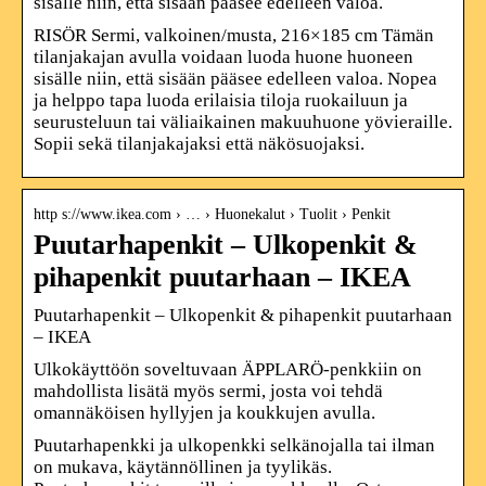
sisälle niin, että sisään pääsee edelleen valoa.
RISÖR Sermi, valkoinen/musta, 216×185 cm Tämän
tilanjakajan avulla voidaan luoda huone huoneen
sisälle niin, että sisään pääsee edelleen valoa. Nopea
ja helppo tapa luoda erilaisia tiloja ruokailuun ja
seurusteluun tai väliaikainen makuuhuone yövieraille.
Sopii sekä tilanjakajaksi että näkösuojaksi.
http s://www.ikea.com › … › Huonekalut › Tuolit › Penkit
Puutarhapenkit – Ulkopenkit &
pihapenkit puutarhaan – IKEA
Puutarhapenkit – Ulkopenkit & pihapenkit puutarhaan
– IKEA
Ulkokäyttöön soveltuvaan ÄPPLARÖ-penkkiin on
mahdollista lisätä myös sermi, josta voi tehdä
omannäköisen hyllyjen ja koukkujen avulla.
Puutarhapenkki ja ulkopenkki selkänojalla tai ilman
on mukava, käytännöllinen ja tyylikäs.