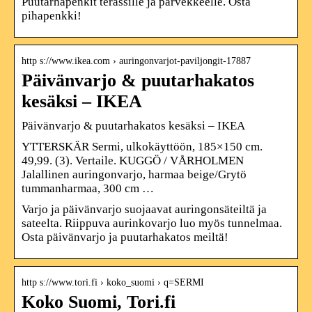
Puutarhapenkit terassille ja parvekkeelle. Osta
pihapenkki!
http s://www.ikea.com › auringonvarjot-paviljongit-17887
Päivänvarjo & puutarhakatos
kesäksi – IKEA
Päivänvarjo & puutarhakatos kesäksi – IKEA
YTTERSKÄR Sermi, ulkokäyttöön, 185×150 cm.
49,99. (3). Vertaile. KUGGÖ / VÅRHOLMEN
Jalallinen auringonvarjo, harmaa beige/Grytö
tummanharmaa, 300 cm …
Varjo ja päivänvarjo suojaavat auringonsäteiltä ja
sateelta. Riippuva aurinkovarjo luo myös tunnelmaa.
Osta päivänvarjo ja puutarhakatos meiltä!
http s://www.tori.fi › koko_suomi › q=SERMI
Koko Suomi, Tori.fi