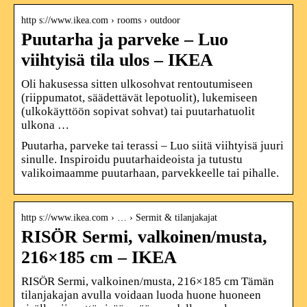
http s://www.ikea.com › rooms › outdoor
Puutarha ja parveke – Luo
viihtyisä tila ulos – IKEA
Oli hakusessa sitten ulkosohvat rentoutumiseen
(riippumatot, säädettävät lepotuolit), lukemiseen
(ulkokäyttöön sopivat sohvat) tai puutarhatuolit
ulkona …
Puutarha, parveke tai terassi – Luo siitä viihtyisä juuri
sinulle. Inspiroidu puutarhaideoista ja tutustu
valikoimaamme puutarhaan, parvekkeelle tai pihalle.
http s://www.ikea.com › … › Sermit & tilanjakajat
RISÖR Sermi, valkoinen/musta,
216×185 cm – IKEA
RISÖR Sermi, valkoinen/musta, 216×185 cm Tämän
tilanjakajan avulla voidaan luoda huone huoneen