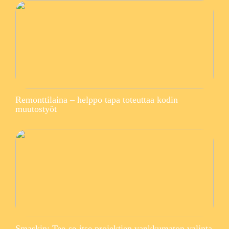
Remonttilaina – helppo tapa toteuttaa kodin
muutostyöt
Smaskin: Tee-se-itse projektien vankkumaton valinta