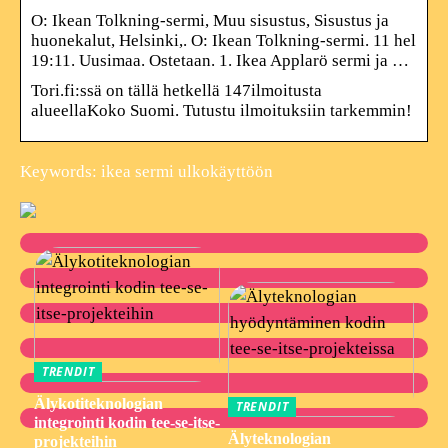
O: Ikean Tolkning-sermi, Muu sisustus, Sisustus ja
huonekalut, Helsinki,. O: Ikean Tolkning-sermi. 11 hel
19:11. Uusimaa. Ostetaan. 1. Ikea Applarö sermi ja …
Tori.fi:ssä on tällä hetkellä 147ilmoitusta
alueellaKoko Suomi. Tutustu ilmoituksiin tarkemmin!
Keywords: ikea sermi ulkokäyttöön
TRENDIT
Älykotiteknologian
TRENDIT
integrointi kodin tee-se-itse-
Älyteknologian
projekteihin