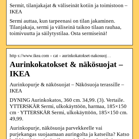
Sermit, tilanjakajat & väliseinät kotiin ja toimistoon –
IKEA
Sermi auttaa, kun tarpeenasi on tilan jakaminen.
Tilanjakaja, sermi ja väliseinä taikoo tilaan rauhaa,
toimivuutta ja säilytystilaa. Osta sermiseinä!
http s://www.ikea.com › cat › aurinkokatokset-nakosuoj…
Aurinkokatokset & näkösuojat –
IKEA
Aurinkopurje & näkösuojat – Näkösuoja terassille –
IKEA
DYNING Aurinkokatos, 360 cm. 34,99. (3). Vertaile.
YTTERSKÄR Sermi, ulkokäyttöön, harmaa, 185×150
cm · YTTERSKÄR Sermi, ulkokäyttöön, 185×150 cm.
49,99.
Aurinkopurje, näkösuoja parvekkeelle vai
purjekangas suojaamaan auringolta ja katseilta? Katso