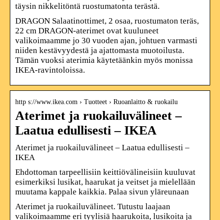
täysin nikkelitöntä ruostumatonta terästä.
DRAGON Salaatinottimet, 2 osaa, ruostumaton teräs,
22 cm DRAGON-aterimet ovat kuuluneet
valikoimaamme jo 30 vuoden ajan, johtuen varmasti
niiden kestävyydestä ja ajattomasta muotoilusta.
Tämän vuoksi aterimia käytetäänkin myös monissa
IKEA-ravintoloissa.
http s://www.ikea.com › Tuotteet › Ruoanlaitto & ruokailu
Aterimet ja ruokailuvälineet –
Laatua edullisesti – IKEA
Aterimet ja ruokailuvälineet – Laatua edullisesti –
IKEA
Ehdottoman tarpeellisiin keittiövälineisiin kuuluvat
esimerkiksi lusikat, haarukat ja veitset ja mielellään
muutama kappale kaikkia. Palaa sivun yläreunaan
Aterimet ja ruokailuvälineet. Tutustu laajaan
valikoimaamme eri tyylisiä haarukoita, lusikoita ja