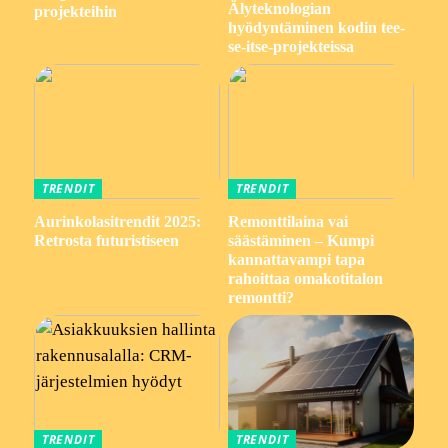
Älyteknologian
projekteihin
hyödyntäminen kodin tee-
se-itse-projekteissa
TRENDIT
TRENDIT
Aurinkolasitrendit 2025:
Remonttilaina vai
Retrosta futuristiseen
säästäminen – Kumpi
kannattavampi tapa
rahoittaa omakotitalon
remontti?
TRENDIT
TRENDIT