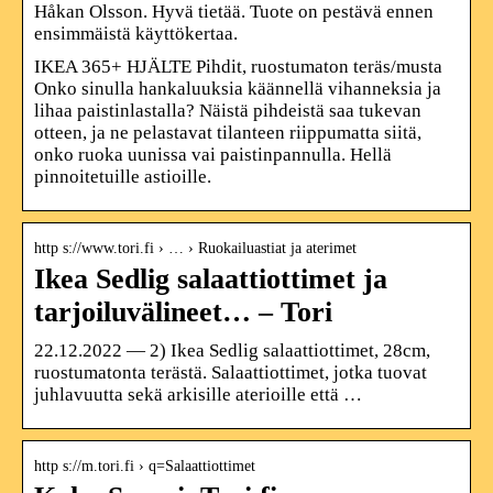
Håkan Olsson. Hyvä tietää. Tuote on pestävä ennen
ensimmäistä käyttökertaa.
IKEA 365+ HJÄLTE Pihdit, ruostumaton teräs/musta
Onko sinulla hankaluuksia käännellä vihanneksia ja
lihaa paistinlastalla? Näistä pihdeistä saa tukevan
otteen, ja ne pelastavat tilanteen riippumatta siitä,
onko ruoka uunissa vai paistinpannulla. Hellä
pinnoitetuille astioille.
http s://www.tori.fi › … › Ruokailuastiat ja aterimet
Ikea Sedlig salaattiottimet ja
tarjoiluvälineet… – Tori
22.12.2022 — 2) Ikea Sedlig salaattiottimet, 28cm,
ruostumatonta terästä. Salaattiottimet, jotka tuovat
juhlavuutta sekä arkisille aterioille että …
http s://m.tori.fi › q=Salaattiottimet