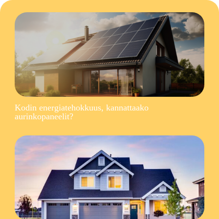
Kodin energiatehokkuus, kannattaako
aurinkopaneelit?