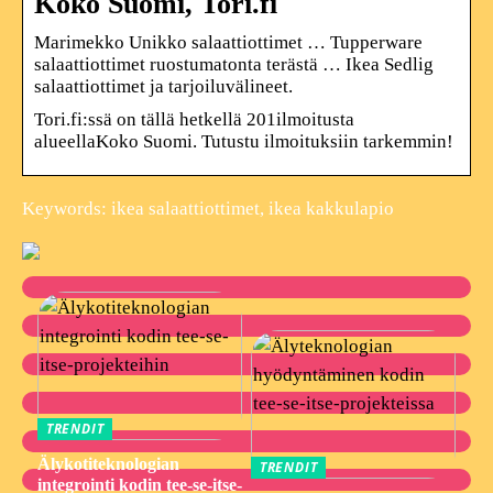
Koko Suomi, Tori.fi
Marimekko Unikko salaattiottimet … Tupperware
salaattiottimet ruostumatonta terästä … Ikea Sedlig
salaattiottimet ja tarjoiluvälineet.
Tori.fi:ssä on tällä hetkellä 201ilmoitusta
alueellaKoko Suomi. Tutustu ilmoituksiin tarkemmin!
Keywords: ikea salaattiottimet, ikea kakkulapio
TRENDIT
Älykotiteknologian
TRENDIT
integrointi kodin tee-se-itse-