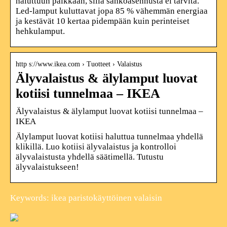
haluttuun paikkaan, sillä sähköasennusta ei tarvita.
Led-lamput kuluttavat jopa 85 % vähemmän energiaa
ja kestävät 10 kertaa pidempään kuin perinteiset
hehkulamput.
http s://www.ikea.com › Tuotteet › Valaistus
Älyvalaistus & älylamput luovat
kotiisi tunnelmaa – IKEA
Älyvalaistus & älylamput luovat kotiisi tunnelmaa –
IKEA
Älylamput luovat kotiisi haluttua tunnelmaa yhdellä
klikillä. Luo kotiisi älyvalaistus ja kontrolloi
älyvalaistusta yhdellä säätimellä. Tutustu
älyvalaistukseen!
Keywords: ikea paristokäyttöinen valaisin