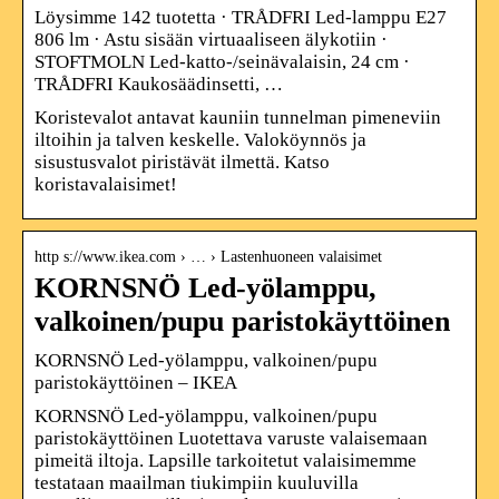
Löysimme 142 tuotetta · TRÅDFRI Led-lamppu E27
806 lm · Astu sisään virtuaaliseen älykotiin ·
STOFTMOLN Led-katto-/seinävalaisin, 24 cm ·
TRÅDFRI Kaukosäädinsetti, …
Koristevalot antavat kauniin tunnelman pimeneviin
iltoihin ja talven keskelle. Valoköynnös ja
sisustusvalot piristävät ilmettä. Katso
koristavalaisimet!
http s://www.ikea.com › … › Lastenhuoneen valaisimet
KORNSNÖ Led-yölamppu,
valkoinen/pupu paristokäyttöinen
KORNSNÖ Led-yölamppu, valkoinen/pupu
paristokäyttöinen – IKEA
KORNSNÖ Led-yölamppu, valkoinen/pupu
paristokäyttöinen Luotettava varuste valaisemaan
pimeitä iltoja. Lapsille tarkoitetut valaisimemme
testataan maailman tiukimpiin kuuluvilla