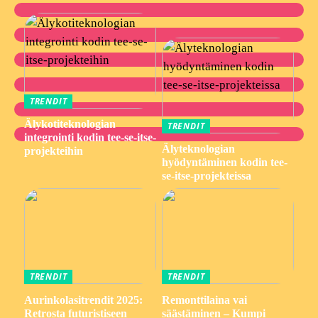
TRENDIT
Älykotiteknologian
TRENDIT
integrointi kodin tee-se-itse-
Älyteknologian
projekteihin
hyödyntäminen kodin tee-
se-itse-projekteissa
TRENDIT
TRENDIT
Aurinkolasitrendit 2025:
Remonttilaina vai
Retrosta futuristiseen
säästäminen – Kumpi