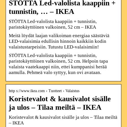
STÖTTA Led-valolista kaappiin +
tunnistin, … – IKEA
STÖTTA Led-valolista kaappiin + tunnistin,
paristokäyttöinen valkoinen, 52 cm – IKEA
Meitä löydät laajan valikoiman energiaa säästäviä
LED-valaisimia edullisin hinnoin kaikkiin kodin
valaistustarpeisiin. Tutustu LED-valaisimiin!
STÖTTA Led-valolista kaappiin + tunnistin,
paristokäyttöinen valkoinen, 52 cm. Helpoin tapa
valaista vaatekaappi niin, ettei kumppanisi herää
aamulla. Pehmeä valo syttyy, kun ovi avataan.
http s://www.ikea.com › Tuotteet › Valaistus
Koristevalot & kausivalot sisälle
ja ulos – Tilaa meiltä – IKEA
Koristevalot & kausivalot sisälle ja ulos – Tilaa meiltä
– IKEA