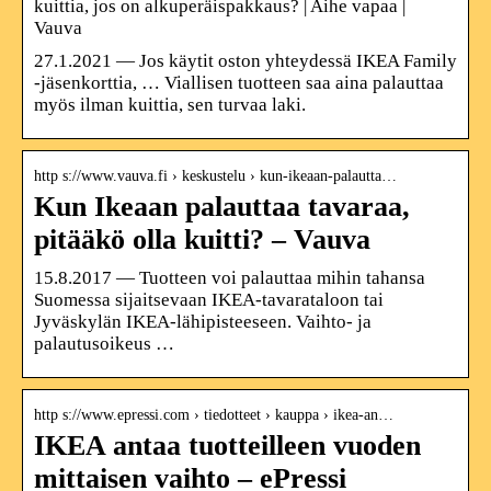
kuittia, jos on alkuperäispakkaus? | Aihe vapaa |
Vauva
27.1.2021 — Jos käytit oston yhteydessä IKEA Family
-jäsenkorttia, … Viallisen tuotteen saa aina palauttaa
myös ilman kuittia, sen turvaa laki.
http s://www.vauva.fi › keskustelu › kun-ikeaan-palautta…
Kun Ikeaan palauttaa tavaraa,
pitääkö olla kuitti? – Vauva
15.8.2017 — Tuotteen voi palauttaa mihin tahansa
Suomessa sijaitsevaan IKEA-tavarataloon tai
Jyväskylän IKEA-lähipisteeseen. Vaihto- ja
palautusoikeus …
http s://www.epressi.com › tiedotteet › kauppa › ikea-an…
IKEA antaa tuotteilleen vuoden
mittaisen vaihto – ePressi