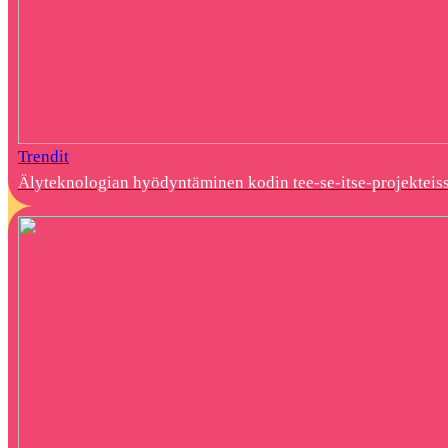
Trendit
Älyteknologian hyödyntäminen kodin tee-se-itse-projekteis