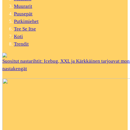
Muurarit
Puusepät
Putkimiehet
Tee Se Itse
Koti
Trendit
Suositut nastarihtit: Icebug, XXL ja Kärkkäinen tarjoavat mon
nastakengät