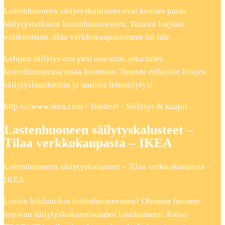
Lastenhuoneen säilytyskalusteet ovat kenties paras
säilytysratkaisu lastenhuoneeseen. Tutustu laajaan
valikoimaan, tilaa verkkokaupastamme tai tule …
Lelujen säilytys osa yksi osa-alue, joka tulee
lastenhuoneessa ottaa huomion. Tutustu erilaisiin lelujen
säilytyslaatikoihin ja uudista lelusäilytys!
http s://www.ikea.com › Tuotteet › Säilytys & kaapit
Lastenhuoneen säilytyskalusteet –
Tilaa verkkokaupasta – IKEA
Lastenhuoneen säilytyskalusteet – Tilaa verkkokaupasta –
IKEA
Lasten lelulaatikot lastenhuoneeseen? Olemme luoneet
sopivan säilytyskokonaisuuden laatikoineen. Katso