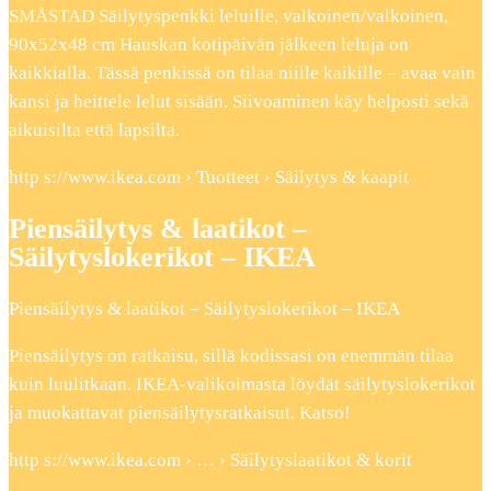
SMÅSTAD Säilytyspenkki leluille, valkoinen/valkoinen,
90x52x48 cm Hauskan kotipäivän jälkeen leluja on
kaikkialla. Tässä penkissä on tilaa niille kaikille – avaa vain
kansi ja heittele lelut sisään. Siivoaminen käy helposti sekä
aikuisilta että lapsilta.
http s://www.ikea.com › Tuotteet › Säilytys & kaapit
Piensäilytys & laatikot –
Säilytyslokerikot – IKEA
Piensäilytys & laatikot – Säilytyslokerikot – IKEA
Piensäilytys on ratkaisu, sillä kodissasi on enemmän tilaa
kuin luulitkaan. IKEA-valikoimasta löydät säilytyslokerikot
ja muokattavat piensäilytysratkaisut. Katso!
http s://www.ikea.com › … › Säilytyslaatikot & korit