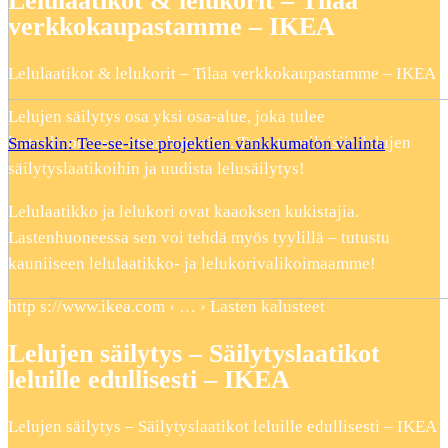
Lelulaatikot & lelukorit – Tilaa
verkkokaupastamme – IKEA
Lelulaatikot & lelukorit – Tilaa verkkokaupastamme – IKEA
Lelujen säilytys osa yksi osa-alue, joka tulee
lastenhuoneessa ottaa huomion. Tutustu erilaisiin lelujen
Smaskin: Tee-se-itse projektien vankkumaton valinta
säilytyslaatikoihin ja uudista lelusäilytys!
Lelulaatikko ja lelukori ovat kaaoksen kukistajia.
Lastenhuoneessa sen voi tehdä myös tyylillä – tutustu
kauniiseen lelulaatikko- ja lelukorivalikoimaamme!
http s://www.ikea.com › … › Lasten kalusteet
Lelujen säilytys – Säilytyslaatikot
leluille edullisesti – IKEA
Lelujen säilytys – Säilytyslaatikot leluille edullisesti – IKEA