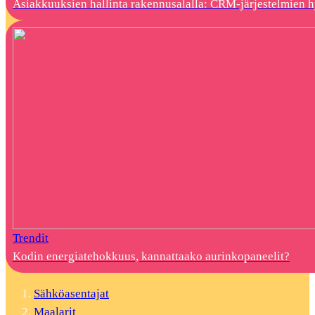
Asiakkuuksien hallinta rakennusalalla: CRM-järjestelmien 
Trendit
Kodin energiatehokkuus, kannattaako aurinkopaneelit?
Sähköasentajat
Maalarit