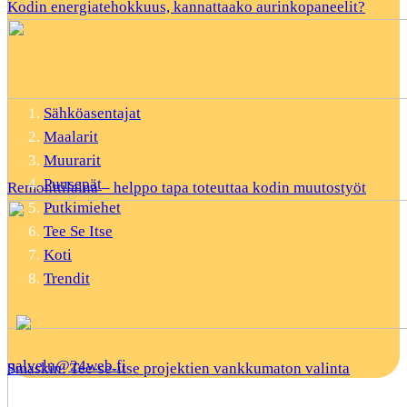
Kodin energiatehokkuus, kannattaako aurinkopaneelit?
Sähköasentajat
Maalarit
Muurarit
Puusepät
Remonttilaina – helppo tapa toteuttaa kodin muutostyöt
Putkimiehet
Tee Se Itse
Koti
Trendit
palvelu@24web.fi
Smaskin: Tee-se-itse projektien vankkumaton valinta