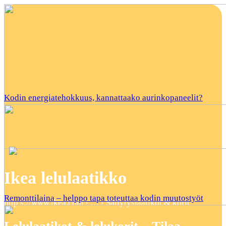
Kodin energiatehokkuus, kannattaako aurinkopaneelit?
Ikea lelulaatikko
Remonttilaina – helppo tapa toteuttaa kodin muutostyöt
http s://www.ikea.com › … › Säilytyslaatikot & korit