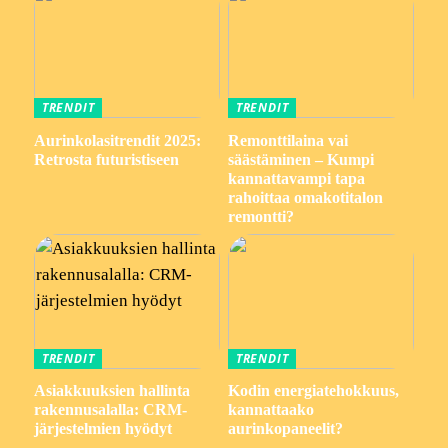
TRENDIT
TRENDIT
Aurinkolasitrendit 2025:
Remonttilaina vai
Retrosta futuristiseen
säästäminen – Kumpi
kannattavampi tapa
rahoittaa omakotitalon
remontti?
TRENDIT
TRENDIT
Asiakkuuksien hallinta
Kodin energiatehokkuus,
rakennusalalla: CRM-
kannattaako
järjestelmien hyödyt
aurinkopaneelit?