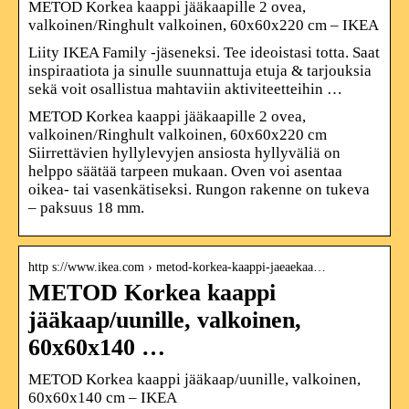
METOD Korkea kaappi jääkaapille 2 ovea,
valkoinen/Ringhult valkoinen, 60x60x220 cm – IKEA
Liity IKEA Family -jäseneksi. Tee ideoistasi totta. Saat
inspiraatiota ja sinulle suunnattuja etuja & tarjouksia
sekä voit osallistua mahtaviin aktiviteetteihin …
METOD Korkea kaappi jääkaapille 2 ovea,
valkoinen/Ringhult valkoinen, 60x60x220 cm
Siirrettävien hyllylevyjen ansiosta hyllyväliä on
helppo säätää tarpeen mukaan. Oven voi asentaa
oikea- tai vasenkätiseksi. Rungon rakenne on tukeva
– paksuus 18 mm.
http s://www.ikea.com › metod-korkea-kaappi-jaeaekaa…
METOD Korkea kaappi
jääkaap/uunille, valkoinen,
60x60x140 …
METOD Korkea kaappi jääkaap/uunille, valkoinen,
60x60x140 cm – IKEA