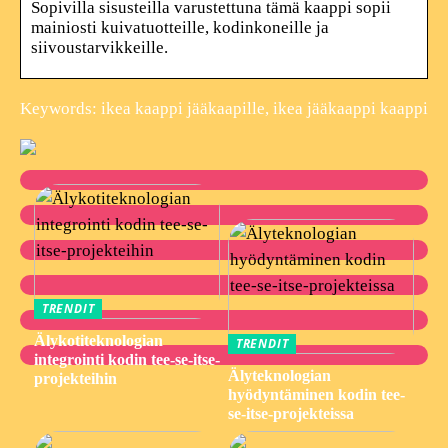
Sopivilla sisusteilla varustettuna tämä kaappi sopii
mainiosti kuivatuotteille, kodinkoneille ja
siivoustarvikkeille.
Keywords: ikea kaappi jääkaapille, ikea jääkaappi kaappi
TRENDIT
Älykotiteknologian
TRENDIT
integrointi kodin tee-se-itse-
Älyteknologian
projekteihin
hyödyntäminen kodin tee-
se-itse-projekteissa