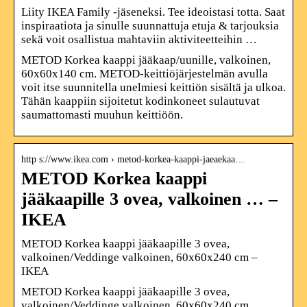
Liity IKEA Family -jäseneksi. Tee ideoistasi totta. Saat
inspiraatiota ja sinulle suunnattuja etuja & tarjouksia
sekä voit osallistua mahtaviin aktiviteetteihin …
METOD Korkea kaappi jääkaap/uunille, valkoinen,
60x60x140 cm. METOD-keittiöjärjestelmän avulla
voit itse suunnitella unelmiesi keittiön sisältä ja ulkoa.
Tähän kaappiin sijoitetut kodinkoneet sulautuvat
saumattomasti muuhun keittiöön.
http s://www.ikea.com › metod-korkea-kaappi-jaeaekaa…
METOD Korkea kaappi
jääkaapille 3 ovea, valkoinen … –
IKEA
METOD Korkea kaappi jääkaapille 3 ovea,
valkoinen/Veddinge valkoinen, 60x60x240 cm –
IKEA
METOD Korkea kaappi jääkaapille 3 ovea,
valkoinen/Veddinge valkoinen, 60x60x240 cm