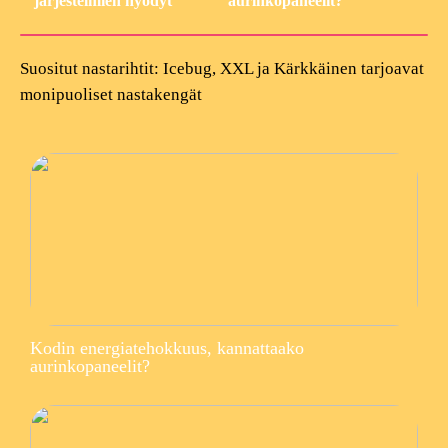
järjestelmien hyödyt
aurinkopaneelit?
Suositut nastarihtit: Icebug, XXL ja Kärkkäinen tarjoavat
monipuoliset nastakengät
Kodin energiatehokkuus, kannattaako
aurinkopaneelit?