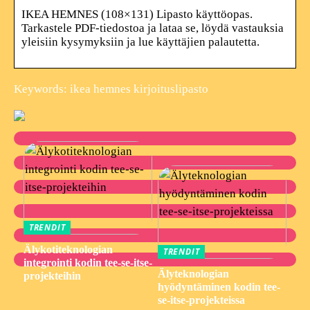
IKEA HEMNES (108×131) Lipasto käyttöopas.
Tarkastele PDF-tiedostoa ja lataa se, löydä vastauksia
yleisiin kysymyksiin ja lue käyttäjien palautetta.
Keywords: ikea hemnes kirjoituslipasto
TRENDIT
Älykotiteknologian
TRENDIT
integrointi kodin tee-se-itse-
Älyteknologian
projekteihin
hyödyntäminen kodin tee-
se-itse-projekteissa