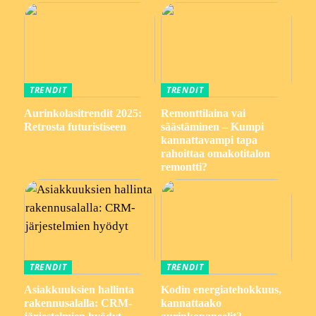
TRENDIT
TRENDIT
Aurinkolasitrendit 2025:
Remonttilaina vai
Retrosta futuristiseen
säästäminen – Kumpi
kannattavampi tapa
rahoittaa omakotitalon
remontti?
TRENDIT
TRENDIT
Asiakkuuksien hallinta
Kodin energiatehokkuus,
rakennusalalla: CRM-
kannattaako