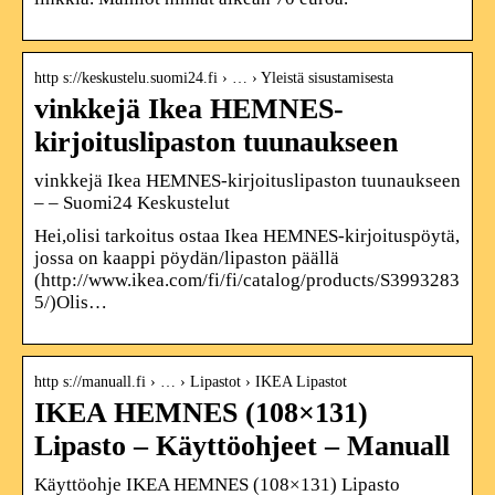
http s://keskustelu.suomi24.fi › … › Yleistä sisustamisesta
vinkkejä Ikea HEMNES-
kirjoituslipaston tuunaukseen
vinkkejä Ikea HEMNES-kirjoituslipaston tuunaukseen
– – Suomi24 Keskustelut
Hei,olisi tarkoitus ostaa Ikea HEMNES-kirjoituspöytä,
jossa on kaappi pöydän/lipaston päällä
(http://www.ikea.com/fi/fi/catalog/products/S3993283
5/)Olis…
http s://manuall.fi › … › Lipastot › IKEA Lipastot
IKEA HEMNES (108×131)
Lipasto – Käyttöohjeet – Manuall
Käyttöohje IKEA HEMNES (108×131) Lipasto