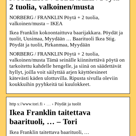
2 tuolia, valkoinen/musta
NORBERG / FRANKLIN Pöytä + 2 tuolia,
valkoinen/musta – IKEA
Ikea Franklin kokoontaittuva baarijakkara. Pöydät ja
tuolit, Uusimaa, Myydään … Baarituoli Ikea Stig.
Pöydät ja tuolit, Pirkanmaa, Myydään
NORBERG / FRANKLIN Pöytä + 2 tuolia,
valkoinen/musta Tämä seinälle kiinnitettävä pöytä on
tarkoitettu kahdelle hengelle, ja siinä on säädettävät
hyllyt, joilla voit säilyttää arjen käyttöesineet
kätevästi käden ulottuvilla. Ripusta sivulla oleviin
koukkuihin pyyhkeitä tai kuulokkeet.
http s://www.tori.fi › … › Pöydät ja tuolit
Ikea Franklin taitettava
baarituoli, … – Tori
Ikea Franklin taitettava baarituoli, …