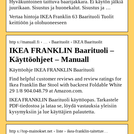
Hyväkuntoinen taittuva baarijakkara. Ei käytön jälkiä
juurikaan. Sisustus ja huonekalut. Sisustus ja …
Vertaa hintoja IKEA Franklin 63 Baarituoli Tuolit
keittiöön ja olohuoneeseen
http s://manuall.fi › … › Baarituolit › IKEA Baarituolit
IKEA FRANKLIN Baarituoli –
Käyttöohjeet – Manuall
Käyttöohje IKEA FRANKLIN Baarituoli
Find helpful customer reviews and review ratings for
Ikea Franklin Bar Stool with backrest Foldable White
29 1/8 904.048.79 at Amazon.com.
IKEA FRANKLIN Baarituoli käyttöopas. Tarkastele
PDF-tiedostoa ja lataa se, löydä vastauksia yleisiin
kysymyksiin ja lue käyttäjien palautetta.
http s://top-mainokset.net › liste › ikea-franklin-taitettav…