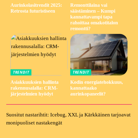
Aurinkolasitrendit 2025:
Remonttilaina vai
Retrosta futuristiseen
säästäminen – Kumpi
kannattavampi tapa
rahoittaa omakotitalon
remontti?
TRENDIT
TRENDIT
Asiakkuuksien hallinta
Kodin energiatehokkuus,
rakennusalalla: CRM-
kannattaako
järjestelmien hyödyt
aurinkopaneelit?
Suositut nastarihtit: Icebug, XXL ja Kärkkäinen tarjoavat
monipuoliset nastakengät