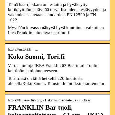
Tämä baarijakkara on testattu ja hyväksytty
kotikäyttöön ja täyttää turvallisuuden, kestävyyden ja
vakauden asetetaan standardeja EN 12520 ja EN
1022.
Myydään kuvassa näkyvä hyvä kuntoinen valkoinen
Ikea Franklin taitettava baarituoli.
http s://m.tori.fi › …
Koko Suomi, Tori.fi
Vertaa hintoja IKEA Franklin 63 Baarituoli Tuolit
keittiöön ja olohuoneeseen.
Tori.fi:ssä on tällä hetkellä 220ilmoitusta
alueellaKoko Suomi. Tutustu ilmoituksiin tarkemmin!
http s://fi.ikea-club.org › Hakemisto arvostelua › ruokasali
FRANKLIN Bar tuoli,