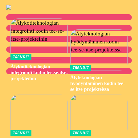
TRENDIT
Älykotiteknologian
TRENDIT
integrointi kodin tee-se-itse-
Älyteknologian
projekteihin
hyödyntäminen kodin tee-
se-itse-projekteissa
TRENDIT
TRENDIT