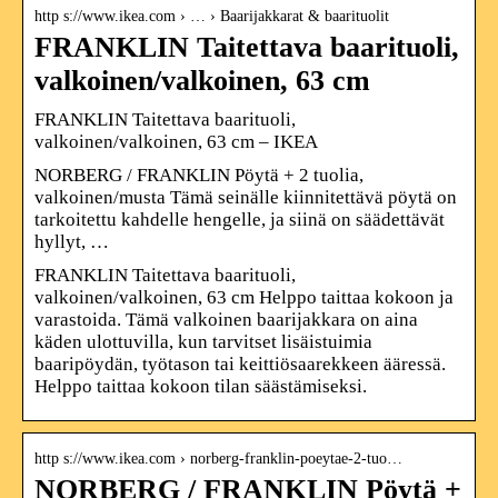
http s://www.ikea.com › … › Baarijakkarat & baarituolit
FRANKLIN Taitettava baarituoli,
valkoinen/valkoinen, 63 cm
FRANKLIN Taitettava baarituoli,
valkoinen/valkoinen, 63 cm – IKEA
NORBERG / FRANKLIN Pöytä + 2 tuolia,
valkoinen/musta Tämä seinälle kiinnitettävä pöytä on
tarkoitettu kahdelle hengelle, ja siinä on säädettävät
hyllyt, …
FRANKLIN Taitettava baarituoli,
valkoinen/valkoinen, 63 cm Helppo taittaa kokoon ja
varastoida. Tämä valkoinen baarijakkara on aina
käden ulottuvilla, kun tarvitset lisäistuimia
baaripöydän, työtason tai keittiösaarekkeen ääressä.
Helppo taittaa kokoon tilan säästämiseksi.
http s://www.ikea.com › norberg-franklin-poeytae-2-tuo…
NORBERG / FRANKLIN Pöytä +