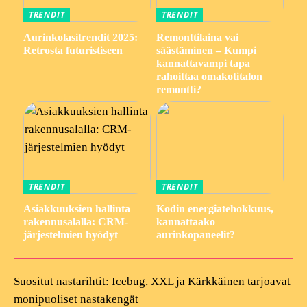
TRENDIT
TRENDIT
Aurinkolasitrendit 2025:
Remonttilaina vai
Retrosta futuristiseen
säästäminen – Kumpi
kannattavampi tapa
rahoittaa omakotitalon
remontti?
TRENDIT
TRENDIT
Asiakkuuksien hallinta
Kodin energiatehokkuus,
rakennusalalla: CRM-
kannattaako
järjestelmien hyödyt
aurinkopaneelit?
Suositut nastarihtit: Icebug, XXL ja Kärkkäinen tarjoavat
monipuoliset nastakengät