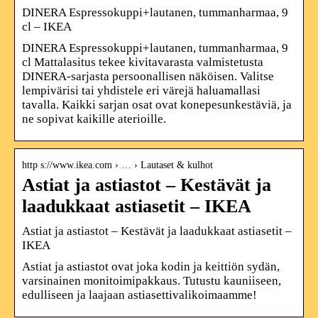
DINERA Espressokuppi+lautanen, tummanharmaa, 9
cl – IKEA
DINERA Espressokuppi+lautanen, tummanharmaa, 9
cl Mattalasitus tekee kivitavarasta valmistetusta
DINERA-sarjasta persoonallisen näköisen. Valitse
lempivärisi tai yhdistele eri värejä haluamallasi
tavalla. Kaikki sarjan osat ovat konepesunkestäviä, ja
ne sopivat kaikille aterioille.
http s://www.ikea.com › … › Lautaset & kulhot
Astiat ja astiastot – Kestävät ja
laadukkaat astiasetit – IKEA
Astiat ja astiastot – Kestävät ja laadukkaat astiasetit –
IKEA
Astiat ja astiastot ovat joka kodin ja keittiön sydän,
varsinainen monitoimipakkaus. Tutustu kauniiseen,
edulliseen ja laajaan astiasettivalikoimaamme!