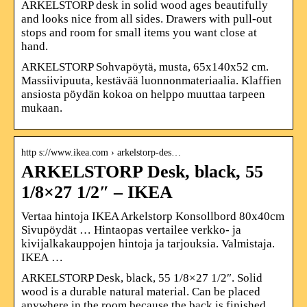
ARKELSTORP desk in solid wood ages beautifully
and looks nice from all sides. Drawers with pull-out
stops and room for small items you want close at
hand.
ARKELSTORP Sohvapöytä, musta, 65x140x52 cm.
Massiivipuuta, kestävää luonnonmateriaalia. Klaffien
ansiosta pöydän kokoa on helppo muuttaa tarpeen
mukaan.
http s://www.ikea.com › arkelstorp-des…
ARKELSTORP Desk, black, 55
1/8×27 1/2″ – IKEA
Vertaa hintoja IKEA Arkelstorp Konsollbord 80x40cm
Sivupöydät … Hintaopas vertailee verkko- ja
kivijalkakauppojen hintoja ja tarjouksia. Valmistaja.
IKEA …
ARKELSTORP Desk, black, 55 1/8×27 1/2″. Solid
wood is a durable natural material. Can be placed
anywhere in the room because the back is finished.