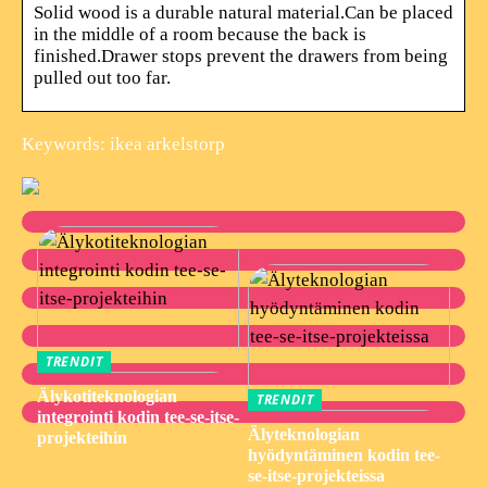
Solid wood is a durable natural material.Can be placed
in the middle of a room because the back is
finished.Drawer stops prevent the drawers from being
pulled out too far.
Keywords: ikea arkelstorp
TRENDIT
Älykotiteknologian
TRENDIT
integrointi kodin tee-se-itse-
Älyteknologian
projekteihin
hyödyntäminen kodin tee-
se-itse-projekteissa