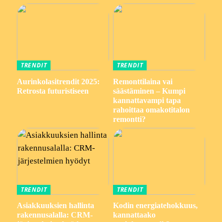
TRENDIT
TRENDIT
Aurinkolasitrendit 2025:
Remonttilaina vai
Retrosta futuristiseen
säästäminen – Kumpi
kannattavampi tapa
rahoittaa omakotitalon
remontti?
TRENDIT
TRENDIT
Asiakkuuksien hallinta
Kodin energiatehokkuus,
rakennusalalla: CRM-
kannattaako