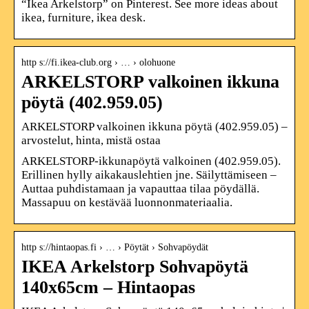
“Ikea Arkelstorp” on Pinterest. See more ideas about
ikea, furniture, ikea desk.
http s://fi.ikea-club.org › … › olohuone
ARKELSTORP valkoinen ikkuna
pöytä (402.959.05)
ARKELSTORP valkoinen ikkuna pöytä (402.959.05) –
arvostelut, hinta, mistä ostaa
ARKELSTORP-ikkunapöytä valkoinen (402.959.05).
Erillinen hylly aikakauslehtien jne. Säilyttämiseen –
Auttaa puhdistamaan ja vapauttaa tilaa pöydällä.
Massapuu on kestävää luonnonmateriaalia.
http s://hintaopas.fi › … › Pöytät › Sohvapöydät
IKEA Arkelstorp Sohvapöytä
140x65cm – Hintaopas