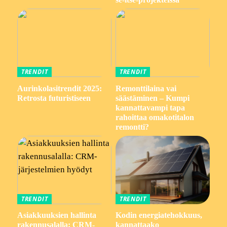
TRENDIT
TRENDIT
Aurinkolasitrendit 2025:
Remonttilaina vai
Retrosta futuristiseen
säästäminen – Kumpi
kannattavampi tapa
rahoittaa omakotitalon
remontti?
TRENDIT
TRENDIT
Asiakkuuksien hallinta
Kodin energiatehokkuus,
rakennusalalla: CRM-
kannattaako