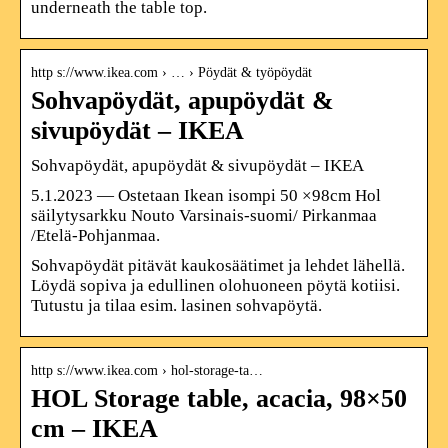
underneath the table top.
http s://www.ikea.com › … › Pöydät & työpöydät
Sohvapöydät, apupöydät &
sivupöydät – IKEA
Sohvapöydät, apupöydät & sivupöydät – IKEA
5.1.2023 — Ostetaan Ikean isompi 50 ×98cm Hol
säilytysarkku Nouto Varsinais-suomi/ Pirkanmaa
/Etelä-Pohjanmaa.
Sohvapöydät pitävät kaukosäätimet ja lehdet lähellä.
Löydä sopiva ja edullinen olohuoneen pöytä kotiisi.
Tutustu ja tilaa esim. lasinen sohvapöytä.
http s://www.ikea.com › hol-storage-ta…
HOL Storage table, acacia, 98×50
cm – IKEA