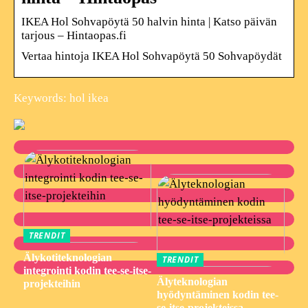
IKEA Hol Sohvapöytä 50 halvin hinta | Katso päivän
tarjous – Hintaopas.fi
Vertaa hintoja IKEA Hol Sohvapöytä 50 Sohvapöydät
Keywords: hol ikea
TRENDIT
Älykotiteknologian
TRENDIT
integrointi kodin tee-se-itse-
Älyteknologian
projekteihin
hyödyntäminen kodin tee-
se-itse-projekteissa