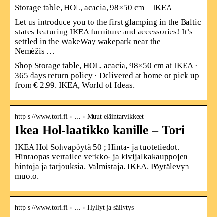
Storage table, HOL, acacia, 98×50 cm – IKEA
Let us introduce you to the first glamping in the Baltic
states featuring IKEA furniture and accessories! It’s
settled in the WakeWay wakepark near the
Nemėžis …
Shop Storage table, HOL, acacia, 98×50 cm at IKEA ·
365 days return policy · Delivered at home or pick up
from € 2.99. IKEA, World of Ideas.
http s://www.tori.fi › … › Muut eläintarvikkeet
Ikea Hol-laatikko kanille – Tori
IKEA Hol Sohvapöytä 50 ; Hinta- ja tuotetiedot.
Hintaopas vertailee verkko- ja kivijalkakauppojen
hintoja ja tarjouksia. Valmistaja. IKEA. Pöytälevyn
muoto.
http s://www.tori.fi › … › Hyllyt ja säilytys