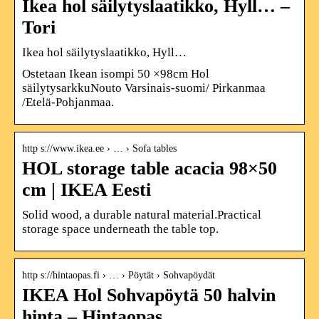
Ikea hol säilytyslaatikko, Hyll… –
Tori
Ikea hol säilytyslaatikko, Hyll…
Ostetaan Ikean isompi 50 ×98cm Hol
säilytysarkkuNouto Varsinais-suomi/ Pirkanmaa
/Etelä-Pohjanmaa.
http s://www.ikea.ee › … › Sofa tables
HOL storage table acacia 98×50
cm | IKEA Eesti
Solid wood, a durable natural material.Practical
storage space underneath the table top.
http s://hintaopas.fi › … › Pöytät › Sohvapöydät
IKEA Hol Sohvapöytä 50 halvin
hinta – Hintaopas