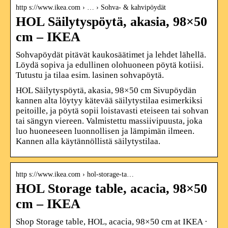
http s://www.ikea.com › … › Sohva- & kahvipöydät
HOL Säilytyspöytä, akasia, 98×50
cm – IKEA
Sohvapöydät pitävät kaukosäätimet ja lehdet lähellä.
Löydä sopiva ja edullinen olohuoneen pöytä kotiisi.
Tutustu ja tilaa esim. lasinen sohvapöytä.
HOL Säilytyspöytä, akasia, 98×50 cm Sivupöydän
kannen alta löytyy kätevää säilytystilaa esimerkiksi
peitoille, ja pöytä sopii loistavasti eteiseen tai sohvan
tai sängyn viereen. Valmistettu massiivipuusta, joka
luo huoneeseen luonnollisen ja lämpimän ilmeen.
Kannen alla käytännöllistä säilytystilaa.
http s://www.ikea.com › hol-storage-ta…
HOL Storage table, acacia, 98×50
cm – IKEA
Shop Storage table, HOL, acacia, 98×50 cm at IKEA ·