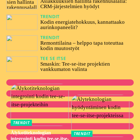
Asiakkuuksien hallinta rakennusalalla:
CRM-järjestelmien hyödyt
TRENDIT
05/12/2024
Kodin energiatehokkuus, kannattaako
aurinkopaneelit?
TRENDIT
26/10/2023
Remonttilaina – helppo tapa toteuttaa
kodin muutostyöt
TEE SE ITSE
27/07/2023
Smaskin: Tee-se-itse projektien
vankkumaton valinta
TRENDIT
Älykotiteknologian
TRENDIT
integrointi kodin tee-se-itse-