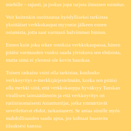
miehille – rajusti, ja joskus jopa tarjota ilmainen toimitus.
Voit kuitenkin osoittautua hyödylliseksi tarkistaa
yksittäiset verkkokaupat myynnin jälkeen ennen
ostamista, jotta saat varmasti halvimman hinnan.
Ennen kuin joku tekee ostoksia verkkokaupassa, hänen
pitäisi varmuuden vuoksi saada yleiskuva sen ehdoista,
mutta tämä ei yleensä ole kovin hauskaa.
Toinen ratkaisu voisi olla tarkistaa, kuuluuko
verkkoyritys e-merkkijärjestelmään, koska sen pitäisi
olla merkki siitä, että verkkokauppa hyväksyy Tanskan
virallisen lainsäädännön ja että verkkoyritys on
rutiininomaisesti Asiantuntijat, jotka ymmärtävät
sovellettavat ehdot, tarkastaneet. Se antaa sinulle myös
mahdollisuuden saada apua, jos kohtaat haasteita
tilauksesi kanssa.