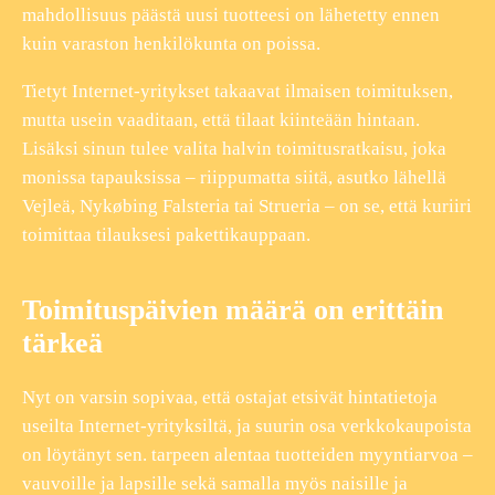
mahdollisuus päästä uusi tuotteesi on lähetetty ennen
kuin varaston henkilökunta on poissa.
Tietyt Internet-yritykset takaavat ilmaisen toimituksen,
mutta usein vaaditaan, että tilaat kiinteään hintaan.
Lisäksi sinun tulee valita halvin toimitusratkaisu, joka
monissa tapauksissa – riippumatta siitä, asutko lähellä
Vejleä, Nykøbing Falsteria tai Strueria – on se, että kuriiri
toimittaa tilauksesi pakettikauppaan.
Toimituspäivien määrä on erittäin
tärkeä
Nyt on varsin sopivaa, että ostajat etsivät hintatietoja
useilta Internet-yrityksiltä, ja suurin osa verkkokaupoista
on löytänyt sen. tarpeen alentaa tuotteiden myyntiarvoa –
vauvoille ja lapsille sekä samalla myös naisille ja