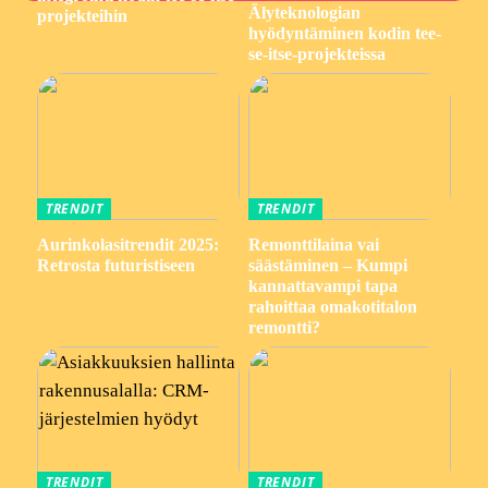
Älyteknologian
projekteihin
hyödyntäminen kodin tee-
se-itse-projekteissa
TRENDIT
TRENDIT
Aurinkolasitrendit 2025:
Remonttilaina vai
Retrosta futuristiseen
säästäminen – Kumpi
kannattavampi tapa
rahoittaa omakotitalon
remontti?
TRENDIT
TRENDIT