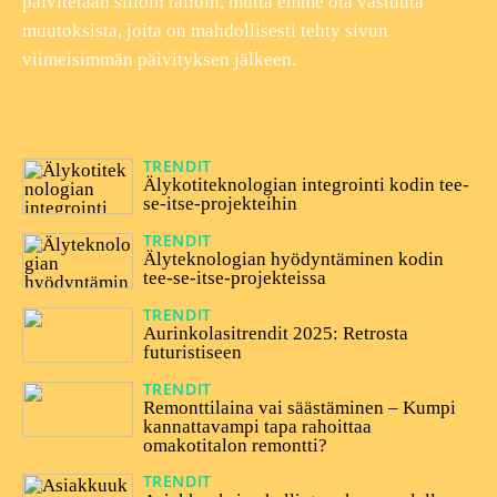
päivitetään silloin tällöin, mutta emme ota vastuuta
muutoksista, joita on mahdollisesti tehty sivun
viimeisimmän päivityksen jälkeen.
TRENDIT
18/12/2025
Älykotiteknologian integrointi kodin tee-
se-itse-projekteihin
TRENDIT
08/12/2025
Älyteknologian hyödyntäminen kodin
tee-se-itse-projekteissa
TRENDIT
06/05/2025
Aurinkolasitrendit 2025: Retrosta
futuristiseen
TRENDIT
25/02/2025
Remonttilaina vai säästäminen – Kumpi
kannattavampi tapa rahoittaa
omakotitalon remontti?
TRENDIT
03/01/2025