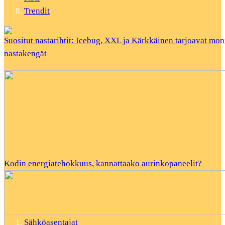
Trendit
Suositut nastarihtit: Icebug, XXL ja Kärkkäinen tarjoavat mon
nastakengät
Kodin energiatehokkuus, kannattaako aurinkopaneelit?
Sähköasentajat