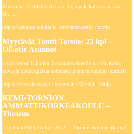
Kiviranta, 175 000 €, 70.5 m². 3h, tupak, kph / s / wc, wc,
vh, …
http s://asunnot.oikotie.fi › myytavat-tontit › tornio
Myytävät Tontit Tornio: 23 kpl –
Oikotie Asunnot
Löydä omasi Oikotien 23 tontista alueella Tornio. Katso
kuvat ja tiedot upeista kohteista ja tutustu unelma-tontiisi!
http s://www.theseus.fi › bitstream › Ylivallo_Maiju
KEMI-TORNION
AMMATTIKORKEAKOULU –
Theseus
kirjoittanut M Ylivallo · 2012 — Tornion asuntomarkkinat