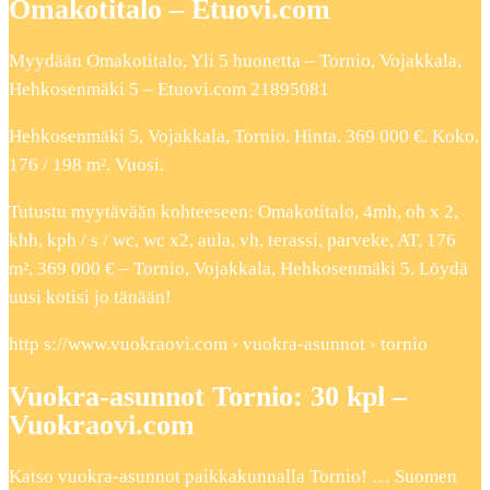
Omakotitalo – Etuovi.com
Myydään Omakotitalo, Yli 5 huonetta – Tornio, Vojakkala,
Hehkosenmäki 5 – Etuovi.com 21895081
Hehkosenmäki 5, Vojakkala, Tornio. Hinta. 369 000 €. Koko.
176 / 198 m². Vuosi.
Tutustu myytävään kohteeseen: Omakotitalo, 4mh, oh x 2,
khh, kph / s / wc, wc x2, aula, vh, terassi, parveke, AT, 176
m², 369 000 € – Tornio, Vojakkala, Hehkosenmäki 5. Löydä
uusi kotisi jo tänään!
http s://www.vuokraovi.com › vuokra-asunnot › tornio
Vuokra-asunnot Tornio: 30 kpl –
Vuokraovi.com
Katso vuokra-asunnot paikkakunnalla Tornio! … Suomen