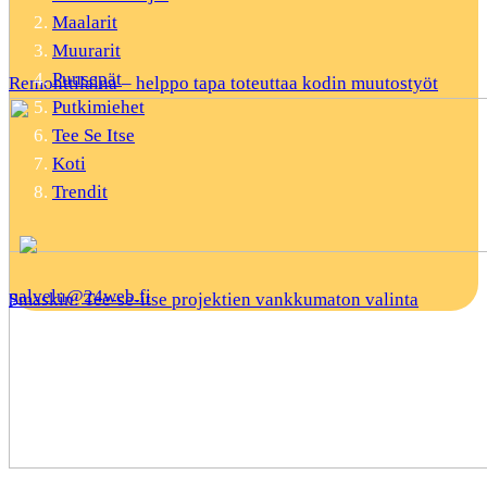
Maalarit
Muurarit
Puusepät
Remonttilaina – helppo tapa toteuttaa kodin muutostyöt
Putkimiehet
Tee Se Itse
Koti
Trendit
palvelu@24web.fi
Smaskin: Tee-se-itse projektien vankkumaton valinta