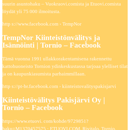
suurin asuntohaku – Vuokraovi.comista ja Etuovi.comista
löydät yli 75 000 ilmoitusta.
http s://www.facebook.com › TempNor
TempNor Kiinteistönvälitys ja
Isännöinti | Tornio – Facebook
Tämä vuonna 1991 ullakkorakentamisena rakennettu
kattohuoneisto Tornion ydinkeskustassa tarjoaa ylelliset tilat
ja on kaupunkiasumista parhaimmillaan.
http s://pt-br.facebook.com › kiinteistovalityspakisjarvi
Kiinteistövälitys Pakisjärvi Oy |
Tornio – Facebook
https://www.etuovi. com/kohde/9729851?
haku=M1370457575 · ETUOVI.COM. Rivitalo, Tornio,