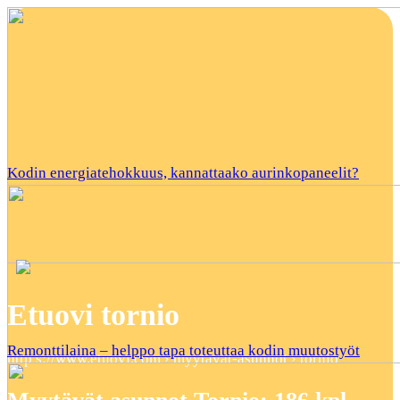
Kodin energiatehokkuus, kannattaako aurinkopaneelit?
Etuovi tornio
Remonttilaina – helppo tapa toteuttaa kodin muutostyöt
http s://www.etuovi.com › myytavat-asunnot › tornio