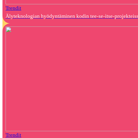
Trendit
Älyteknologian hyödyntäminen kodin tee-se-itse-projekteis
Trendit