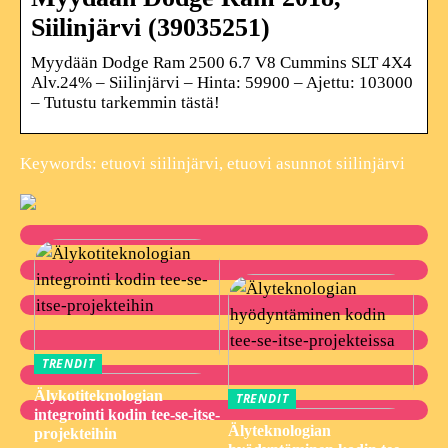
Siilinjärvi (39035251)
Myydään Dodge Ram 2500 6.7 V8 Cummins SLT 4X4
Alv.24% – Siilinjärvi – Hinta: 59900 – Ajettu: 103000
– Tutustu tarkemmin tästä!
Keywords: etuovi siilinjärvi, etuovi asunnot siilinjärvi
TRENDIT
Älykotiteknologian
TRENDIT
integrointi kodin tee-se-itse-
Älyteknologian
projekteihin