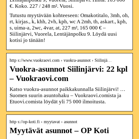
€. Koko. 227 / 248 m². Vuosi.
Tutustu myytävään kohteeseen: Omakotitalo, 3mh, oh,
rt, kirjas., k, khh, 2vh, kph, wc A 2mh, th, askart., kph,
s, uima-a, 2wc, 4var, at, 227 m², 165 000 € –
Siilinjärvi, Vuorela, Lentäjänpolku 9. Löydä uusi
kotisi jo tänään!
http s://www.vuokraovi.com › vuokra-asunnot › Siilinjä…
Vuokra-asunnot Siilinjärvi: 22 kpl
– Vuokraovi.com
Katso vuokra-asunnot paikkakunnalla Siilinjärvi! …
Suomen suurin asuntohaku – Vuokraovi.comista ja
Etuovi.comista löydät yli 75 000 ilmoitusta.
http s://op-koti.fi › myytavat › asunnot
Myytävät asunnot – OP Koti