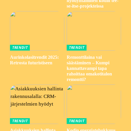
hyödyntäminen kodin tee-
se-itse-projekteissa
TRENDIT
TRENDIT
Aurinkolasitrendit 2025:
Remonttilaina vai
Retrosta futuristiseen
säästäminen – Kumpi
kannattavampi tapa
rahoittaa omakotitalon
remontti?
TRENDIT
TRENDIT
Asiakkuuksien hallinta
Kodin energiatehokkuus,