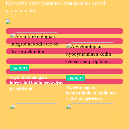
Keywords: etuovi parainen loma-asunnot, etuovi
parainen mökki
TRENDIT
Älykotiteknologian
TRENDIT
integrointi kodin tee-se-itse-
Älyteknologian
projekteihin
hyödyntäminen kodin tee-
se-itse-projekteissa