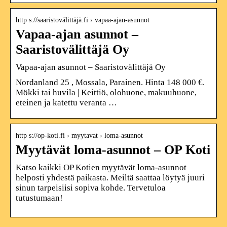
http s://saaristovälittäjä.fi › vapaa-ajan-asunnot
Vapaa-ajan asunnot –
Saaristovälittäjä Oy
Vapaa-ajan asunnot – Saaristovälittäjä Oy
Nordanland 25 , Mossala, Parainen. Hinta 148 000 €.
Mökki tai huvila | Keittiö, olohuone, makuuhuone,
eteinen ja katettu veranta …
http s://op-koti.fi › myytavat › loma-asunnot
Myytävät loma-asunnot – OP Koti
Katso kaikki OP Kotien myytävät loma-asunnot
helposti yhdestä paikasta. Meiltä saattaa löytyä juuri
sinun tarpeisiisi sopiva kohde. Tervetuloa
tutustumaan!