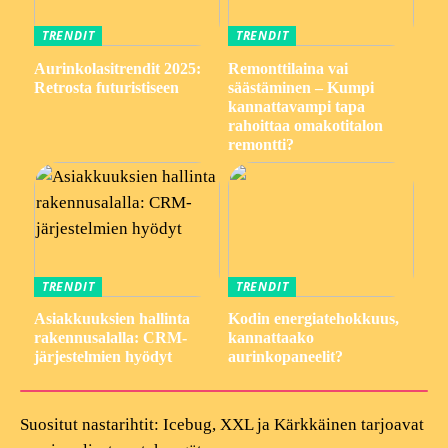
TRENDIT
TRENDIT
Aurinkolasitrendit 2025:
Remonttilaina vai
Retrosta futuristiseen
säästäminen – Kumpi
kannattavampi tapa
rahoittaa omakotitalon
remontti?
TRENDIT
TRENDIT
Asiakkuuksien hallinta
Kodin energiatehokkuus,
rakennusalalla: CRM-
kannattaako
järjestelmien hyödyt
aurinkopaneelit?
Suositut nastarihtit: Icebug, XXL ja Kärkkäinen tarjoavat