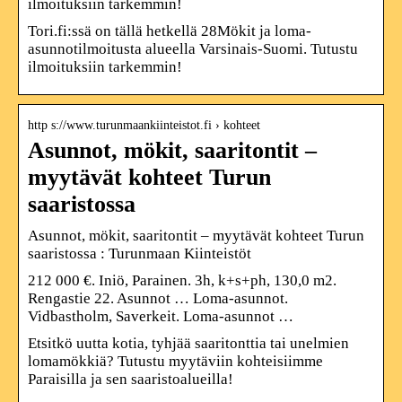
ilmoituksiin tarkemmin!
Tori.fi:ssä on tällä hetkellä 28Mökit ja loma-
asunnotilmoitusta alueella Varsinais-Suomi. Tutustu
ilmoituksiin tarkemmin!
http s://www.turunmaankiinteistot.fi › kohteet
Asunnot, mökit, saaritontit –
myytävät kohteet Turun
saaristossa
Asunnot, mökit, saaritontit – myytävät kohteet Turun
saaristossa : Turunmaan Kiinteistöt
212 000 €. Iniö, Parainen. 3h, k+s+ph, 130,0 m2.
Rengastie 22. Asunnot … Loma-asunnot.
Vidbastholm, Saverkeit. Loma-asunnot …
Etsitkö uutta kotia, tyhjää saaritonttia tai unelmien
lomamökkiä? Tutustu myytäviin kohteisiimme
Paraisilla ja sen saaristoalueilla!