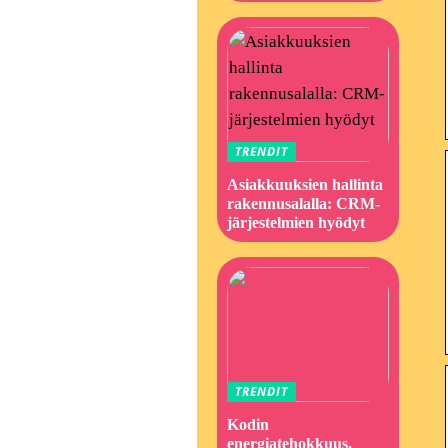
TRENDIT
Asiakkuuksien hallinta
rakennusalalla: CRM-
järjestelmien hyödyt
TRENDIT
Kodin
energiatehokkuus,