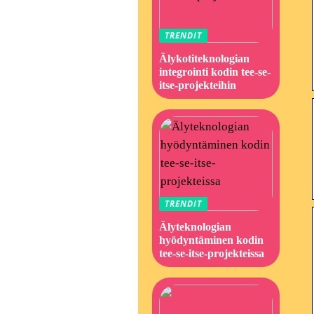
TRENDIT
Älykotiteknologian
integrointi kodin tee-se-
itse-projekteihin
TRENDIT
Älyteknologian
hyödyntäminen kodin
tee-se-itse-projekteissa