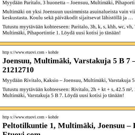
Myydään Paritalo, 3 huonetta – Joensuu, Multimäki, Pihaport
Multimäki on yksi Joensuun uusimmista asuinalueista vain vi
keskustasta. Koulu sekä päiväkodit sijaitsevat lähistöllä ja …
Tutustu myytävään kohteeseen: Paritalo, 3h, k, s, khh, wc, vh,
Multimäki, Pihaportintie 1. Löydä uusi kotisi jo tänään!
http s://www.etuovi.com › kohde
Joensuu, Multimäki, Varstakuja 5 B 7 
21212710
Myydään Rivitalo, Kaksio – Joensuu, Multimäki, Varstakuja 
Tutustu myytävään kohteeseen: Rivitalo, 2h + kt + s, 42.5 m²,
Multimäki, Varstakuja 5 B 7. Löydä uusi kotisi jo tänään!
http s://www.etuovi.com › kohde
Peltotilkuntie 1, Multimäki, Joensuu – 
Etuovi.com