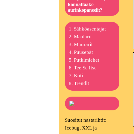
kannattaako
aurinkopaneelit?
Sähköasentajat
Maalarit
Muurarit
Puusepät
Putkimiehet
Tee Se Itse
Koti
Trendit
Suositut nastarihtit:
Icebug, XXL ja