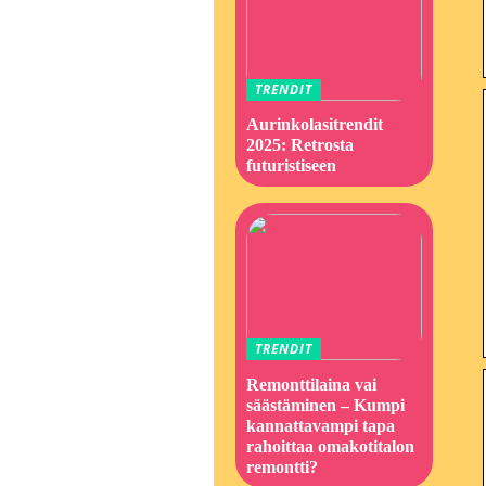
TRENDIT
Aurinkolasitrendit
2025: Retrosta
futuristiseen
TRENDIT
Remonttilaina vai
säästäminen – Kumpi
kannattavampi tapa
rahoittaa omakotitalon
remontti?