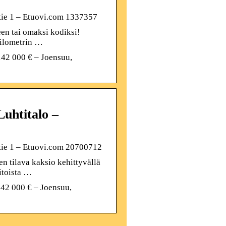
tie 1 – Etuovi.com 1337357
en tai omaksi kodiksi!
kilometrin …
142 000 € – Joensuu,
Luhtitalo –
tie 1 – Etuovi.com 20700712
 tilava kaksio kehittyvällä
itoista …
142 000 € – Joensuu,