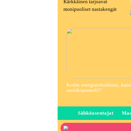
Kärkkäinen tarjoavat
monipuoliset nastakengät
Kodin energiatehokkuus, kann
aurinkopaneelit?
Sähköasentajat
Maa