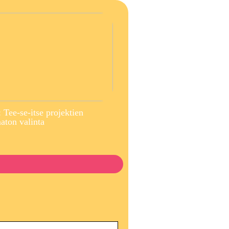
 Tee-se-itse projektien
ton valinta