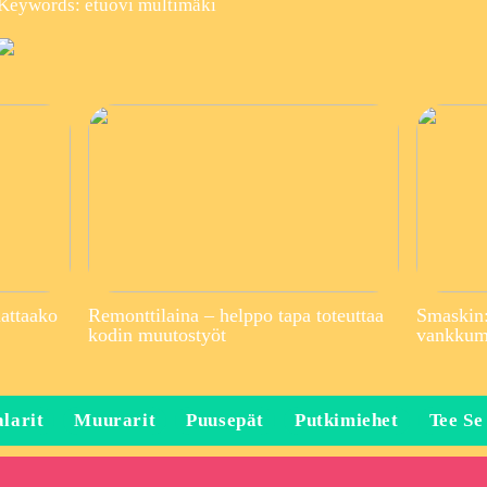
Keywords: etuovi multimäki
attaako
Remonttilaina – helppo tapa toteuttaa
Smaskin:
kodin muutostyöt
vankkuma
larit
Muurarit
Puusepät
Putkimiehet
Tee Se