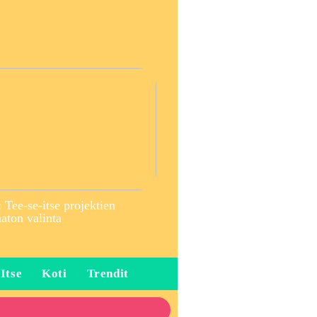
 Tee-se-itse projektien
ton valinta
 Itse
Koti
Trendit