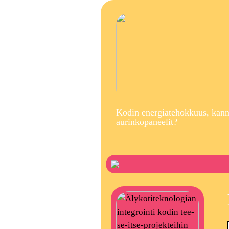
Kodin energiatehokkuus, kann
aurinkopaneelit?