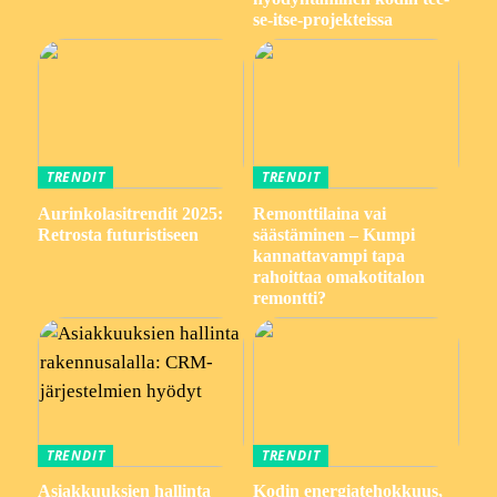
se-itse-projekteissa
TRENDIT
TRENDIT
Aurinkolasitrendit 2025:
Remonttilaina vai
Retrosta futuristiseen
säästäminen – Kumpi
kannattavampi tapa
rahoittaa omakotitalon
remontti?
TRENDIT
TRENDIT
Asiakkuuksien hallinta
Kodin energiatehokkuus,