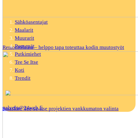
Sähköasentajat
Maalarit
Muurarit
Puusepät
Remonttilaina – helppo tapa toteuttaa kodin muutostyöt
Putkimiehet
Tee Se Itse
Koti
Trendit
palvelu@24web.fi
Smaskin: Tee-se-itse projektien vankkumaton valinta