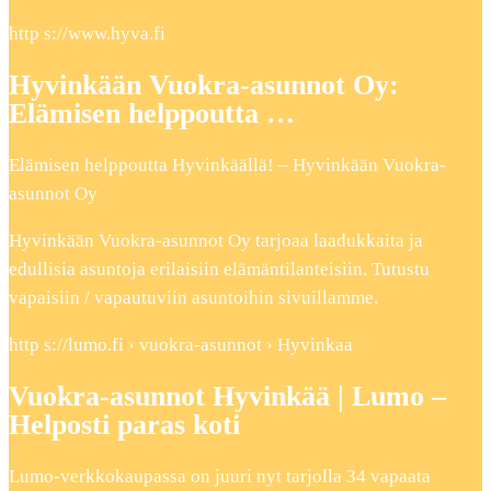
http s://www.hyva.fi
Hyvinkään Vuokra-asunnot Oy:
Elämisen helppoutta …
Elämisen helppoutta Hyvinkäällä! – Hyvinkään Vuokra-
asunnot Oy
Hyvinkään Vuokra-asunnot Oy tarjoaa laadukkaita ja
edullisia asuntoja erilaisiin elämäntilanteisiin. Tutustu
vapaisiin / vapautuviin asuntoihin sivuillamme.
http s://lumo.fi › vuokra-asunnot › Hyvinkaa
Vuokra-asunnot Hyvinkää | Lumo –
Helposti paras koti
Lumo-verkkokaupassa on juuri nyt tarjolla 34 vapaata