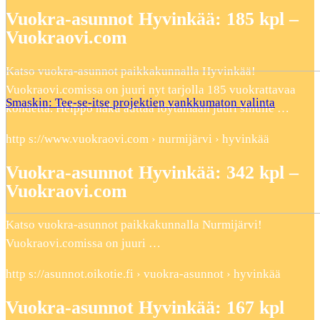
Vuokra-asunnot Hyvinkää: 185 kpl –
Vuokraovi.com
Katso vuokra-asunnot paikkakunnalla Hyvinkää!
Vuokraovi.comissa on juuri nyt tarjolla 185 vuokrattavaa
Smaskin: Tee-se-itse projektien vankkumaton valinta
kohdetta. Helppo haku auttaa löytämään juuri sinulle …
http s://www.vuokraovi.com › nurmijärvi › hyvinkää
Vuokra-asunnot Hyvinkää: 342 kpl –
Vuokraovi.com
Katso vuokra-asunnot paikkakunnalla Nurmijärvi!
Vuokraovi.comissa on juuri …
http s://asunnot.oikotie.fi › vuokra-asunnot › hyvinkää
Vuokra-asunnot Hyvinkää: 167 kpl