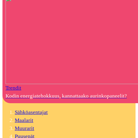
Trendit
Kodin energiatehokkuus, kannattaako aurinkopaneelit?
Sähköasentajat
Maalarit
Muurarit
Puusepät