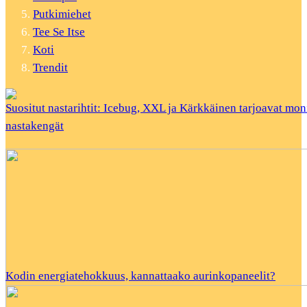
Putkimiehet
Tee Se Itse
Koti
Trendit
Suositut nastarihtit: Icebug, XXL ja Kärkkäinen tarjoavat mon
nastakengät
Kodin energiatehokkuus, kannattaako aurinkopaneelit?