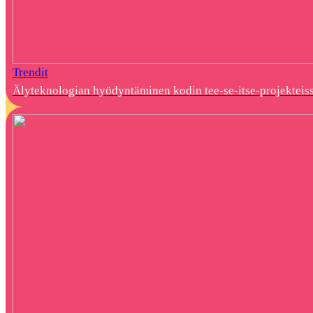
Trendit
Älyteknologian hyödyntäminen kodin tee-se-itse-projekteis