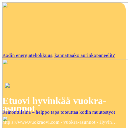
Kodin energiatehokkuus, kannattaako aurinkopaneelit?
Etuovi hyvinkää vuokra-
asunnot
Remonttilaina – helppo tapa toteuttaa kodin muutostyöt
http s://www.vuokraovi.com › vuokra-asunnot › Hyvin…