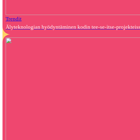
Trendit
Älyteknologian hyödyntäminen kodin tee-se-itse-projekteis