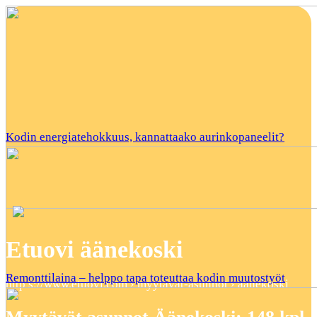
Kodin energiatehokkuus, kannattaako aurinkopaneelit?
Etuovi äänekoski
Remonttilaina – helppo tapa toteuttaa kodin muutostyöt
http s://www.etuovi.com › myytavat-asunnot › aanekoski