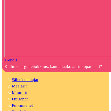
Trendit
Kodin energiatehokkuus, kannattaako aurinkopaneelit?
Sähköasentajat
Maalarit
Muurarit
Puusepät
Putkimiehet