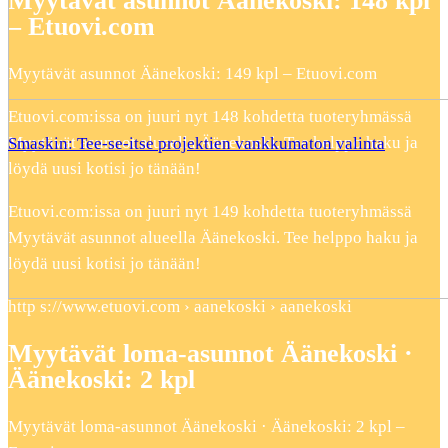
Myytävät asunnot Äänekoski: 148 kpl
– Etuovi.com
Myytävät asunnot Äänekoski: 149 kpl – Etuovi.com
Etuovi.com:issa on juuri nyt 148 kohdetta tuoteryhmässä
Myytävät asunnot alueella Äänekoski. Tee helppo haku ja
Smaskin: Tee-se-itse projektien vankkumaton valinta
löydä uusi kotisi jo tänään!
Etuovi.com:issa on juuri nyt 149 kohdetta tuoteryhmässä
Myytävät asunnot alueella Äänekoski. Tee helppo haku ja
löydä uusi kotisi jo tänään!
http s://www.etuovi.com › aanekoski › aanekoski
Myytävät loma-asunnot Äänekoski ·
Äänekoski: 2 kpl
Myytävät loma-asunnot Äänekoski · Äänekoski: 2 kpl –