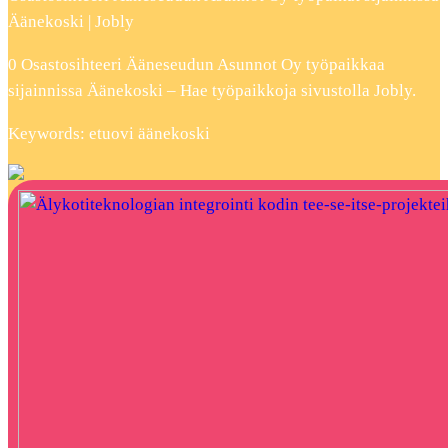
Äänekoski | Jobly
0 Osastosihteeri Ääneseudun Asunnot Oy työpaikkaa
sijainnissa Äänekoski – Hae työpaikkoja sivustolla Jobly.
Keywords: etuovi äänekoski