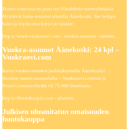
Etuovi.com:issa on juuri nyt 0 kohdetta tuoteryhmässä
Myytävät loma-asunnot alueella Äänekoski. Tee helppo
haku ja löydä uusi kotisi jo tänään!
http s://www.vuokraovi.com › vuokra-asunnot › ääneko…
Vuokra-asunnot Äänekoski: 24 kpl –
Vuokraovi.com
Katso vuokra-asunnot paikkakunnalla Äänekoski! …
Suomen suurin asuntohaku – Vuokraovi.comista ja
Etuovi.comista löydät yli 75 000 ilmoitusta.
http s://huutokaupat.com › ulosotto
Julkisen ulosmitatun omaisuuden
huutokauppa