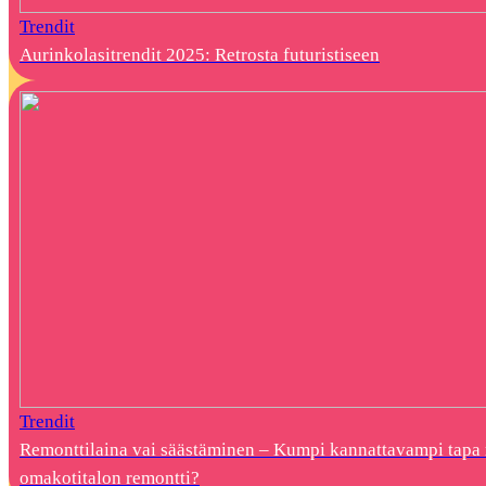
Trendit
Aurinkolasitrendit 2025: Retrosta futuristiseen
Trendit
Remonttilaina vai säästäminen – Kumpi kannattavampi tapa 
omakotitalon remontti?