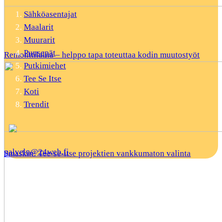
Sähköasentajat
Maalarit
Muurarit
Puusepät
Remonttilaina – helppo tapa toteuttaa kodin muutostyöt
Putkimiehet
Tee Se Itse
Koti
Trendit
palvelu@24web.fi
Smaskin: Tee-se-itse projektien vankkumaton valinta