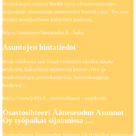
Huutokaupat.comista löydät myös ulosottovirastojen
järjestämät ulosmitatun omaisuuden huutokaupat. Tee oma
löytösi monipuolisten kohteiden joukosta.
http s://asuntojen.hintatiedot.fi › haku
Asuntojen hintatiedot
Haun tuloksena saat listan viimeisen vuoden aikana
tehdyistä, hakuehtosi täyttävistä kerros-, rivi- ja
omakotitalojen asuntokaupoista. Asuntokauppoja
koskevat …
http s://www.jobly.fi › osastosihteeri › aanekoski
Osastosihteeri Ääneseudun Asunnot
Oy työpaikat sijainnissa …
Osastosihteeri Ääneseudun Asunnot Oy työpaikat sijainnissa