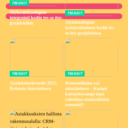
TRENDIT
Älykotiteknologian
TRENDIT
integrointi kodin tee-se-itse-
Älyteknologian
projekteihin
hyödyntäminen kodin tee-
se-itse-projekteissa
TRENDIT
TRENDIT
Aurinkolasitrendit 2025:
Remonttilaina vai
Retrosta futuristiseen
säästäminen – Kumpi
kannattavampi tapa
rahoittaa omakotitalon
remontti?