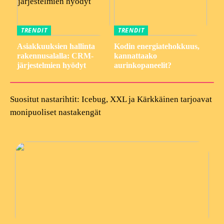
TRENDIT
TRENDIT
Asiakkuuksien hallinta
Kodin energiatehokkuus,
rakennusalalla: CRM-
kannattaako
järjestelmien hyödyt
aurinkopaneelit?
Suositut nastarihtit: Icebug, XXL ja Kärkkäinen tarjoavat
monipuoliset nastakengät