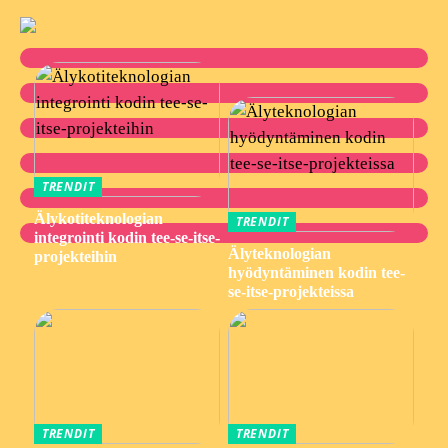
TRENDIT
Älykotiteknologian
TRENDIT
integrointi kodin tee-se-itse-
Älyteknologian
projekteihin
hyödyntäminen kodin tee-
se-itse-projekteissa
TRENDIT
TRENDIT