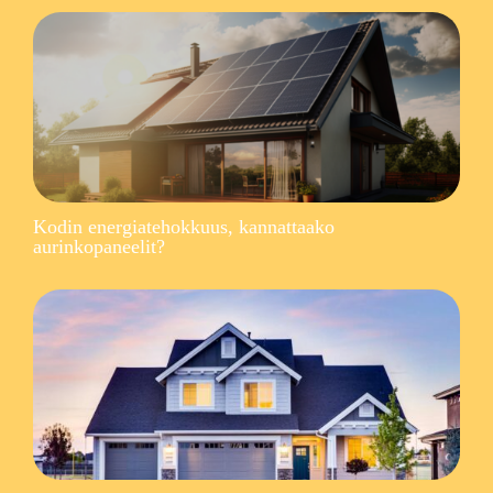
Kodin energiatehokkuus, kannattaako
aurinkopaneelit?