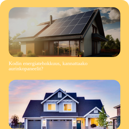
Kodin energiatehokkuus, kannattaako
aurinkopaneelit?