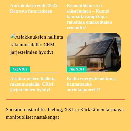
Aurinkolasitrendit 2025:
Remonttilaina vai
Retrosta futuristiseen
säästäminen – Kumpi
kannattavampi tapa
rahoittaa omakotitalon
remontti?
TRENDIT
TRENDIT
Asiakkuuksien hallinta
Kodin energiatehokkuus,
rakennusalalla: CRM-
kannattaako
järjestelmien hyödyt
aurinkopaneelit?
Suositut nastarihtit: Icebug, XXL ja Kärkkäinen tarjoavat
monipuoliset nastakengät