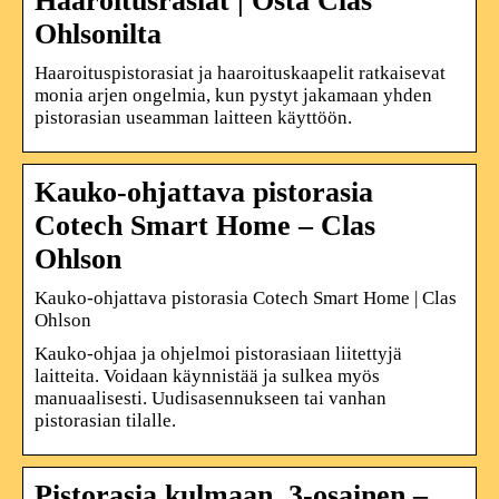
Haaroitusrasiat | Osta Clas
Ohlsonilta
Haaroituspistorasiat ja haaroituskaapelit ratkaisevat
monia arjen ongelmia, kun pystyt jakamaan yhden
pistorasian useamman laitteen käyttöön.
Kauko-ohjattava pistorasia
Cotech Smart Home – Clas
Ohlson
Kauko-ohjattava pistorasia Cotech Smart Home | Clas
Ohlson
Kauko-ohjaa ja ohjelmoi pistorasiaan liitettyjä
laitteita. Voidaan käynnistää ja sulkea myös
manuaalisesti. Uudisasennukseen tai vanhan
pistorasian tilalle.
Pistorasia kulmaan, 3-osainen –