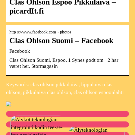
Clas Ohlson Espoo Pikkulaiva –
picardIt.fi
http s://www.facebook.com › photos
Clas Ohlson Suomi – Facebook
Facebook
Clas Ohlson Suomi, Espoo. 1 Synes godt om · 2 har
været her. Stormagasin
Keywords: clas ohlson pikkulaiva, lippulaiva clas
ohlson, pikkulaiva clas ohlson, clas ohlson espoonlahti