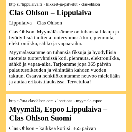
http s://lippulaiva.fi › liikkeet-ja-palvelut › clas-ohlson
Clas Ohlson – Lippulaiva
Lippulaiva – Clas Ohlson
Clas Ohlson. Myymälässämme on tuhansia fiksuja ja
hyödyllisiä tuotteita tuoteryhmissä koti, pienrauta,
elektroniikka, sähkö ja vapaa-aika.
Myymälässämme on tuhansia fiksuja ja hyödyllisiä
tuotteita tuoteryhmissä koti, pienrauta, elektroniikka,
sähkö ja vapaa-aika. Tarjoamme jopa 365 päivän
palautusoikeuden ja vähintään kahden vuoden
takuun. Osaava henkilökuntamme neuvoo mielellään
ja auttaa erikoistilauksissa. Tervetuloa!
http s://ura.clasohlson.com › locations › myymala-espoo…
Myymälä, Espoo Lippulaiva –
Clas Ohlson Suomi
Clas Ohlson – kaikkea kotiisi. 365 päivän