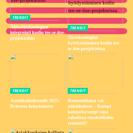
TRENDIT
Älykotiteknologian
TRENDIT
integrointi kodin tee-se-itse-
Älyteknologian
projekteihin
hyödyntäminen kodin tee-
se-itse-projekteissa
TRENDIT
TRENDIT
Aurinkolasitrendit 2025:
Remonttilaina vai
Retrosta futuristiseen
säästäminen – Kumpi
kannattavampi tapa
rahoittaa omakotitalon
remontti?