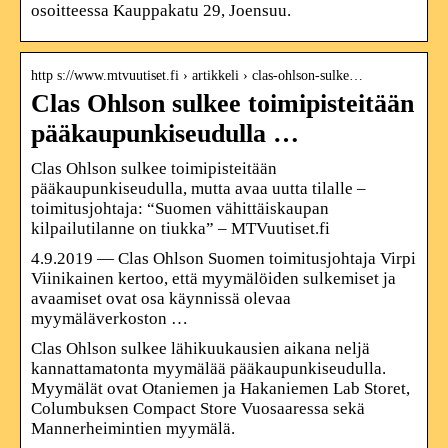
osoitteessa Kauppakatu 29, Joensuu.
http s://www.mtvuutiset.fi › artikkeli › clas-ohlson-sulke…
Clas Ohlson sulkee toimipisteitään
pääkaupunkiseudulla …
Clas Ohlson sulkee toimipisteitään
pääkaupunkiseudulla, mutta avaa uutta tilalle –
toimitusjohtaja: “Suomen vähittäiskaupan
kilpailutilanne on tiukka” – MTVuutiset.fi
4.9.2019 — Clas Ohlson Suomen toimitusjohtaja Virpi
Viinikainen kertoo, että myymälöiden sulkemiset ja
avaamiset ovat osa käynnissä olevaa
myymäläverkoston …
Clas Ohlson sulkee lähikuukausien aikana neljä
kannattamatonta myymälää pääkaupunkiseudulla.
Myymälät ovat Otaniemen ja Hakaniemen Lab Storet,
Columbuksen Compact Store Vuosaaressa sekä
Mannerheimintien myymälä.