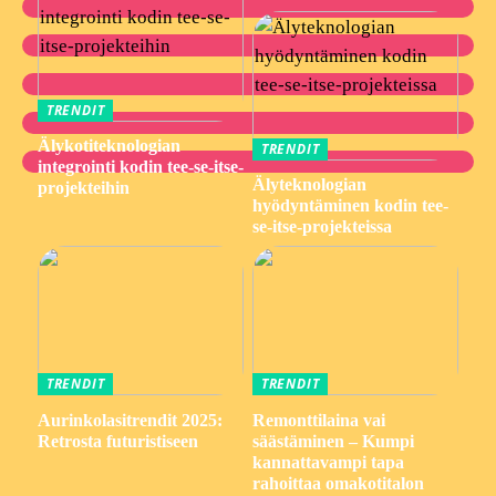
TRENDIT
Älykotiteknologian
TRENDIT
integrointi kodin tee-se-itse-
Älyteknologian
projekteihin
hyödyntäminen kodin tee-
se-itse-projekteissa
TRENDIT
TRENDIT
Aurinkolasitrendit 2025:
Remonttilaina vai
Retrosta futuristiseen
säästäminen – Kumpi
kannattavampi tapa
rahoittaa omakotitalon