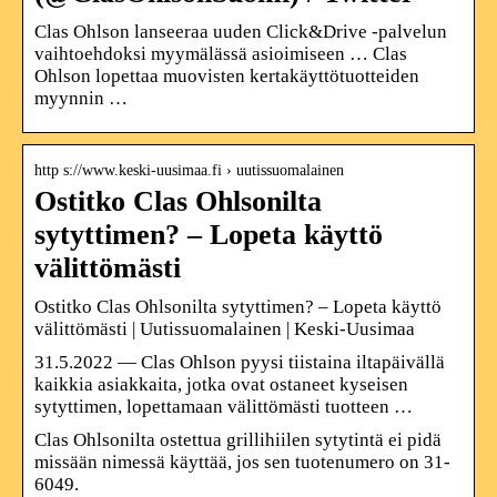
Clas Ohlson lanseeraa uuden Click&Drive -palvelun
vaihtoehdoksi myymälässä asioimiseen … Clas
Ohlson lopettaa muovisten kertakäyttötuotteiden
myynnin …
http s://www.keski-uusimaa.fi › uutissuomalainen
Ostitko Clas Ohlsonilta
sytyttimen? – Lopeta käyttö
välittömästi
Ostitko Clas Ohlsonilta sytyttimen? – Lopeta käyttö
välittömästi | Uutissuomalainen | Keski-Uusimaa
31.5.2022 — Clas Ohlson pyysi tiistaina iltapäivällä
kaikkia asiakkaita, jotka ovat ostaneet kyseisen
sytyttimen, lopettamaan välittömästi tuotteen …
Clas Ohlsonilta ostettua grillihiilen sytytintä ei pidä
missään nimessä käyttää, jos sen tuotenumero on 31-
6049.