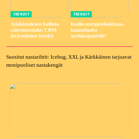
TRENDIT
TRENDIT
Asiakkuuksien hallinta
Kodin energiatehokkuus,
rakennusalalla: CRM-
kannattaako
järjestelmien hyödyt
aurinkopaneelit?
Suositut nastarihtit: Icebug, XXL ja Kärkkäinen tarjoavat
monipuoliset nastakengät