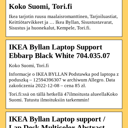
Koko Suomi, Tori.fi
Ikea tarjotin ruusu maalaisromanttinen, Tarjoiluastiat,
Keittiötarvikkeet ja … Ikea Byllan, Sisustustavarat,
Sisustus ja huonekalut, Kempele, Tori.fi.
IKEA Byllan Laptop Support
Ebbarp Black White 704.035.07
Koko Suomi, Tori.fi
Informacje o IKEA BYLLAN Podstawka pod laptopa z
poduszką – 12594396307 w archiwum Allegro. Data
zakończenia 2022-12-08 – cena 85 zł.
Tori.fi:ssä on tällä hetkellä 47ilmoitusta alueellaKoko
Suomi. Tutustu ilmoituksiin tarkemmin!
IKEA Byllan Laptop support /
Lap Desk Multicolor Abstract …