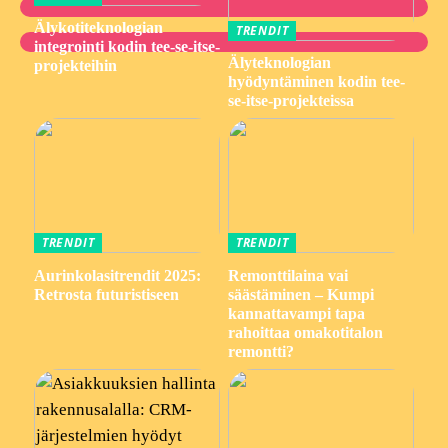
Älykotiteknologian
TRENDIT
integrointi kodin tee-se-itse-
Älyteknologian
projekteihin
hyödyntäminen kodin tee-
se-itse-projekteissa
TRENDIT
TRENDIT
Aurinkolasitrendit 2025:
Remonttilaina vai
Retrosta futuristiseen
säästäminen – Kumpi
kannattavampi tapa
rahoittaa omakotitalon
remontti?