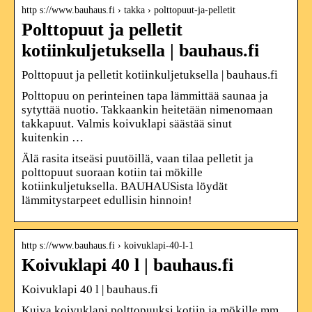
http s://www.bauhaus.fi › takka › polttopuut-ja-pelletit
Polttopuut ja pelletit
kotiinkuljetuksella | bauhaus.fi
Polttopuut ja pelletit kotiinkuljetuksella | bauhaus.fi
Polttopuu on perinteinen tapa lämmittää saunaa ja
sytyttää nuotio. Takkaankin heitetään nimenomaan
takkapuut. Valmis koivuklapi säästää sinut
kuitenkin …
Älä rasita itseäsi puutöillä, vaan tilaa pelletit ja
polttopuut suoraan kotiin tai mökille
kotiinkuljetuksella. BAUHAUSista löydät
lämmitystarpeet edullisin hinnoin!
http s://www.bauhaus.fi › koivuklapi-40-l-1
Koivuklapi 40 l | bauhaus.fi
Koivuklapi 40 l | bauhaus.fi
Kuiva koivuklapi polttopuuksi kotiin ja mökille mm.