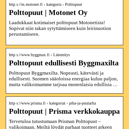
http s://m.motonet.fi › kategoria › Polttopuut
Polttopuut | Motonet Oy
Laadukkaat kotimaiset polttopuut Motonetista!
Sopivat niin takan sytyttämiseen kuin leirinuotion
perustamiseen.
http s://www.byggmax.fi › Lämmitys
Polttopuut edullisesti Byggmaxilta
Polttopuut Byggmaxilta. Nopeasti, kätevästi ja
edullisesti. Suomen sääoloissa energiaa kuluu paljon,
mutta valikoimamme tarjoaa monenlaisia edullisia …
http s://www.prisma.fi › kategoriat › piha-ja-puutarha
Polttopuut | Prisma verkkokauppa
Tervetuloa tutustumaan Prisman Polttopuut –
valikoimaan. Meiltä löydät parhaat tuotteet arkeen