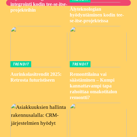
integrointi kodin tee-se-itse-
Älyteknologian
projekteihin
hyödyntäminen kodin tee-
se-itse-projekteissa
TRENDIT
TRENDIT
Aurinkolasitrendit 2025:
Remonttilaina vai
Retrosta futuristiseen
säästäminen – Kumpi
kannattavampi tapa
rahoittaa omakotitalon
remontti?