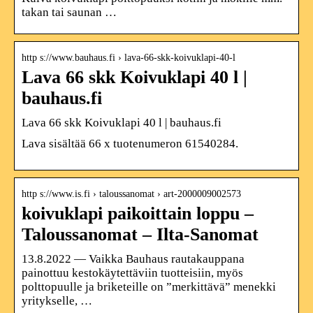
takan tai saunan …
http s://www.bauhaus.fi › lava-66-skk-koivuklapi-40-l
Lava 66 skk Koivuklapi 40 l |
bauhaus.fi
Lava 66 skk Koivuklapi 40 l | bauhaus.fi
Lava sisältää 66 x tuotenumeron 61540284.
http s://www.is.fi › taloussanomat › art-2000009002573
koivuklapi paikoittain loppu –
Taloussanomat – Ilta-Sanomat
13.8.2022 — Vaikka Bauhaus rautakauppana
painottuu kestokäytettäviin tuotteisiin, myös
polttopuulle ja briketeille on ”merkittävä” menekki
yritykselle, …