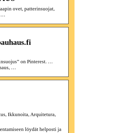
pin ovet, patterinsuojat,
a …
bauhaus.fi
insuojus” on Pinterest. …
uhaus, …
s, Ikkunoita, Arquitetura,
kentamiseen löydät helposti ja