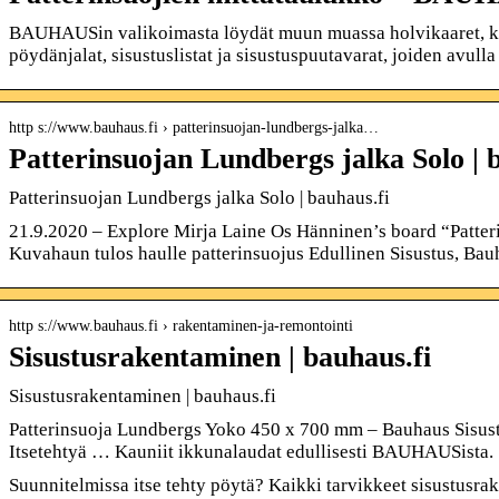
BAUHAUSin valikoimasta löydät muun muassa holvikaaret, kaa
pöydänjalat, sisustuslistat ja sisustuspuutavarat, joiden avull
http s://www.bauhaus.fi › patterinsuojan-lundbergs-jalka…
Patterinsuojan Lundbergs jalka Solo | 
Patterinsuojan Lundbergs jalka Solo | bauhaus.fi
21.9.2020 – Explore Mirja Laine Os Hänninen’s board “Patter
Kuvahaun tulos haulle patterinsuojus Edullinen Sisustus, Ba
http s://www.bauhaus.fi › rakentaminen-ja-remontointi
Sisustusrakentaminen | bauhaus.fi
Sisustusrakentaminen | bauhaus.fi
Patterinsuoja Lundbergs Yoko 450 x 700 mm – Bauhaus Sisustu
Itsetehtyä … Kauniit ikkunalaudat edullisesti BAUHAUSista.
Suunnitelmissa itse tehty pöytä? Kaikki tarvikkeet sisustusra