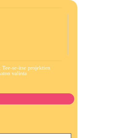
 Tee-se-itse projektien
ton valinta