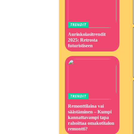
TRENDIT
Aurinkolasitrendit
2025: Retrosta
futuristiseen
TRENDIT
Remonttilaina vai
säästäminen – Kumpi
kannattavampi tapa
rahoittaa omakotitalon
remontti?