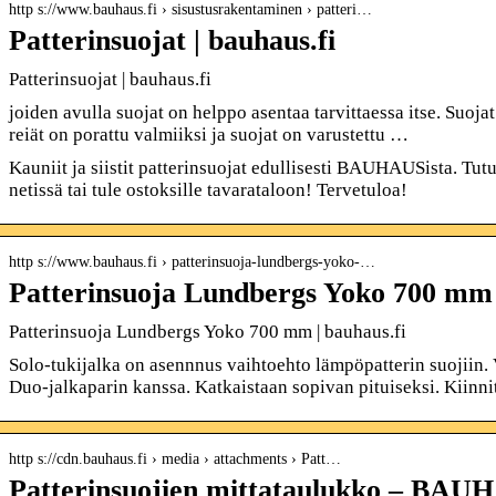
http s://www.bauhaus.fi › sisustusrakentaminen › patteri…
Patterinsuojat | bauhaus.fi
Patterinsuojat | bauhaus.fi
joiden avulla suojat on helppo asentaa tarvittaessa itse. Suojat
reiät on porattu valmiiksi ja suojat on varustettu …
Kauniit ja siistit patterinsuojat edullisesti BAUHAUSista. T
netissä tai tule ostoksille tavarataloon! Tervetuloa!
http s://www.bauhaus.fi › patterinsuoja-lundbergs-yoko-…
Patterinsuoja Lundbergs Yoko 700 mm 
Patterinsuoja Lundbergs Yoko 700 mm | bauhaus.fi
Solo-tukijalka on asennnus vaihtoehto lämpöpatterin suojiin.
Duo-jalkaparin kanssa. Katkaistaan sopivan pituiseksi. Kiinn
http s://cdn.bauhaus.fi › media › attachments › Patt…
Patterinsuojien mittataulukko – BAU