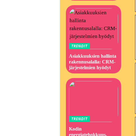
TRENDIT
Asiakkuuksien hallinta
rakennusalalla: CRM-
järjestelmien hyödyt
TRENDIT
Kodin
energiatehokkuus,