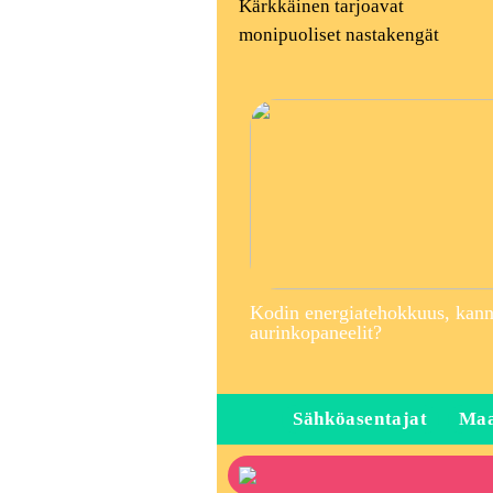
Kärkkäinen tarjoavat
monipuoliset nastakengät
Kodin energiatehokkuus, kann
aurinkopaneelit?
Sähköasentajat
Maa