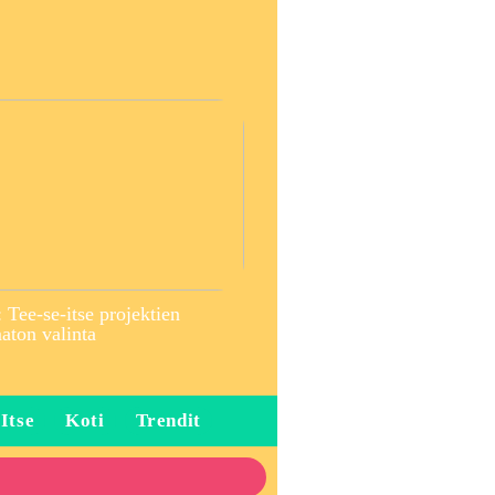
 Tee-se-itse projektien
ton valinta
 Itse
Koti
Trendit