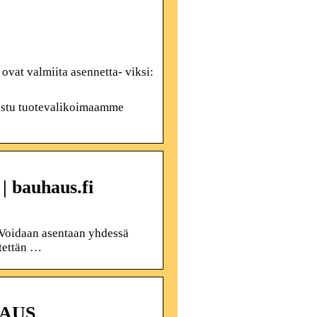
 ovat valmiita asennetta- viksi:
utustu tuotevalikoimaamme
| bauhaus.fi
 Voidaan asentaan yhdessä
itettän …
HAUS