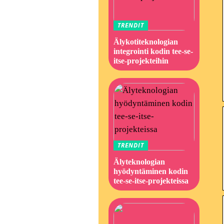
TRENDIT
Älykotiteknologian
integrointi kodin tee-se-
itse-projekteihin
TRENDIT
Älyteknologian
hyödyntäminen kodin
tee-se-itse-projekteissa