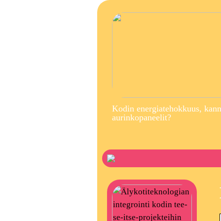
Kodin energiatehokkuus, kann
aurinkopaneelit?