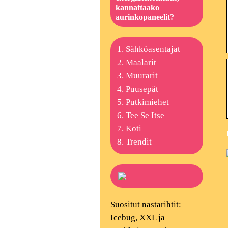
kannattaako
aurinkopaneelit?
Sähköasentajat
Maalarit
Muurarit
Puusepät
Putkimiehet
Tee Se Itse
Koti
Trendit
Suositut nastarihtit:
Icebug, XXL ja