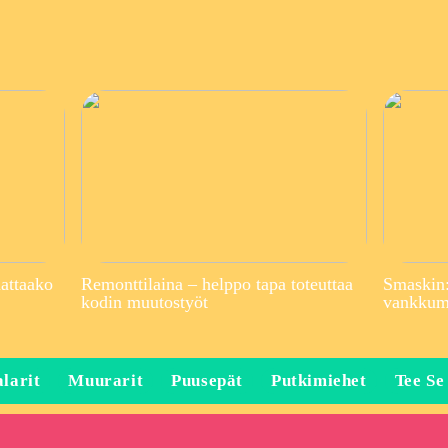
attaako
Remonttilaina – helppo tapa toteuttaa
Smaskin:
kodin muutostyöt
vankkuma
larit
Muurarit
Puusepät
Putkimiehet
Tee Se