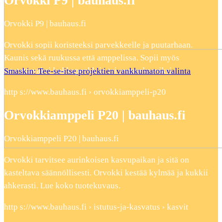
Orvokki P9 | bauhaus.fi
Orvokki P9 | bauhaus.fi
Orvokki sopii koristeeksi parvekkeelle ja puutarhaan.
Kaunis sekä ruukussa että amppelissa. Sopii myös
istutettavaksi kukkapenkkiin tai reunuskasviksi.
Smaskin: Tee-se-itse projektien vankkumaton valinta
http s://www.bauhaus.fi › orvokkiamppeli-p20
Orvokkiamppeli P20 | bauhaus.fi
Orvokkiamppeli P20 | bauhaus.fi
Orvokki tarvitsee aurinkoisen kasvupaikan ja sitä on
kasteltava säännöllisesti. Orvokki kestää kylmää ja kukkii
ahkerasti. Lue koko tuotekuvaus.
http s://www.bauhaus.fi › istutus-ja-kasvatus › kasvit