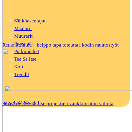
Sähköasentajat
Maalarit
Muurarit
Puusepät
Remonttilaina – helppo tapa toteuttaa kodin muutostyöt
Putkimiehet
Tee Se Itse
Koti
Trendit
palvelu@24web.fi
Smaskin: Tee-se-itse projektien vankkumaton valinta