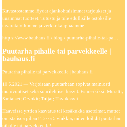
Kuvastostamme löydät ajankohtaisimmat tarjoukset ja
uusimmat tuotteet. Tutustu ja tule edullisille ostoksille
tavarataloihimme ja verkkokauppaamme.
http s://www.bauhaus.fi › blog › puutarha-pihalle-tai-pa…
Puutarha pihalle tai parvekkeelle |
bauhaus.fi
Puutarha pihalle tai parvekkeelle | bauhaus.fi
10.5.2021 — Varjoisaan puutarhaan sopivat mainiosti
monivuotiset sekä suurilehtiset kasvit. Esimerkiksi: Muratti;
Saniaiset; Orvokit; Tuijat; Havukasvit.
Haaveissa yrttien kasvatus tai kesäkukka asetelmat, muttet
omista isoa pihaa? Tässä 5 vinkkiä, miten loihdit puutarhan
pihalle tai parvekkeelle!