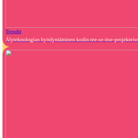
Trendit
Älyteknologian hyödyntäminen kodin tee-se-itse-projekteis