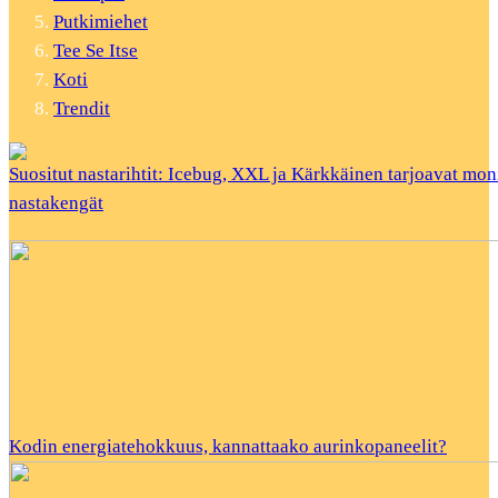
Putkimiehet
Tee Se Itse
Koti
Trendit
Suositut nastarihtit: Icebug, XXL ja Kärkkäinen tarjoavat mon
nastakengät
Kodin energiatehokkuus, kannattaako aurinkopaneelit?