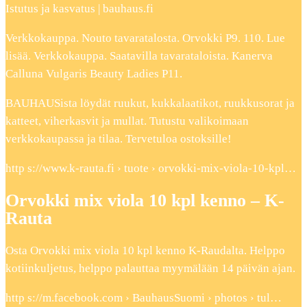
Istutus ja kasvatus | bauhaus.fi
Verkkokauppa. Nouto tavaratalosta. Orvokki P9. 110. Lue
lisää. Verkkokauppa. Saatavilla tavarataloista. Kanerva
Calluna Vulgaris Beauty Ladies P11.
BAUHAUSista löydät ruukut, kukkalaatikot, ruukkusorat ja
katteet, viherkasvit ja mullat. Tutustu valikoimaan
verkkokaupassa ja tilaa. Tervetuloa ostoksille!
http s://www.k-rauta.fi › tuote › orvokki-mix-viola-10-kpl…
Orvokki mix viola 10 kpl kenno – K-
Rauta
Osta Orvokki mix viola 10 kpl kenno K-Raudalta. Helppo
kotiinkuljetus, helppo palauttaa myymälään 14 päivän ajan.
http s://m.facebook.com › BauhausSuomi › photos › tul…