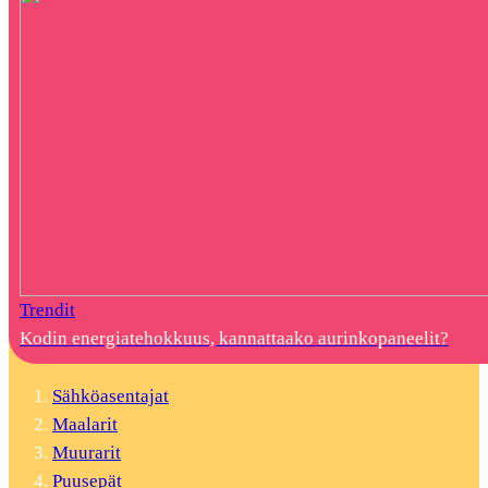
Trendit
Kodin energiatehokkuus, kannattaako aurinkopaneelit?
Sähköasentajat
Maalarit
Muurarit
Puusepät