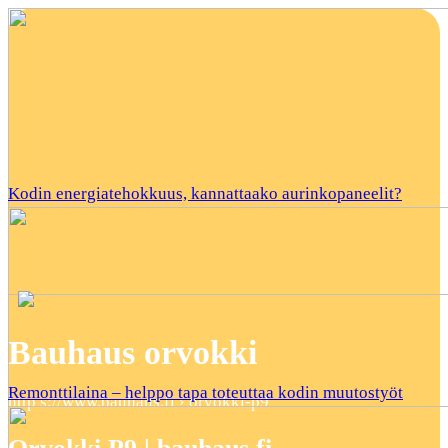
Kodin energiatehokkuus, kannattaako aurinkopaneelit?
Bauhaus orvokki
Remonttilaina – helppo tapa toteuttaa kodin muutostyöt
http s://www.bauhaus.fi › orvokki-p9