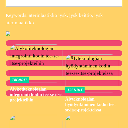
Keywords: aterinlaatikko jysk, jysk keittiö, jysk
aterinlaatikko
TRENDIT
Älykotiteknologian
TRENDIT
integrointi kodin tee-se-itse-
Älyteknologian
projekteihin
hyödyntäminen kodin tee-
se-itse-projekteissa