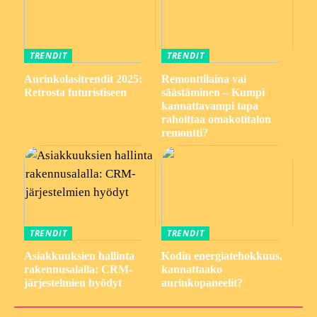
TRENDIT
TRENDIT
Aurinkolasitrendit 2025:
Remonttilaina vai
Retrosta futuristiseen
säästäminen – Kumpi
kannattavampi tapa
rahoittaa omakotitalon
remontti?
TRENDIT
TRENDIT
Asiakkuuksien hallinta
Kodin energiatehokkuus,
rakennusalalla: CRM-
kannattaako
järjestelmien hyödyt
aurinkopaneelit?