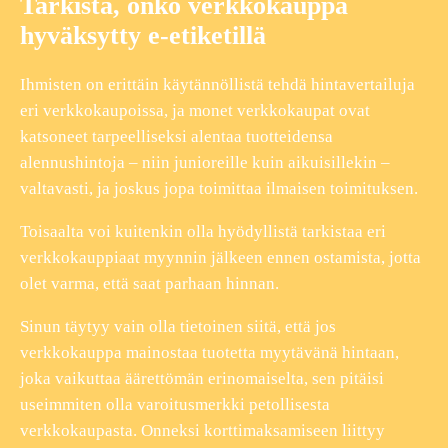
Tarkista, onko verkkokauppa
hyväksytty e-etiketillä
Ihmisten on erittäin käytännöllistä tehdä hintavertailuja
eri verkkokaupoissa, ja monet verkkokaupat ovat
katsoneet tarpeelliseksi alentaa tuotteidensa
alennushintoja – niin junioreille kuin aikuisillekin –
valtavasti, ja joskus jopa toimittaa ilmaisen toimituksen.
Toisaalta voi kuitenkin olla hyödyllistä tarkistaa eri
verkkokauppiaat myynnin jälkeen ennen ostamista, jotta
olet varma, että saat parhaan hinnan.
Sinun täytyy vain olla tietoinen siitä, että jos
verkkokauppa mainostaa tuotetta myytävänä hintaan,
joka vaikuttaa äärettömän erinomaiselta, sen pitäisi
useimmiten olla varoitusmerkki petollisesta
verkkokaupasta. Onneksi korttimaksamiseen liittyy