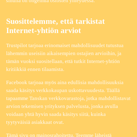
sinulla on ongelmia ostosten yhteydessä.
Suosittelemme, että tarkistat
Internet-yhtiön arviot
Trustpilot tarjoaa erinomaiset mahdollisuudet tutustua
lähemmin useisiin aikaisempien ostajien arvioihin, ja
tämän vuoksi suositellaan, että tutkit Internet-yhtiön
kritiikkiä ennen tilaamista.
Facebook tarjoaa myös aina edullisia mahdollisuuksia
saada käsitys verkkokaupan uskottavuudesta. Täällä
tapaamme Tanskan verkkovarastoja, jotka mahdollistavat
arvion tekemisen yrityksen palvelusta, jonka avulla
voidaan yhtä hyvin saada käsitys siitä, kuinka
tyytyväisiä asiakkaat ovat.
Tämä sivu on mainosrahoitettu. Teemme läheistä