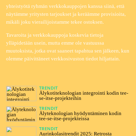
yhteistyötä ryhmän verkkokauppojen kanssa siinä, että
näytämme yritysten tarjoukset ja keräämme provisioita,
mikäli joku vierailijoistamme tekee ostoksen.
Tavaroita ja verkkokauppoja koskevia tietoja
ylläpidetään usein, mutta emme ole vastuussa
muutoksista, jotka ovat saaneet tapahtua sen jälkeen, kun
olemme päivittäneet verkkosivuston tiedot hiljattain.
TRENDIT
18/12/2025
Älykotiteknologian integrointi kodin tee-
se-itse-projekteihin
TRENDIT
08/12/2025
Älyteknologian hyödyntäminen kodin
tee-se-itse-projekteissa
TRENDIT
06/05/2025
Aurinkolasitrendit 2025: Retrosta