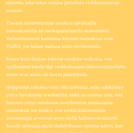
säännös, joka tukee ostajaa petollisia verkkovarastoja
vastaan.
Yleensä suosittelemme ostoksia tavallisilla
maksukorteilla tai matkapuhelimella maksamista.
Vaihtoehtoisesti kannattaa käyttää osamaksua esim.
ViaBill, jos haluat maksaa kulut myöhemmin.
Ennen kuin ihmiset tekevät ostoksia verkossa, voit
epäilemättä käydä läpi verkkokaupan liiketoimintaehdot,
mutta se ei usein ole kovin jännittävää.
Helppompi ratkaisu voisi olla tarkistaa, onko sähköinen
yritys hyväksytty e-etiketillä, mikä on osoitus siitä, että
Internet-yritys noudattaa sovellettavia tanskalaisia
säännöksiä sen lisäksi, että verkkoliiketoiminta
asiantuntijat arvioivat usein siellä hallitsevat säännöt.
Sinulle tarjotaan myös mahdollisuus ojentaa kätesi, kun