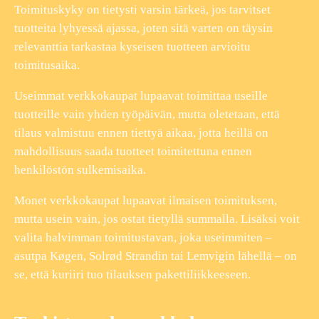
Toimituskyky on tietysti varsin tärkeä, jos tarvitset
tuotteita lyhyessä ajassa, joten sitä varten on täysin
relevanttia tarkastaa kyseisen tuotteen arvioitu
toimitusaika.
Useimmat verkkokaupat lupaavat toimittaa useille
tuotteille vain yhden työpäivän, mutta oletetaan, että
tilaus valmistuu ennen tiettyä aikaa, jotta heillä on
mahdollisuus saada tuotteet toimitettuna ennen
henkilöstön sulkemisaika.
Monet verkkokaupat lupaavat ilmaisen toimituksen,
mutta usein vain, jos ostat tietyllä summalla. Lisäksi voit
valita halvimman toimitustavan, joka useimmiten –
asutpa Køgen, Solrød Strandin tai Lemvigin lähellä – on
se, että kuriiri tuo tilauksen pakettiliikkeeseen.