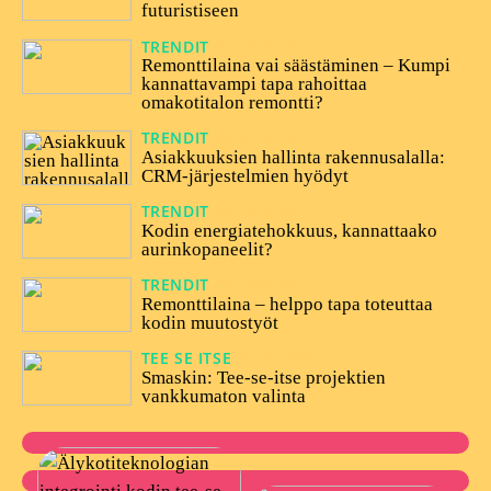
futuristiseen
TRENDIT
25/02/2025
Remonttilaina vai säästäminen – Kumpi
kannattavampi tapa rahoittaa
omakotitalon remontti?
TRENDIT
03/01/2025
Asiakkuuksien hallinta rakennusalalla:
CRM-järjestelmien hyödyt
TRENDIT
05/12/2024
Kodin energiatehokkuus, kannattaako
aurinkopaneelit?
TRENDIT
26/10/2023
Remonttilaina – helppo tapa toteuttaa
kodin muutostyöt
TEE SE ITSE
27/07/2023
Smaskin: Tee-se-itse projektien
vankkumaton valinta