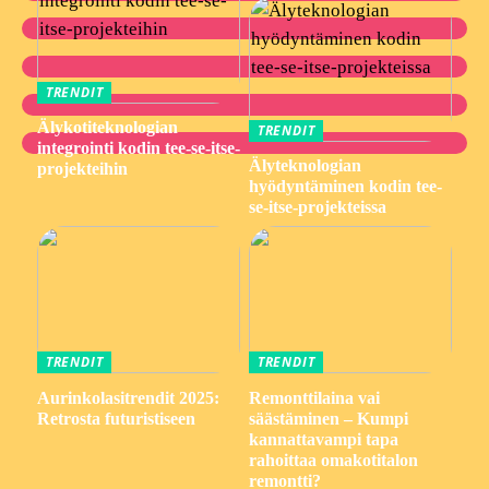
TRENDIT
Älykotiteknologian
TRENDIT
integrointi kodin tee-se-itse-
Älyteknologian
projekteihin
hyödyntäminen kodin tee-
se-itse-projekteissa
TRENDIT
TRENDIT
Aurinkolasitrendit 2025:
Remonttilaina vai
Retrosta futuristiseen
säästäminen – Kumpi
kannattavampi tapa
rahoittaa omakotitalon
remontti?